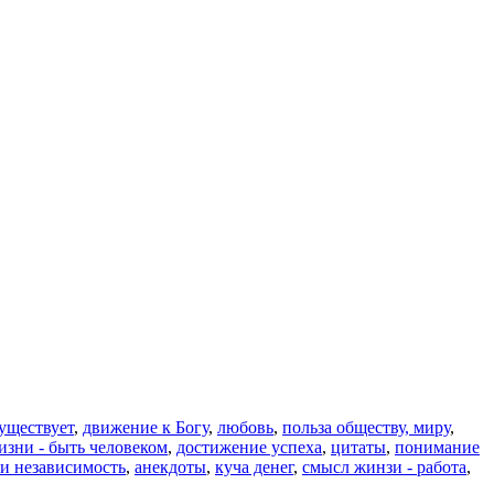
уществует
,
движение к Богу
,
любовь
,
польза обществу, миру
,
изни - быть человеком
,
достижение успеха
,
цитаты
,
понимание
 и независимость
,
анекдоты
,
куча денег
,
смысл жинзи - работа
,