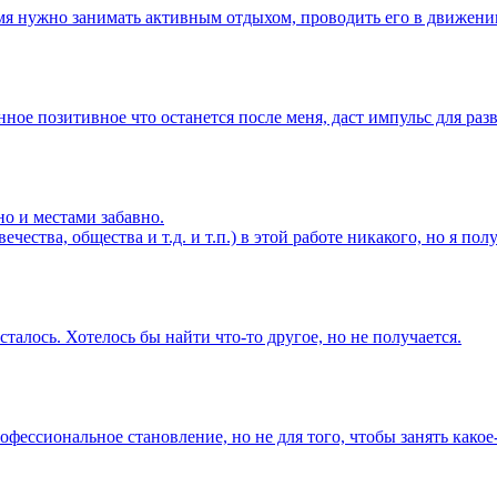
 нужно зани­мать акти­вным отды­хом, пров­одить его в движ­ении
­нное пози­тивное что оста­нется после меня, даст импульс для ра
но и местами заба­вно.
че­ства, обще­ства и т.д. и т.п.) в этой работе ника­кого, но я по
­лось. Хоте­лось бы найти что-то другое, но не полу­чает­ся.
есси­онал­ьное стан­овле­ние, но не для того, чтобы занять како­е