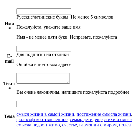
Русские/латинские буквы. Не менее 5 символов
Имя
Пожалуйста, укажите ваше имя.
*
Имя - не менее пяти букв. Исправьте, пожалуйста
Для подписки на отклики
E-
mail
Ошибка в почтовом адресе
Текст
*
Вы очень лаконичны, напишите пожалуйста подробнее.
смысл жизни в самой жизни
,
постижение смысла жизни
Тема
философско-отвлеченное
,
семья, дети
,
еще
стихи о смыс
смысла недостижимо
,
счастье
,
гармонии с миром
,
полез