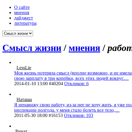
О сайте
мнения
дайджест
литература
Смысл жизни
/
мнения
/
рабо
LessLie
Моя жизнь потеряла смысл (вполне возможно, и не имела е
свою зарплату в три копейки, всех этих людей вокруг.…
2014-01-10 13:00 #40204
Откликов: 6
Наташа
Я ненавижу свою работу, из-за нее не хочу жить, я уже п
инспекции полгода. у меня стало болеть все тело,…
2011-05-30 18:00 #16153
Откликов: 103
Ринат