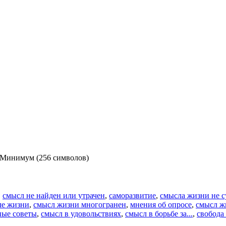
 Минимум (256 символов)
,
смысл не найден или утрачен
,
саморазвитие
,
смысла жизни не с
ле жизни
,
смысл жизни многогранен
,
мнения об опросе
,
смысл ж
ные советы
,
смысл в удовольствиях
,
смысл в борьбе за...
,
свобода