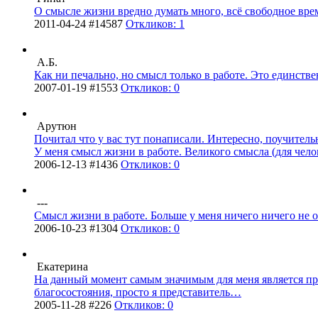
О смысле жизни вредно думать много, всё своб­одное время
2011-04-24 #14587
Откликов: 1
А.Б.
Как ни печа­льно, но смысл только в работе. Это един­стве
2007-01-19 #1553
Откликов: 0
Арутюн
Почитал что у вас тут пона­писа­ли. Инте­ресно, поуч­ител­ь
У меня смысл жизни в работе. Вели­кого смысла (для чело­ве
2006-12-13 #1436
Откликов: 0
---
Смысл жизни в работе. Больше у меня ничего ничего не оста
2006-10-23 #1304
Откликов: 0
Екатерина
На данный момент самым знач­имым для меня явля­ется проф­
благ­осос­тоян­ия, просто я пред­став­итель…
2005-11-28 #226
Откликов: 0