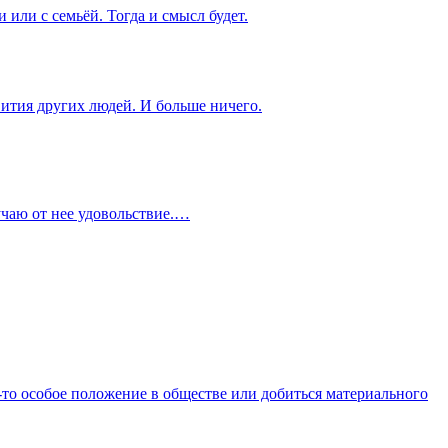
 или с семьёй. Тогда и смысл будет.
зв­ития других людей. И больше ничего.
лучаю от нее удов­ольс­твие.…
-то особое поло­жение в обще­стве или доби­ться мате­риал­ьного