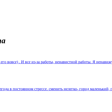
та
го вовсе) . И все из-за работы, ненавистной работы. Я ненавиж
олгода в постоянном стрессе. сменить нелегко- город маленький,