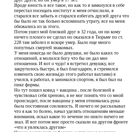
Вроде юность и все такое, но как то я замкнулся в себе
перестал посещать институт и меня отчислили, я
старался все забыть и старался избегать друзей друга что
бы было не так больно вспоминать утрату, все на меня
обижались из за этого.
Потом ушел мой близкий друг в 32 года, он ни кому
ничего плохого не сделал но оказался в Тюрьме по ст.
228 там заболел и вскоре умер. Было еще много
попутных смертей знакомых.
У меня никогда не было девушки, не было каких то
отношений, я молился богу что бы он дал мне
отношения. И вот о чудо! я встретил девушку, все
закрутилось быстро, я был благодарен, я стремился
изменить свою жизнь(до этого работал вахтами) я
учился, я работал, я занимался спортом, я был был на
пике формы.
Но тут пошел ковид + вакцина , после болезней я
чувствовал себя хреново, я не мог понять что со мной
происходит, после вакцины у меня отнималась рука
была постоянная сонливость. Я ничего не рассказывал
что я как то болею, начал уделять отношениям меньше
внимания, искал какое то лечение но никто ничего не
знал. И вот потом мне просто сказали на другом фронте
«что я увлеклась другим»