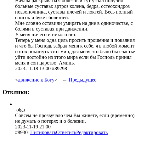
Начала раскрываться болезнь и тут узнал получил
больные суставы: артроз колена, бедра, остеохондроз
позвоночника, суставы плечей и локтей. Весь полный
список и букет болезней.
Мне словно оставили умирать на дне в одиночестве, с
болями в суставах при движении.
У меня ничего и никого нет.
Теперь у меня одна цель просить прощения и покаяния
и что бы Господь забрал меня к себе, я в любой момент
готов покинуть этот мир, для меня это было бы счастье
уйти достойно из этого мира если бы Господь принял
меня в сон царство. Аминь.
2023-11-18 13:00 #89298
<
движение к Богу
> ←
Предыдущее
Отклики:
olga
Совсем не прозвучало чем Вы живете, если (временно)
не думать о потерях и о болезни.
2023-11-19 21:00
#89301
Цитировать
Ответить
Редактировать