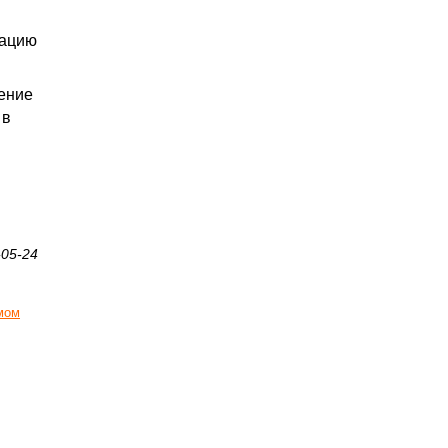
тацию
ление
 в
-05-24
мом