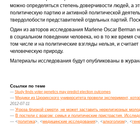
можно определяться степень доверчивости людей, а эт
политическую партию и активной политической деятель
твердолобости представителей отдельных партий. Поск
Один из авторов исследования Marlene Oscar Berman 
в социальном поведении человека, но в то же время сч
том числе и на политические взгляды нельзя, и счита
человеческую природу.
Материалы исследования будут опубликованы в журана
Ссылки по теме
—
Study finds voter genetics may predict election outcomes
—
Медики из Цюрихского университета провели эксперимент, кото
2012-07-11
—
Угроза близкой смерти, не может заставить нерелигиозных моло
—
В постели с врагом: семья и политические пристрастия. Иссле
— <
политика
>, <
медицинские исследования
>, <
алкоголизм
>, <
ген