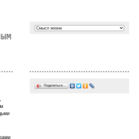
НЫМ
Поделиться…
,
ым
дьми
орами