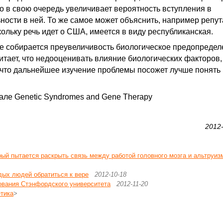
о в свою очередь увеличивает вероятность вступления в
ности в ней. То же самое может объяснить, например репу
ольку речь идет о США, имеется в виду республиканская.
не собирается преувеличивость биологическое предопреде
итает, что недооценивать влияние биологических факторов,
ет что дальнейшее изучение проблемы посожет лучше понять
ле Genetic Syndromes and Gene Therapy
2012
рый пытается раскрыть связь между работой головного мозга и альтруиз
дых людей обратиться к вере
2012-10-18
дования Стэнфордского университета
2012-11-20
етика
>