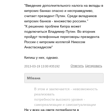
"Введение дополнительного налога на вклады в
кипрских банках опасно и несправедливо,
считает президент Путин. Среди вкладчиков
кипрских банков - множество россиян."
"К решению проблем Кипра может
подключиться Владимир Путин. Во вторник
пройдут телефонные переговоры президента
России с кипрским коллегой Никосом
Анастасиадисом"
Кипиш у них, однако.
Ответить
Цитировать
2013-03-19 13:00 #35192
Мбвана
В этом и заключается - невозможность
реализовать
потребности высокого уровня -
самореализации и самоактуализации
Не у всех на свете потребности в