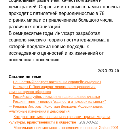
социальным развитием, качеством жизни и
демократией. Опросы и интервью в рамках проекта
проходят с пятилетней периодичностью в 78
странах мира и с привлечением большого числа
различных организаций.
В семидесятые годы Инглхарт разработал
социологическую теорию постматериализма, в
которой предложил новые подходы к
исследованию ценностей и их изменений от
поколения к поколению.
2013-03-18
Ссылки по теме
—
Ценностный портрет россиян на европейском фоне1
—
Инглхарт Р. Постмодерн: меняющиеся ценности и
изменяющиеся общества
—
Российские учёные измерили национальное счастье
—
Россиян тянет к полюсу "жадности и подозрительности"
—
Рональд Инглхарт, Кристиан Вельцель Модернизация,
культурные изменения и демократия
—
Каждого третьего россиянина тревожит кризис морали,
культуры, нравственности в обществе
2013-03-22
—
Моральная приемлемость поведения в опросах Gallup 2001-