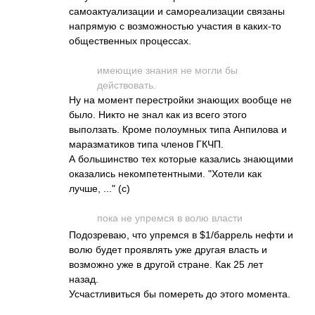
самоактуализации и самореализации связаны
напрямую с возможностью участия в каких-то
общественных процессах.
имеющие знания не могли бы
действовать.
Ну на момент перестройки знающих вообще не
было. Никто не знал как из всего этого
выползать. Кроме полоумных типа Анпилова и
маразматиков типа членов ГКЧП.
А большинство тех которые казались знающими
оказались некомпетентными. "Хотели как
лучше, ..." (с)
пока не упремся в волю власти
Подозреваю, что упремся в $1/баррель нефти и
волю будет проявлять уже другая власть и
возможно уже в другой стране. Как 25 лет
назад.
Усчастливиться бы помереть до этого момента.