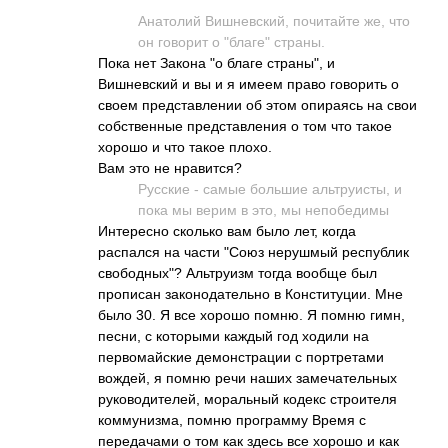
Анатолий Вишневский, почитайте же, что
он говорит о "благе" страны.
Пока нет Закона "о благе страны", и
Вишневский и вы и я имеем право говорить о
своем представлении об этом опираясь на свои
собственные представления о том что такое
хорошо и что такое плохо.
Вам это не нравится?
Русские - самые большие альтруисты, и
пока мы верим в это, мы непобедимы
Интересно сколько вам было лет, когда
распался на части "Союз нерушмый республик
свободных"? Альтруизм тогда вообще был
прописан законодательно в Конституции. Мне
было 30. Я все хорошо помню. Я помню гимн,
песни, с которыми каждый год ходили на
первомайские демонстрации с портретами
вождей, я помню речи наших замечательных
руководителей, моральный кодекс строителя
коммунизма, помню программу Время с
передачами о том как здесь все хорошо и как