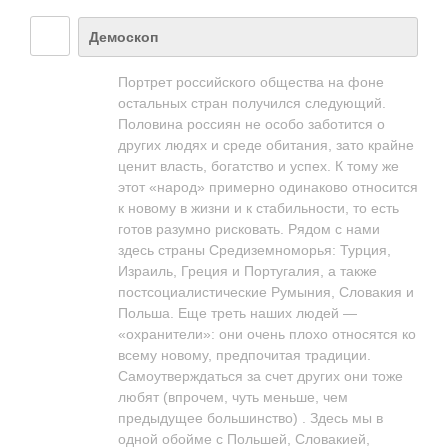
Демоскоп
Портрет российского общества на фоне
остальных стран получился следующий.
Половина россиян не особо заботится о
других людях и среде обитания, зато крайне
ценит власть, богатство и успех. К тому же
этот «народ» примерно одинаково относится
к новому в жизни и к стабильности, то есть
готов разумно рисковать. Рядом с нами
здесь страны Средиземноморья: Турция,
Израиль, Греция и Португалия, а также
постсоциалистиче­ские Румыния, Словакия и
Польша. Еще треть наших людей —
«охранители»: они очень плохо относятся ко
всему новому, предпочитая традиции.
Самоутверждаться за счет других они тоже
любят (впрочем, чуть меньше, чем
предыдущее большинство) . Здесь мы в
одной обойме с Польшей, Словакией,