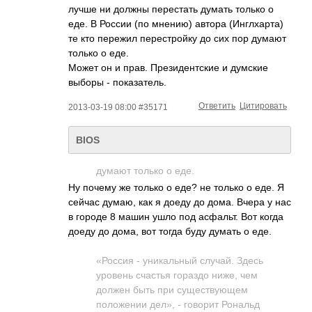
лучше ни должны перестать думать только о
еде. В России (по мнению) автора (Инглхарта)
те кто пережил перестройку до сих пор думают
только о еде.
Может он и прав. Президентские и думские
выборы - показатель.
Ответить
Цитировать
2013-03-19 08:00 #35171
BIOS
думают только о еде.
Ну почему же только о еде? не только о еде. Я
сейчас думаю, как я доеду до дома. Вчера у нас
в городе 8 машин ушло под асфальт. Вот когда
доеду до дома, вот тогда буду думать о еде.
«Россия - уникальный случай. Здесь
уровень счастья гораздо ниже, чем
должен быть при существующем
положении дел», - говорит Рональд