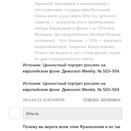
Украиной, Болгарией и примкнувшей к
постсоветским государствам Испанией.
Очень мало у нас (всего 6%) тех, для кого
главное — альтруизм (не в пример каким-
нибудь Швейцарии и Дании с их 41% или
Франции, где сердобольных вообще больше
половины) . Чуть больше — 13% — рисковых
модернизаторов, открытых всему новому.
Отчего так вышло и что с этим делать, наука
не дает определенного ответа.
Источник: Ценностный портрет россиян на
европейском фоне. Демоскоп Weekly. № 503–504.
Источник: Ценностный портрет россиян на
европейском фоне. Демоскоп Weekly. № 503–504.
Ответить
Цитировать
2013-04-22 10:00 #36205
Ольга
Почему вы верите всем этим Франклинам и их так