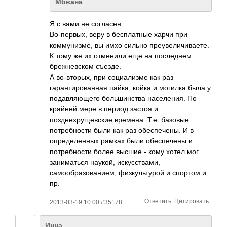
Мбвана
Я с вами не согласен.
Во-первых, веру в бесплатные харчи при
коммунизме, вы имхо сильно преувеличиваете.
К тому же их отменили еще на последнем
брежневском съезде.
А во-вторых, при социализме как раз
гарантированная пайка, койка и могилка была у
подавляющего большинства населения. По
крайней мере в период застоя и
позднехрущевские времена. Т.е. базовые
потребности были как раз обеспечены. И в
определенных рамках были обеспечены и
потребности более высшие - кому хотел мог
заниматься наукой, искусствами,
самообразованием­, физкультурой и спортом и
пр.
Ответить
Цитировать
2013-03-19 10:00 #35178
Инна