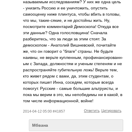
называемым исследованиям? У них же одна цель
- унизить Россию и ее уничтожить, опустить
самооценку ниже плинтуса, чтобы вбить в головы,
что мы, такие-сякие, и не достойны жить. Ну,
посмотрите комментарий Демоскопа! Откуда все
эти данные? Одна голословщина! Сначала
разберитесь, что за люди за этим стоят. За
демоскопом - Анатолий Вишневский, почитайте
же, что он говорит о "благе" страны. Не будьте
наивны, не верьте купленным, профинансированн­
ым с Запада, должностям и ученым степеням и не
распространяйте губительную ложь! Верьте тем,
кто живет рядом с вами, да, этим студентам, о
которых пишет Инна, соседям, которые всегда
помогут. Русские - самые большие альтруисты, и
пока мы верим в это, мы непобедимы ни в какой, в
том числе информационной, войне!
Ответить
Цитировать
2014-04-12 05:00 #41857
Мбвана