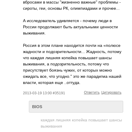
вбросами в массы "жизненно важные" проблемы -
сироты, геи, основы РК, олимпиадами и прочее...
А исследователь удивляется - почему люди в
России продолжают быть актуальными ценности
выживания.
Россия в этом плане находится почти на «полюсе
жадности и подозрительности­... Жадность, потому
что каждая лишняя копейка повышает шансы
выживания, а подозрительность­, потому что
присутствует боязнь чужих, от которых можно
ожидать все, что угодно." это же парадигма нашей
власти, которая еще ..оттуда.
Ответить
Цитировать
2013-03-19 13:00 #35191
BIOS
каждая лишняя копейка повышает шансы
выживания