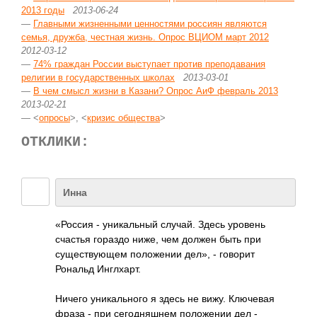
2013 годы
2013-06-24
—
Главными жизненными ценностями россиян являются
семья, дружба, честная жизнь. Опрос ВЦИОМ март 2012
2012-03-12
—
74% граждан России выступает против преподавания
религии в государственных школах
2013-03-01
—
В чем смысл жизни в Казани? Опрос АиФ февраль 2013
2013-02-21
— <
опросы
>, <
кризис общества
>
ОТКЛИКИ:
Инна
«Россия - уникальный случай. Здесь уровень
счастья гораздо ниже, чем должен быть при
существующем положении дел», - говорит
Рональд Инглхарт.
Ничего уникального я здесь не вижу. Ключевая
фраза - при сегодняшнем положении дел -