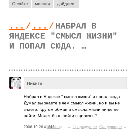
О сайте
мнения
дайджест
...
/
...
/
НАБРАЛ В
ЯНДЕКСЕ "СМЫСЛ ЖИЗНИ"
И ПОПАЛ СЮДА. …
Никита
Набрал в Яндексе " смысл жизни" и попал сюда.
Думал вы знаете в чем смысл жизни, но и вы не
знаете. Кругом обман и смысла жизни нигде не
найти. Может быть пойти в церк­овь?
<
опросы
> ←
Предыдущее
Следующее
→
2006-10-26 #1313