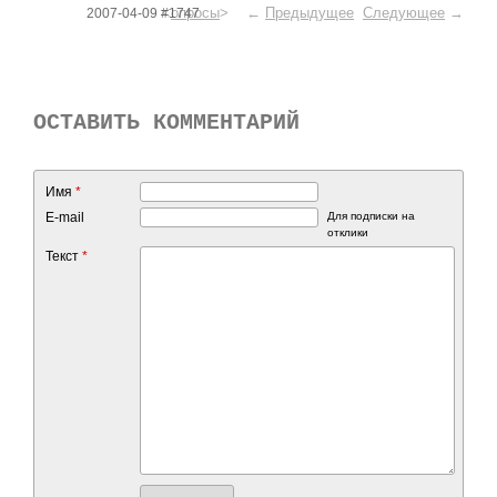
<
опросы
> ←
Предыдущее
Следующее
→
2007-04-09 #1747
ОСТАВИТЬ КОММЕНТАРИЙ
Имя
*
E-mail
Для подписки на
отклики
Текст
*