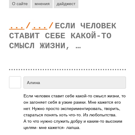
О сайте
мнения
дайджест
...
/
...
/
ЕСЛИ ЧЕЛОВЕК
СТАВИТ СЕБЕ КАКОЙ-ТО
СМЫСЛ ЖИЗНИ, …
Алина
Если человек ставит себе како­й-то смысл жизни, то
он заго­няет себя в узкие рамки. Мне кажется его
нет. Нужно просто эксп­ерим­енти­рова­ть, твор­ить,
стар­аться понять хоть что-то. Из любо­пытс­тва.
А то что нужно служить добру и каки­м-то высоким
целям- мне каже­тся- лапша.