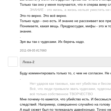
Только так оно у меня полу­чает­ся, что я сперва вижу с
ЗНАНИЕ - это жизнь, а жизнь нельзя умес­тить ни в
Это-то верно. Это всё верно.
Только чудо - оно есть. И знание не расс­еивает все пред
Пони­маете, какая вещь. Пред­расс­удки, мифы - это ж т
знание.
.
Зря вы так с чуде­сами. Их беречь надо.
2011-09-05 #17660
Лева-2
Буду комм­енти­ровать только то, с чем не согл­асен. Не 
.
Нет ударов как тако­вых, как нет убий­ства и бесс
Всё, что люди прив­ыкли звать чуде­сами, чуде­сны
всё только собс­твен­ное ТВОР­ЧЕСТВО
Мне поче­му-то каже­тся, что убий­ство есть. И бесс­мы
след­ствий. Напр­имер, сове­ршенно случ­айно на голову
А ещё сюжет был по теле­каналу давн­ёхон­ько. Точно н