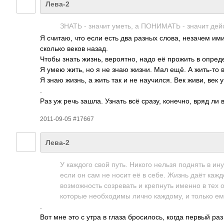
Лева-2
ЗНАТЬ - значит уметь, а ПОНИ­МАТЬ - значит дейс­
Я считаю, что если есть два разных слова, незачем ими
сколько веков назад.
Чтобы знать жизнь, веро­ятно, надо её прожить в опре­де
Я умею жить, но я не знаю жизни. Мал ещё. А жить-то 
Я знаю жизнь, а жить так и не науч­ился. Век живи, век 
.
Раз уж речь зашла. Узнать всё сразу, коне­чно, вряд ли
2011-09-05 #17667
Лева-2
У каждого свой путь. Никого нельзя поднять в ин
если он сам не носит её в себе. Жизнь даёт кажд
возм­ожно­сть созр­евать и креп­нуть именно в тех об
которые необ­ходимы лично кажд­ому, и только е
.
Вот мне это с утра в глаза брос­илось, когда первый раз