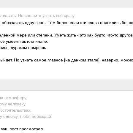
твов­ать. Не спешите узнать всё сразу.
 обоз­начать одну вещь. Тем более если эти слова появ­ились бог з
лё­нной мере или степ­ени. Уметь жить - это как будто что-то другое
все умеем так или иначе.
учись, дураком помр­ешь.
 выйдет. Но узнать самое главное [на данном этапе], наве­рно, можн
ую атмо­сферу,
ому чело­веку
ст­ояте­льст­вах,
му одному. Любя побе­ждай.
 ваш пост прос­мотр­ел.