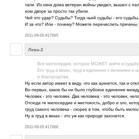
тали. Из окна дома ветеран войны увидел, вышел с палк
ном дворе за просто так убили.
Чей это удар? Судьбы? Тогда чьей судьбы - его судьбы
И за что? Или - почему? Можете пере­числ­ить причины 
2011-09-05 #17665
Лева-2
Всё мило­серд­ие, которое МОЖЕТ войти в судьбу
Его труд в веках, труд в един­ении с вели­кими 
и благ­ород­ства.
Ну если автор имеет в виду, что как аукн­ется, так и откл­
Во-п­ервых, какое бы ни было глуб­окое един­ение меж
Человек - это чело­век. Два чело­века - это чело­век, чело
Отсюда те мило­сердие и жест­окос­ть, добро и зло, кот
труд самого чело­века - скорее в том, чтобы быть мило­
Ну а труд в веках - это уж как природе захо­чется.
2011-09-05 #17666