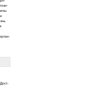
оро­
позн­
силы.
м.
изнь
я
­ртан­
 Дост­