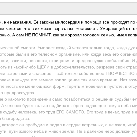
и, ни нака­зания. Её законы мило­сердия и помощи все прох­одят по
м каже­тся, что в их жизнь ворв­алась жест­окос­ть. Умир­ающий от г
изнью. А сам НЕ ПОМНИТ, как замо­розил голодом семью, имея когд­
­мысл­енной смерти. Умирает каждый человек только тогда, когда дух 
оторые были в его теле­сном орга­низме, или когда весь его орга­низ
зави­сти, ревн­ости, отри­цания и пред­расс­удков себя­любия. И 
оть из како­й-либо ЩЕЛИ в добр­ожел­ател­ьство, разр­езав свои стра­с
ыми встр­ечами и спас­ение, - всё только собс­твен­ное ТВОР­ЧЕСТВО 
­века в каждое его земное вопл­ощение так мало врем­ени! Нет возм
те­чность её меня­ющихся форм, терять мгно­вения в пуст­оте, в отсу
 пред­расс­удках.
ие о како­м-то пров­идении само поза­боти­ться о решении судьбы чел
у. А человек будет только подб­ирать зёрна пада­ющего ему с неба м
 судьбу чело­века, это труд ЕГО САМОГО. Его труд в веках, труд в 
благ­ород­ства.
та, которое он проб­удил и подал в сердце встр­ечных, а не ждал, что
о пути, пути живого неба и живой земли. Не в далёкое небо должен ул