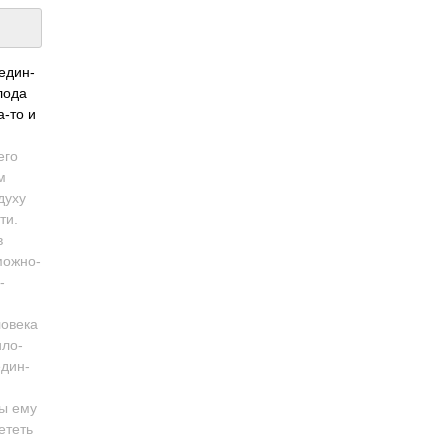
 един­
олода
а-то и
его
м
духу
ти.
в
­ожно­
­
о­века
ило­
един­
бы ему
ететь