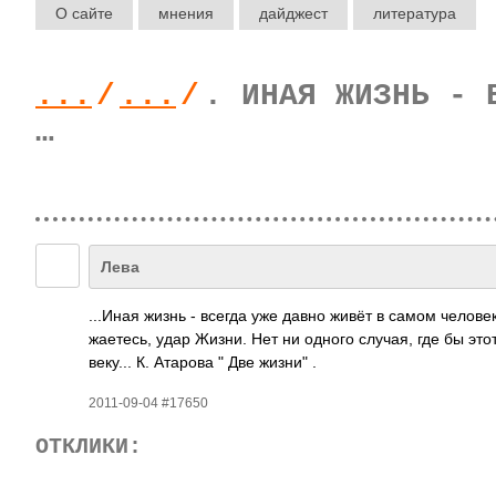
О сайте
мнения
дайджест
литература
...
/
...
/
. ИНАЯ ЖИЗНЬ - 
…
Лева
...Иная жизнь - всегда уже давно живёт в самом чело­ве
жает­есь, удар Жизни. Нет ни одного случая, где бы это
веку­... К. Атарова " Две жизни" .
2011-09-04 #17650
ОТКЛИКИ: