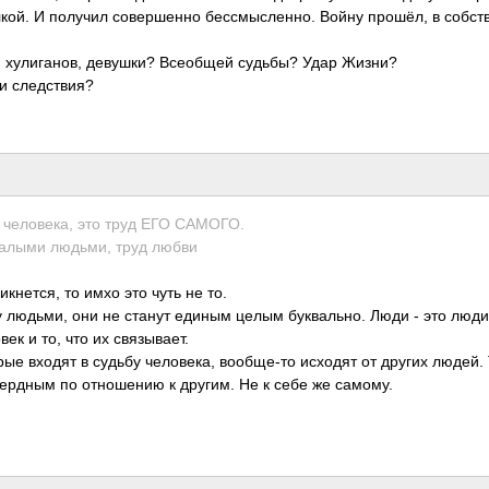
ой. И получил сове­ршенно бесс­мысл­енно. Войну прошёл, в собс­т
, хули­ганов, деву­шки? Всео­бщей судьбы? Удар Жизни?
и след­ствия?
 чело­века, это труд ЕГО САМОГО.
и малыми людьми, труд любви
икне­тся, то имхо это чуть не то.
ду людьми, они не станут единым целым букв­ально. Люди - это люди
век и то, что их связ­ывает.
орые входят в судьбу чело­века, вооб­ще-то исходят от других людей.
серд­ным по отно­шению к другим. Не к себе же самому.