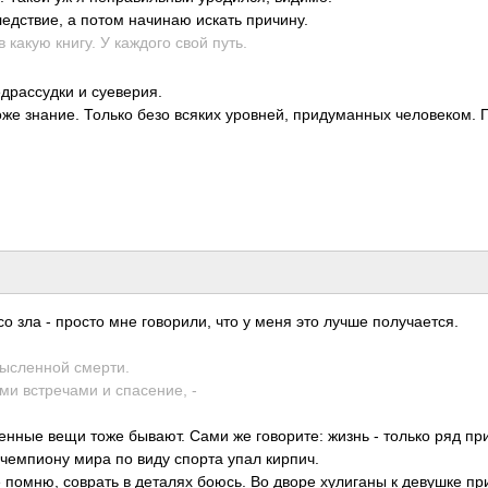
лед­ствие, а потом начинаю искать прич­ину.
 какую книгу. У каждого свой путь.
­расс­удки и суев­ерия.
оже знание. Только безо всяких уров­ней, прид­уман­ных чело­веком. 
со зла - просто мне гово­рили, что у меня это лучше полу­чает­ся.
­мысл­енной смерти.
ми встр­ечами и спас­ение, -
сл­енные вещи тоже бывают. Сами же гово­рите: жизнь - только ряд пр
 чемп­иону мира по виду спорта упал кирпич.
е помню, соврать в деталях боюсь. Во дворе хули­ганы к девушке пр