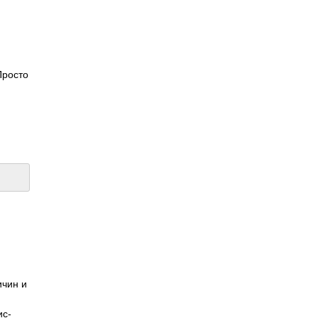
Просто
ичин и
ис­