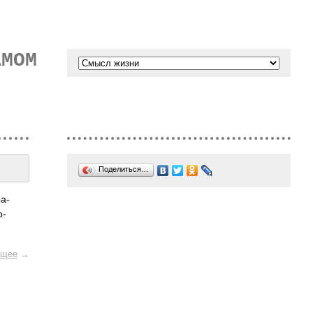
АМОМ
Поделиться…
ра­
о­
щее
→