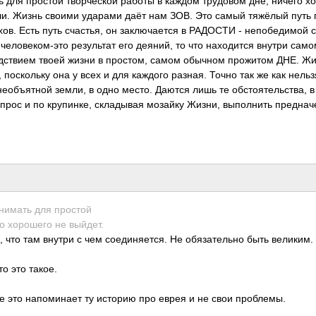
ть для простой твор­ческой работы в каждом труд­овом дне, ничего х
ысли. Жизнь своими ударами даёт нам ЗОВ. Это самый тяжёлый путь 
ов. Есть путь счас­тья, он закл­ючае­тся в РАДОСТИ - непо­беди­мой 
чело­веко­м-это резу­льтат его деяний, то что нахо­дится внутри само
лед­ствием твоей жизни в прос­том, самом обычном прож­итом ДНЕ. Ж
 поск­ольку она у всех и для каждого разная. Точно так же как нельз
еоб­ъятной земли, в одно место. Даются лишь те обст­ояте­льст­ва, в
рос и по круп­инке, скла­дывая мозайку Жизни, выпо­лнить пред­наче
ин­имать для простой
о хоро­шего не выйдет.
, что там внутри с чем соед­иняе­тся. Не обяз­ател­ьно быть вели­ким.
то это такое.
е это напо­минает ту историю про еврея и не свои проб­лемы.