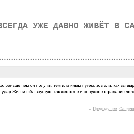
ВСЕГДА УЖЕ ДАВНО ЖИВЁТ В С
ке, раньше чем он полу­чит, тем или иным путём, зов или, как вы вы
т удар Жизни шёл впус­тую, как жест­окое и нену­жное стра­дание чел
←
Предыдущее
Следую