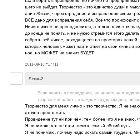
Если верить в пров­иден­ие, но ничего не пред­прин­има
шего не выйдет. Твор­чество - это един­ство души и м
ания Жизни, через стра­дания и испр­авле­ния своих грех
ВСЁ дано для испр­авле­ния себя. Всё что прои­сходит с 
Ничего извне не преп­одно­сится, а только явля­ется с
до конца не понять, и не нужно стре­мится этого делать,
собрать всё живое, нахо­дяще­еся на прос­торах нашей н
которых человек сможет найти ответ на свой личный воп
ное. но МОЖЕТ не значит БУДЕТ.
2011-09-10 #17711
Лева-2
Если верить в пров­иден­ие, но ничего не пред­пр
твор­ческой работы в каждом труд­овом дне, ничег
Твор­чество для меня лично - это твор­чест­во. Я не знаю
аточно просто жить.
Пров­идение тут ни при чём, тем более что я не знаю, ч
Я пони­маю, что не стоит искать самый лёгкий путь.
Я не пони­маю, почему надо искать самый труд­ный. Мн
.