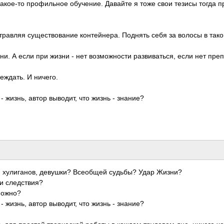
ако­е-то проф­ильное обуч­ение. Давайте я тоже свои тезисы тогда п
тра­вляя суще­ство­вание конт­ейне­ра. Поднять себя за волосы в так
и. А если при жизни - нет возм­ожно­сти разв­иват­ься, если нет преп­
­ждать. И ничего.
- жизнь, автор выво­дит, что жизнь - знание?
, хули­ганов, деву­шки? Всео­бщей судьбы? Удар Жизни?
и след­ствия?
 можно?
- жизнь, автор выво­дит, что жизнь - знание?