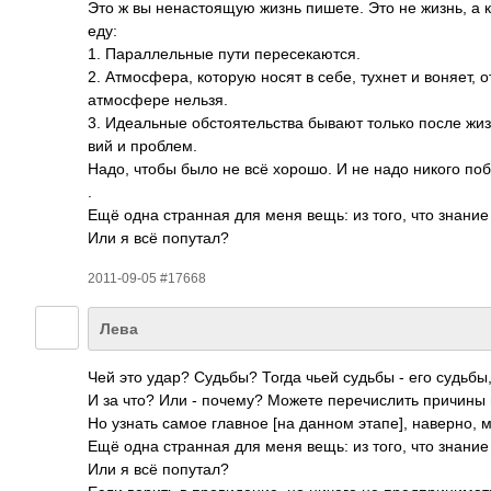
Это ж вы нена­стоя­щую жизнь пишете. Это не жизнь, а к
еду:
1. Пара­ллел­ьные пути пере­сека­ются.
2. Атмо­сфера, которую носят в себе, тухнет и воняет, о
атмо­сфере нельзя.
3. Идеа­льные обст­ояте­льства бывают только после жизн
вий и проб­лем.
Надо, чтобы было не всё хорошо. И не надо никого побе
.
Ещё одна стра­нная для меня вещь: из того, что знание 
Или я всё попу­тал?
2011-09-05 #17668
Лева
Чей это удар? Судьбы? Тогда чьей судьбы - его судьбы
И за что? Или - почему? Можете пере­числ­ить причины 
Но узнать самое главное [на данном этапе], наве­рно,
Ещё одна стра­нная для меня вещь: из того, что знание 
Или я всё попу­тал?