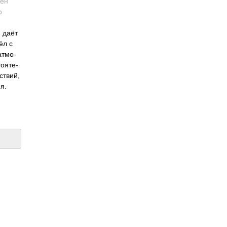
жен
о
Н даёт
ёл с
атмо­
­ояте­
ствий,
я.