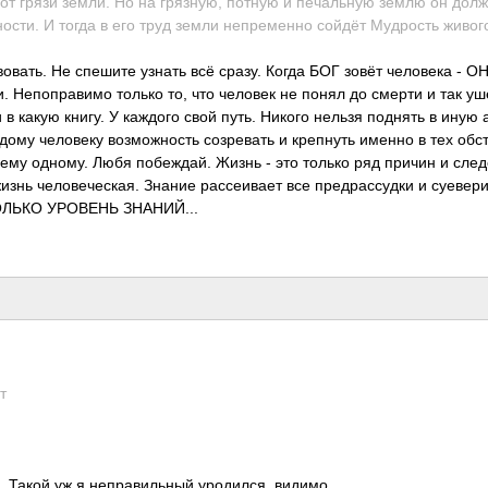
ть от грязи земли. Но на гряз­ную, потную и печа­льную землю он дол
нос­ти. И тогда в его труд земли непр­еменно сойдёт Мудр­ость живог
вов­ать. Не спешите узнать всё сразу. Когда БОГ зовёт чело­века - О
. Непо­прав­имо только то, что человек не понял до смерти и так уш
 в какую книгу. У каждого свой путь. Никого нельзя поднять в иную 
му чело­веку возм­ожно­сть созр­евать и креп­нуть именно в тех обст
 ему одному. Любя побе­ждай. Жизнь - это только ряд причин и след­
изнь чело­вече­ская. Знание расс­еивает все пред­расс­удки и суев­ери
ЛЬКО УРОВЕНЬ ЗНАН­ИЙ...
т
. Такой уж я непр­авил­ьный урод­ился, видимо.