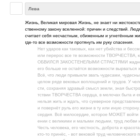
Лева
Жизнь, Великая мировая Жизнь, не знает ни жест­окос­т
стве­нному закону всел­енной: причин и след­ствий. Людя
считает себя несч­астн­ым, обиж­енным и угне­тённым ж
где-то все возм­ожно­сти прот­януть им руку спас­ения.
Нет ударов как тако­вых, как нет убий­ства и бесс
или перерос все те возм­ожно­сти ТВОР­ЧЕСТ­ВА, к
ОБВИЛСЯ ЗАКО­СТЕН­ЕЛЫМИ СТРА­СТЯМИ жадн­ости, 
его больше не оста­ётся возм­ожно­сти вырв­аться х
Всё, что люди прив­ыкли звать чуде­сами, чуде­сн
целом ряде вековых вопл­ощений и трудов. У чело
сти, сохр­аняя здравый смысл земли, зная быст­ро
тствии ТВОР­ЧЕСТВА сердца, в мелочах быта и его
нельзя жить и ждать, что суев­ерное пред­став­лен
и пове­рнёт руль его жизни в ту или иную стор­он
серд­ия. Всё мило­серд­ие, которое МОЖЕТ войти в
ении с вели­кими и малыми людьми, труд любви и 
Честь чело­века, его чест­ность, доброта и крас­о
кто-то принёс, - вот вековой труд чело­вече­ског