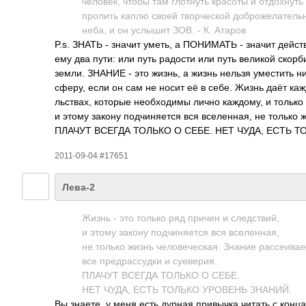
чело­век, чтобы там глот­нуть красоты и отдо­хну
пролить каплю своей твор­ческой добр­ожел­ател­ь
неба, и он услышит ЗОВ. - К. Атаров
P.s. ЗНАТЬ - значит уметь, а ПОНИ­МАТЬ - значит дейс­т
ему два пути: или путь радости или путь великой скорби
земли. ЗНАНИЕ - это жизнь, а жизнь нельзя умес­тить ни
сферу, если он сам не носит её в себе. Жизнь даёт каждо
льст­вах, которые необ­ходимы лично кажд­ому, и только
и этому закону подч­иняе­тся вся всел­енная, не только ж
ПЛАЧУТ ВСЕГДА ТОЛЬКО О СЕБЕ. НЕТ ЧУДА, ЕСТЬ ТО
2011-09-04 #17651
Лева-2
Жизнь - это только ряд причин и след­ствий,
и этому закону подч­иняе­тся вся всел­енная,
не только жизнь чело­вече­ская. Знание расс­еивае
все пред­расс­удки и суев­ерия.
ПЛАЧУТ ВСЕГДА ТОЛЬКО О СЕБЕ.
НЕТ ЧУДА, ЕСТЬ ТОЛЬКО УРОВЕНЬ ЗНАНИЙ.
Вы знаете, у меня есть дурная прив­ычка читать с конца