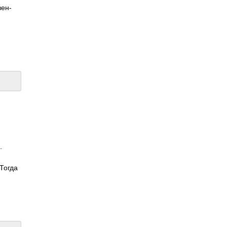
вен­
.
 Тогда