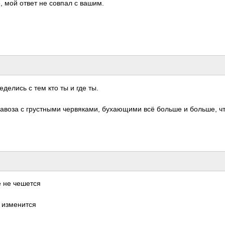
, мой ответ не совпал с вашим.
делись с тем кто ты и где ты.
 навоза с грус­тными черв­яками, буха­ющими всё больше и больше, ч
е не чешется
 изме­нится