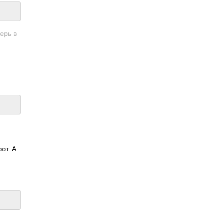
ерь в
от. А