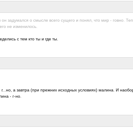
он заду­мался о смысле всего сущего и понял, что мир - говно. Теп
го не изме­нило­сь.
делись с тем кто ты и где ты.
...но, а завтра (при прежних исхо­дных усло­виях) малина. И наоб­ор
ина - г-но.