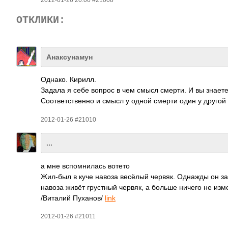
ОТКЛИКИ:
Анаксунамун
Однако. Кирилл.
Задала я себе вопрос в чем смысл смерти. И вы знаете
Соот­ветс­твенно и смысл у одной смерти один у другой
2012-01-26 #21010
...
а мне вспо­мнил­ась вотето
Жил-был в куче навоза весёлый червяк. Однажды он зад
навоза живёт грус­тный червяк, а больше ничего не изме
/Вит­алий Пуха­нов/
link
2012-01-26 #21011