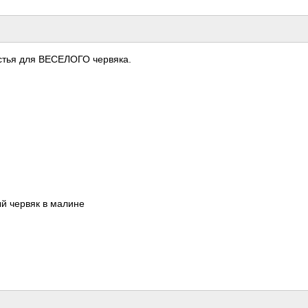
астья для ВЕСЕ­ЛОГО черв­яка.
ый червяк в малине