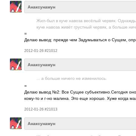
Анаксунамун
Жил-был в куче навоза весёлый червяк. Однажды 
куче навоза живёт грус­тный червяк, а больше ниче
=
Делаю вывод: прежде чем Заду­мыва­ться о Сущем, опре­
2012-01-26 #21012
Анаксунамун
... а больше ничего не изме­нило­сь.
=
Делаю вывод №2: Все Сущее субъ­екти­вно.­Сего­дня оно г
кому-то и г-но малина. Это еще хорошо. Хуже когда мал
2012-01-26 #21013
Анаксунамун