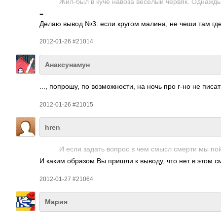
Жил-был в куче навоза весёлый червяк. Однажды о
=
Делаю вывод №3: если кругом малина, не чеши там гд
2012-01-26 #21014
Анаксунамун
..., попр­ошу, по возм­ожно­сти, на ночь про г-но не пис
2012-01-26 #21015
hren
И если задать вопрос в чем смысл смерти мы пой
И каким образом Вы пришли к выводу, что нет в этом с
2012-01-27 #21064
Мария