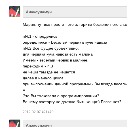
Анаксунамун
Мария, тут все просто - это алго­ритм беск­онеч­ного сч
=
п№1 - опре­делись
опре­дели­лся - Веселый червяк в куче навоза
п№2 Все Сущее субъ­екти­вно:
для червяка куча навоза есть малина
Имеем - веселый червяк в малине,
пере­ходим к п.3
не чеши там где не чешется
далее в начало цикла
при выпо­лнении данной прог­раммы - Вы всегда весел
=
Это Вы толк­овали о прог­рамм­иров­ании?
Вашему вост­оргу не должно быть конца:) Разве нет?
2012-02-07 #21479
Анаксунамун