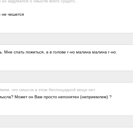
н заду­мался о смысле всего суще­го...
е не чешется
ать. Мне спать ложи­ться, а в голове г-но малина малина г-но.
мем, что смысла в этом бесп­ощад­ной вещи нет.
мысла? Может он Вам просто непо­нятен (неп­рием­лем) ?