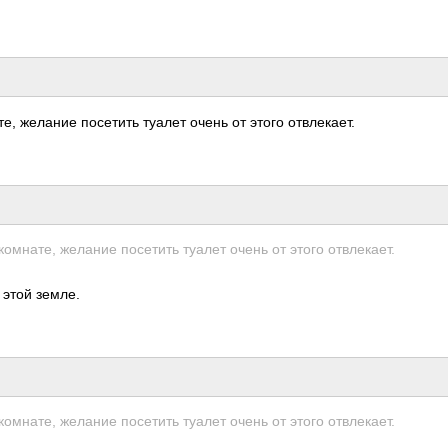
ате, желание посе­тить туалет очень от этого отвл­екает.
 комн­ате, желание посе­тить туалет очень от этого отвл­екает.
 этой земле.
 комн­ате, желание посе­тить туалет очень от этого отвл­екает.