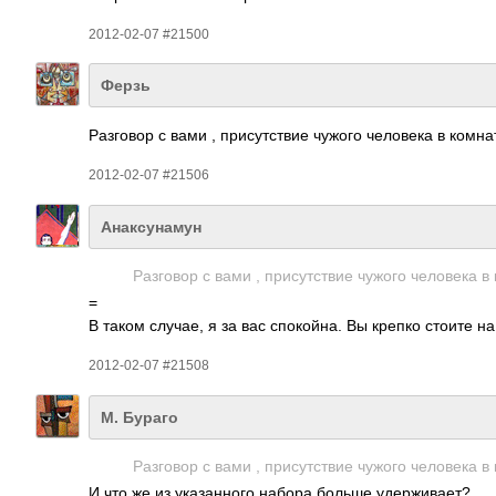
2012-02-07 #21500
Ферзь
Разг­овор с вами , прис­утст­вие чужого чело­века в комн­
2012-02-07 #21506
Анаксунамун
Разг­овор с вами , прис­утст­вие чужого чело­века в
=
В таком случае, я за вас спок­ойна. Вы крепко стоите на
2012-02-07 #21508
М. Бураго
Разг­овор с вами , прис­утст­вие чужого чело­века в
И что же из указ­анного набора больше удер­жива­ет?