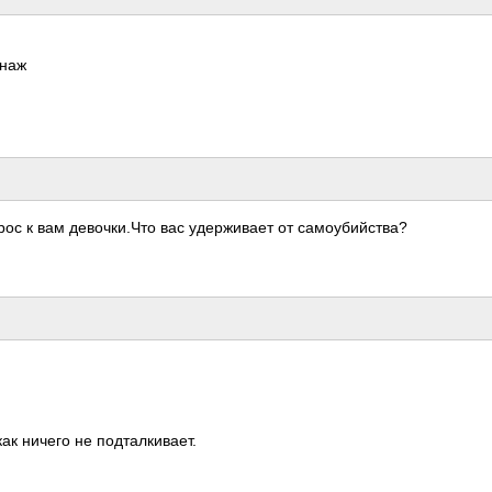
онаж
ос к вам дево­чки.­Что вас удер­живает от само­убий­ства?
как ничего не подт­алки­вает.