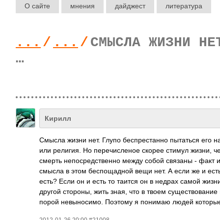
О сайте
мнения
дайджест
литература
...
/
...
/
СМЫСЛА ЖИЗНИ НЕ
…
Кирилл
Смысла жизни нет. Глупо беспрестанно пытаться его на
или религия. Но перечисленое скорее стимул жизни, ч
смерть непосредственно между собой связаны - факт и
смысла в этом беспощадной вещи нет. А если же и ест
есть? Если он и есть то таится он в недрах самой жизн
другой стороны, жить зная, что в твоем существование
порой невыносимо. Поэтому я понимаю людей которые
2012-01-26 20:00 #21008