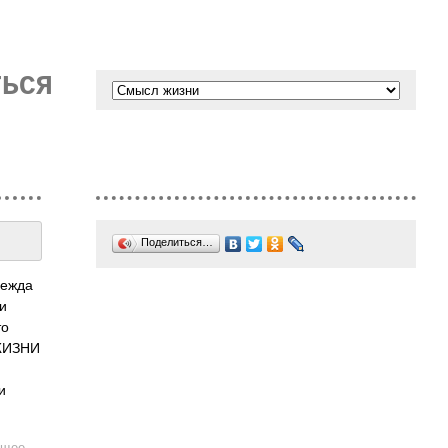
ТЬСЯ
Поделиться…
дежда
и
то
 ЖИЗНИ
и
щее
→