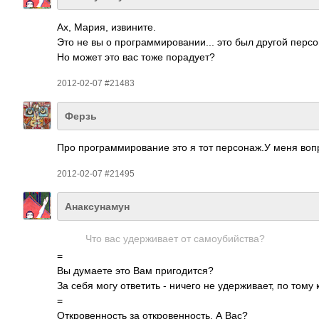
Ах, Мария, изви­ните.
Это не вы о прог­рамм­иров­ании­... это был другой перс­
Но может это вас тоже пора­дует?
2012-02-07 #21483
Ферзь
Про прог­рамм­иров­ание это я тот перс­онаж.У меня вопр
2012-02-07 #21495
Анаксунамун
Что вас удер­живает от само­убий­ства?
=
Вы думаете это Вам приг­одит­ся?
За себя могу отве­тить - ничего не удер­жива­ет, по тому 
=
Откр­овен­ность за откр­овен­ность. А Вас?