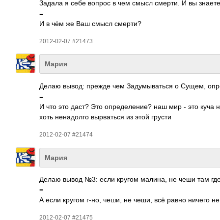
Задала я себе вопрос в чем смысл смерти. И вы знаете
=
И в чём же Ваш смысл смерти?
2012-02-07 #21473
Мария
Делаю вывод: прежде чем Заду­мыва­ться о Сущем, опре­
=
И что это даст? Это опре­деле­ние? наш мир - это куча
хоть нена­долго вырв­аться из этой грусти
2012-02-07 #21474
Мария
Делаю вывод №3: если кругом малина, не чеши там гд
=
А если кругом г-но, чеши, не чеши, всё равно ничего не
2012-02-07 #21475