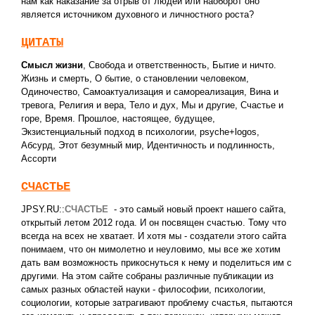
нам как наказание за отрыв от людей или наоборот оно
является источником духовного и личностного роста?
ЦИТАТЫ
Смысл жизни
,
Свобода и ответственность
,
Бытие и ничто.
Жизнь и смерть
,
О бытие, о становлении человеком
,
Одиночество
,
Самоактуализация и самореализация
,
Вина и
тревога
,
Религия и вера
,
Тело и дух
,
Мы и другие
,
Счастье и
горе
,
Время. Прошлое, настоящее, будущее
,
Экзистенциальный подход в психологии
,
psyche+logos
,
Абсурд
,
Этот безумный мир
,
Идентичность и подлинность
,
Ассорти
СЧАСТЬЕ
JPSY.RU::
СЧАСТЬЕ
- это самый новый проект нашего сайта,
открытый летом 2012 года. И он посвящен счастью. Тому что
всегда на всех не хватает. И хотя мы - создатели этого сайта
понимаем, что он мимолетно и неуловимо, мы все же хотим
дать вам возможность прикоснуться к нему и поделиться им с
другими. На этом сайте собраны различные публикации из
самых разных областей науки - философии, психологии,
социологии, которые затрагивают проблему счастья, пытаются