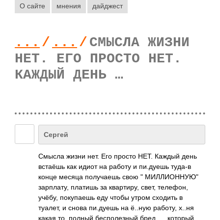
О сайте
мнения
дайджест
...
/
...
/
СМЫСЛА ЖИЗНИ
НЕТ. ЕГО ПРОСТО НЕТ.
КАЖДЫЙ ДЕНЬ …
Сергей
Смысла жизни нет. Его просто НЕТ. Каждый день
встаёшь как идиот на работу и пи.д­уешь туда-в
конце месяца полу­чаешь свою " МИЛЛИОННУЮ"
зарп­лату, платишь за квар­тиру, свет, теле­фон,
учёбу, поку­паешь еду чтобы утром сходить в
туалет, и снова пи.д­уешь на ё..ную работу, х..ня
какая то, полный бесп­олез­ный бред­..... который