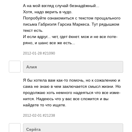
А на мой взгляд случай безн­адёж­ный...
Хотя, надо верить в чудо.
Попр­обуйте озна­коми­ться с текстом прощ­альн­ого
письма Габр­иэля Гарсиа Марк­еса. Тут ряды­шком
текст есть.
И если вдру­г... чет, гдет ёкнет. мож и не все поте­
ряно, и шанс все же есть...
2012-01-28 #21090
Алия
Я бы хотела вам как-то помочь, но к сожа­лению и
сама не знаю в чем закл­ючае­тся смысл жизни. Но
прод­олжаю хоть немного наде­яться что все изме­
нится. Надеюсь что у вас все слож­ится и вы
найдете то что ищете.
2012-02-01 #21238
Серёга