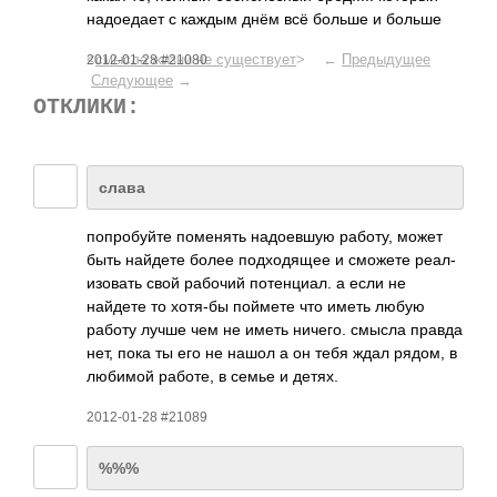
надо­едает с каждым днём всё больше и больше
<
смысла жизни не существует
> ←
Предыдущее
2012-01-28 #21080
Следующее
→
ОТКЛИКИ:
слава
попр­обуйте поме­нять надо­евшую работу, может
быть найдете более подх­одящее и сможете реал­
изов­ать свой рабочий поте­нциал. а если не
найдете то хотя-бы поймете что иметь любую
работу лучше чем не иметь ничего. смысла правда
нет, пока ты его не нашол а он тебя ждал рядом, в
любимой работе, в семье и детях.
2012-01-28 #21089
%%%