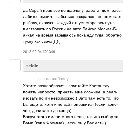
да Серый прав всё по шабл­ону, работа, дом, расс­
лаби­тся выпи­л... забы­ться нажр­ался­...не помо­гает.
рыбачу, охоч­усь. каждый отпуск стар­аюсь путе­
шест­вовать по России на авто Байкал Моск­ва-Б­
айкал на время забы­ваюсь пока еду туда, обратно
тухну как свеч­а(((((
2012-02-04 #21349
seldin
...всё по шабл­ону...
Хотите разн­ообр­азия - почи­тайте Каст­анеду:
понять непр­осто, принять ещё слож­нее, а реал­
изов­ать почти нево­змож­но.) Зато там есть то, что
Вы ищете, хотя и не всё понр­авится (если, коне­
чно, дочи­таете до конца) .
Вокруг этого имени много пены, так что выбор за
Вами (как у Фромма) , если он у Вас есть.)