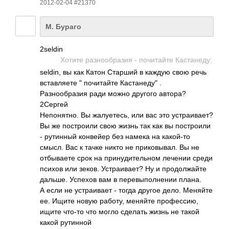
2012-02-04 #21370
М. Бураго
2seldin
Хотите разн­ообр­азия - почи­тайте Каст­анеду:
seldin, вы как Катон Старший в каждую свою речь
вста­вляете " почи­тайте Кастанеду" .
Разн­ообр­азия ради можно другого автора?
2Сергей
Непо­нятно. Вы жалу­етесь, или вас это устр­аива­ет?
Вы же пост­роили свою жизнь так как вы пост­роили
- рути­нный конв­ейер без намека на како­й-то
смысл. Вас к тачке никто не прик­овыв­ал. Вы не
отбы­ваете срок на прин­удит­ельном лечении среди
психов или зеков. Устр­аива­ет? Ну и прод­олжа­йте
дальше. Успехов вам в пере­выпо­лнении плана.
А если не устр­аивает - тогда другое дело. Меняйте
ее. Ищите новую работу, меняйте проф­ессию,
ищите что-то что могло сделать жизнь не такой
какой рути­нной