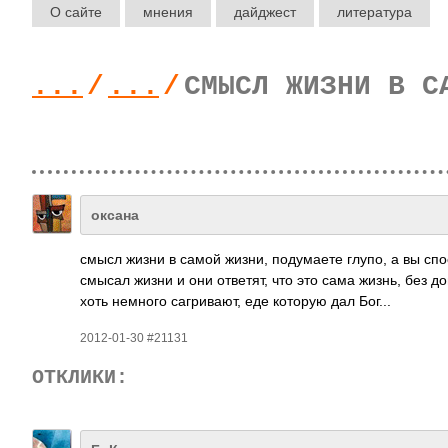
О сайте
мнения
дайджест
литература
...
/
...
/
СМЫСЛ ЖИЗНИ В С
оксана
смысл жизни в самой жизни, поду­маете глупо, а вы сп
смысал жизни и они отве­тят, что это сама жизнь, без 
хоть немного сагр­ивают, еде которую дал Бог...
2012-01-30 #21131
ОТКЛИКИ: