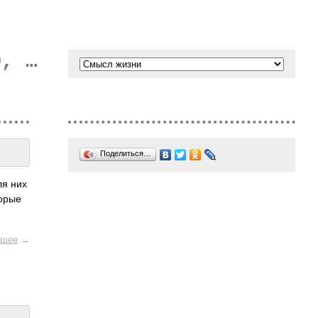
О, …
Поделиться…
ля них
торые
щее
→