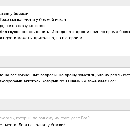
жизни у бомжей.
 Тоже смысл жизни у бомжей искал.
о, человек звучит гордо.
бил вкусно поес­ть-п­опить. И когда на стар­ости пришло время бося
лод­ости может и прик­ольно, но в стар­ости­...
 на все жизн­енные вопр­осы, но прошу заме­тить, что их реал­ьност
низк­опро­бный алко­голь, который по вашему им тоже дает Бог?
 алко­голь, который по вашему им тоже дает Бог?
т место. Да и не только у бомжей.