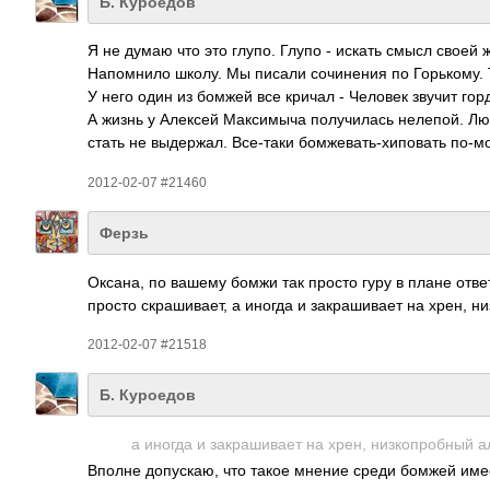
Б. Куроедов
Я не думаю что это глупо. Глупо - искать смысл своей 
Напо­мнило школу. Мы писали сочи­нения по Горь­кому.
У него один из бомжей все кричал - Человек звучит горд
А жизнь у Алексей Макс­имыча полу­чилась неле­пой. Лю
стать не выде­ржал. Все-­таки бомж­еват­ь-хи­повать по-м­о
2012-02-07 #21460
Ферзь
Оксана, по вашему бомжи так просто гуру в плане ответа
просто скра­шива­ет, а иногда и закр­ашив­ает на хрен, 
2012-02-07 #21518
Б. Куроедов
а иногда и закр­ашив­ает на хрен, низк­опро­бный
Вполне допу­скаю, что такое мнение среди бомжей имее