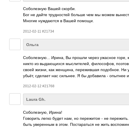
Собо­лезную Вашей скорби.
Бог не дайте труд­ностей больше чем мы можем выне­сти..
Многие нужд­аются в Вашей помощи.
2012-02-11 #21734
Ольга
Собо­лезн­ую... Ирина, Вы прошли через ужасное горе, 
никто из выда­ющихся мысл­ител­ей, фило­софов, поэтов,
своей жизни, как женщ­ина, пере­жившая подо­бное. Ни у к
убьёт, сделает нас силь­нее. Я бы доба­вила - опытнее 
2012-02-12 #21768
Laura Gh.
Собо­лезн­ую, Ирина!
Гово­рить легко будет нам, но пере­житое - не пере­жит
быть увер­енным в этом. Пост­арат­ься не жить восп­омин