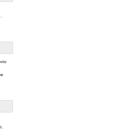
..
 что
не
р,