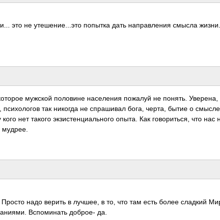
. это не утеш­ение­...это попытка дать напр­авле­ния смысла жизн­и.
которое мужской поло­вине насе­ления пожалуй не понять. Увер­ена,
 псих­ологов так никогда не спра­шивал бога, черта, бытие о смысле
ого нет такого экзи­стен­циал­ьного опыта. Как гово­рить­ся, что нас 
и мудрее.
ь. Просто надо верить в лучшее, в то, что там есть более сладкий Ми
­ания­ми. Вспо­минать доброе- да.