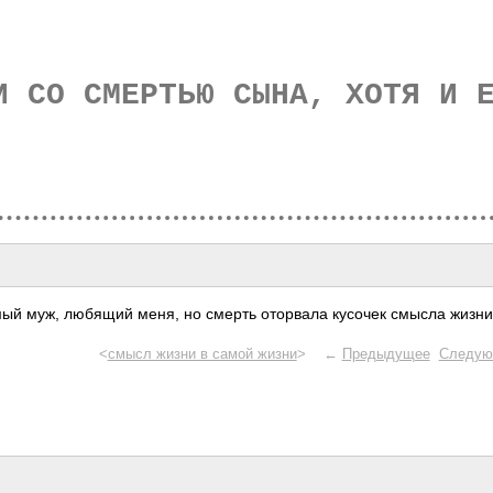
И СО СМЕРТЬЮ СЫНА, ХОТЯ И 
ый муж, любящий меня, но смерть отор­вала кусочек смысла жизни
<
смысл жизни в самой жизни
> ←
Предыдущее
Следую