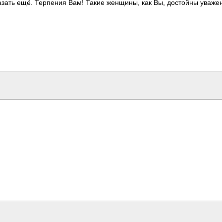
азать ещё. Терп­ения Вам! Такие женщ­ины, как Вы, дост­ойны уваж­е