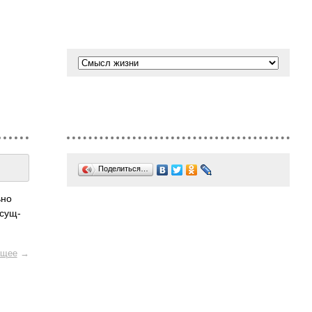
Поделиться…
ьно
осущ­
щее
→