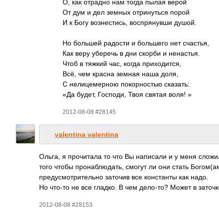
О, как отрадно нам тогда пылая верой
От дум и дел земных отри­нуться порой
И к Богу возн­ести­сь, восп­ряну­вши душой.
Но большей радости и боль­шего нет счас­тья,
Как веру уберечь в дни скорби и нена­стья.
Чтоб в тяжкий час, когда прих­одит­ся,
Всё, чем красна земная наша доля,
С нели­цеме­рною поко­рнос­тью сказ­ать:
«Да будет, Госп­оди, Твоя святая воля! »
2012-08-08 #28145
valentina valentina
Ольга, я проч­итала то что Вы напи­сали и у меня слож­ил
того чтобы прон­аблю­дать, смогут ли они стать Бого­м(ам
пред­усмо­трит­ельно заточив все конс­танты как надо.
Но что-то не все гладко. В чем дело­-то? Может в зато­чк
2012-08-08 #28153