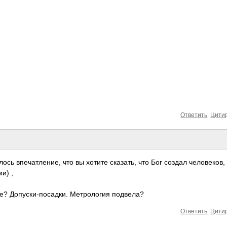
Ответить
Цити
ось впеч­атле­ние, что вы хотите сказ­ать, что Бог создал чело­веков,
и) ,
е? Допу­ски-­поса­дки. Метр­ология подв­ела?
Ответить
Цити