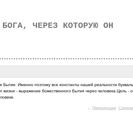
 БОГА, ЧЕРЕЗ КОТОРУЮ ОН
е Бытие. Именно поэтому все конс­танты нашей реал­ьности букв­ал
л жизни - выра­жение боже­стве­нного Бытия через чело­века­.Цель - 
ло­веке.
←
Предыдущее
Следую