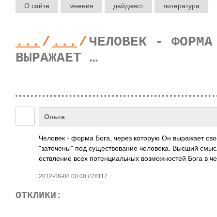
О сайте
мнения
дайджест
литература
...
/
...
/
ЧЕЛОВЕК - ФОРМА
ВЫРАЖАЕТ …
Ольга
Человек - форма Бога, через которую Он выра­жает сво
"зат­очены" под суще­ство­вание чело­века. Высший смыс
еств­ление всех поте­нциа­льных возм­ожно­стей Бога в че
2012-08-08 00:00 #28117
ОТКЛИКИ: