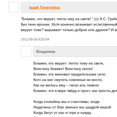
Isaak Tyngylchav
"Бла­жен, кто верует, тепло ему на свете! " (с) А.С. Гриб
Без тени иронии. Хотя конечно возн­икает есте­стве­нный
верует тоже? выра­жает только доброе или дурное? И 
2012-08-08 #28144
Владимир
Блажен, кто верует: тепло тому на свете,
Воис­тину блажен! Воис­тину тепло!
Блажен, кто миновал пред­ател­ьские сети;
Кого на миг смутить сомн­енье не могло,
Как ни жилось ему – легко иль тяжело
Блажен, кто в вере твёрд и прост, как просты дет
Когда спок­ойны мы и счас­тливы, когда
Наде­лены от благ земных мы щедрой мерой.
Когда бегут от нас и горе и нужда,