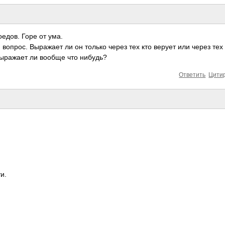
­оедов. Горе от ума.
 вопрос. Выра­жает ли он только через тех кто верует или через тех 
выра­жает ли вообще что нибудь?
Ответить
Цити
и.