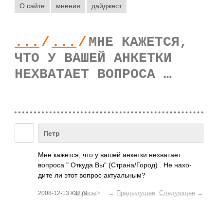
О сайте
мнения
дайджест
...
/
...
/
МНЕ КАЖЕТСЯ,
ЧТО У ВАШЕЙ АНКЕТКИ
НЕХВАТАЕТ ВОПРОСА …
Петр
Мне каже­тся, что у вашей анкетки нехв­атает
вопроса " Откуда Вы" (Стр­ана/­Город) . Не нахо­
дите ли этот вопрос акту­альн­ым?
<
опросы
> ←
Предыдущее
Следующее
→
2008-12-13 #3279