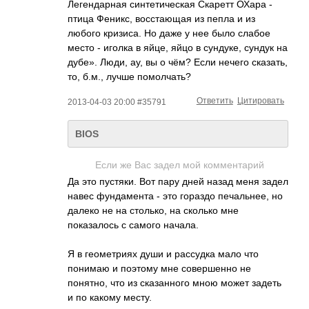
Легендарная синтетическая Скаретт ОХара -
птица Феникс, восстающая из пепла и из
любого кризиса. Но даже у нее было слабое
место - иголка в яйце, яйцо в сундуке, сундук на
дубе». Люди, ау, вы о чём? Если нечего сказать,
то, б.м., лучше помолчать?
Ответить
Цитировать
2013-04-03 20:00 #35791
BIOS
Если же Вас задел мой комментарий
Да это пустяки. Вот пару дней назад меня задел
навес фундамента - это гораздо печальнее, но
далеко не на столько, на сколько мне
показалось с самого начала.
Я в геометриях души и рассудка мало что
понимаю и поэтому мне совершенно не
понятно, что из сказанного мною может задеть
и по какому месту.