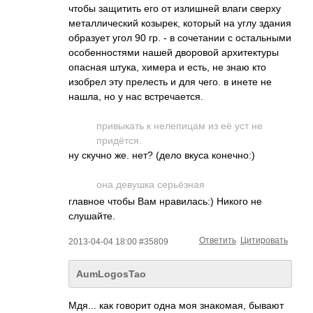
чтобы защитить его от излишней влаги сверху
металлический козырек, который на углу здания
образует угол 90 гр. - в сочетании с остальными
особенностями нашей дворовой архитектуры
опасная штука, химера и есть, не знаю кто
изобрел эту прелесть и для чего. в инете не
нашла, но у нас встречается.
привыкать к нелепицам из её уст не
придётся.
ну скучно же. нет? (дело вкуса конечно:)
она девушка серьёзная
главное чтобы Вам нравилась:) Никого не
слушайте.
Ответить
Цитировать
2013-04-04 18:00 #35809
AumLogosTao
Мдя... как говорит одна моя знакомая, бывают