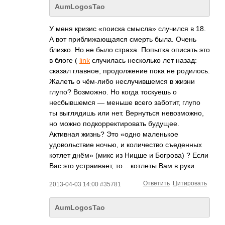
AumLogosTao
У меня кризис «поиска смысла» случился в 18.
А вот приближающаяся смерть была. Очень
близко. Но не было страха. Попытка описать это
в блоге (
link
случилась несколько лет назад:
сказал главное, продолжение пока не родилось.
Жалеть о чём-либо неслучившемся в жизни
глупо? Возможно. Но когда тоскуешь о
несбывшемся — меньше всего заботит, глупо
ты выглядишь или нет. Вернуться невозможно,
но можно подкорректироват­ь будущее.
Активная жизнь? Это «одно маленькое
удовольствие ночью, и количество съеденных
котлет днём» (микс из Ницше и Богрова) ? Если
Вас это устраивает, то... котлеты Вам в руки.
Ответить
Цитировать
2013-04-03 14:00 #35781
AumLogosTao