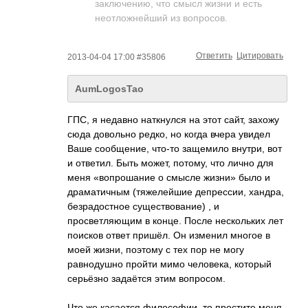
заключению, что смысл жизни и есть
неотложнейший из вопросов.
Ответить
Цитировать
2013-04-04 17:00 #35806
AumLogosTao
ГПС, я недавно наткнулся на этот сайт, захожу
сюда довольно редко, но когда вчера увидел
Ваше сообщение, что-то защемило внутри, вот
и ответил. Быть может, потому, что лично для
меня «вопрошание о смысле жизни» было и
драматичным (тяжелейшие депрессии, хандра,
безрадостное существование) , и
просветляющим в конце. После нескольких лет
поисков ответ пришёл. Он изменил многое в
моей жизни, поэтому с тех пор не могу
равнодушно пройти мимо человека, который
серьёзно задаётся этим вопросом.
Что же касается философии, то простите меня