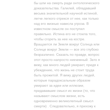
бы шли на смерть ради онтологического
доказательства. Галилей, обладавший
весьма значительной научной истиной,
легче легкого отрекся от нее, как только
над его жизнью нависла угроза. В
известном смысле он поступил
правильно. Истина его не стоила того,
чтобы сгореть за нее на костре.
Вращается ли Земля вокруг Солнца или
Солнце вокруг Земли — все это глубоко
безразлично. Сказать по правде, вопрос
этот просто-напросто никчемный. Зато я
вижу, как много людей умирает, придя к
убеждению, что жизнь не стоит труда
быть прожитой. Я вижу других людей,
которые парадоксальным образом
умирают за идеи или иллюзии,
придававшие смысл их жизни (то, что
называют смыслом жизни, есть
одновременно великолепный смысл
смерти) . Следовательно, я прихожу к