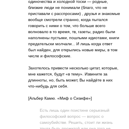
одиночества и холодной тоски — родные,
близкие люди не понимали (благо, что не
приставали с расспросами) , друзья и знакомые
вообще смотрели странно, когда пытался
говорить с ними о том, что больше всего
волновало в то время, тв, газеты, радио были
наполнены пустыми, пошлыми идиотами, книги
предательски молчали... И лишь когда ответ
был найден, для открылись новые миры, в том
числе и философские.
Захотелось привести несколько цитат, которые,
мне кажется, будут «в тему». Извините за
длинноты, но, быть может, Вы найдёте в них
что-нибудь для себя.
[Альбер Камю. «Миф о Сизифе»]
Есть лишь один поистине серьезный
философский вопрос — вопрос о
самоубийстве. Решить, стоит ли жизнь
труда быть прожитой или она того не