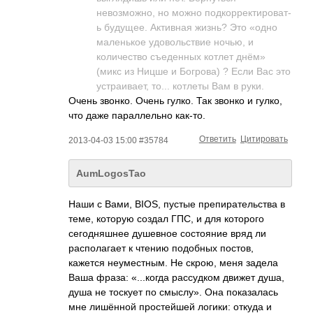
невозможно, но можно подкорректироват­­
ь будущее. Активная жизнь? Это «одно
маленькое удовольствие ночью, и
количество съеденных котлет днём»
(микс из Ницше и Богрова) ? Если Вас это
устраивает, то... котлеты Вам в руки.
Очень звонко. Очень гулко. Так звонко и гулко,
что даже параллельно как-то.
Ответить
Цитировать
2013-04-03 15:00 #35784
AumLogosTao
Наши с Вами, BIOS, пустые препирательства в
теме, которую создал ГПС, и для которого
сегодняшнее душевное состояние вряд ли
располагает к чтению подобных постов,
кажется неуместным. Не скрою, меня задела
Ваша фраза: «...когда рассудком движет душа,
душа не тоскует по смыслу». Она показалась
мне лишённой простейшей логики: откуда и