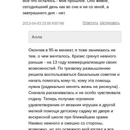
Все что осталось - мое прошлое. Оно живое,
сегодняшний день как во сне и не со мной, а
завтрашнего дня - нет.
Ответить
Цитировать
2013-04-03 23:00 #35796
Алла
Окончив в 95-м мехмат, я тоже занимаюсь не
тем, о чем мечталось. Кризис грянул немного
раньше - на 13 году коммерциализации своих
возможностей. По трезвому размышлению
решила воспользоваться банальным советом и
начать помогать кому-то, кому эта помощь
нужна (радикально менять жизнь не рискнула) .
Сначала раскачивалась и не особо чувствовала
отдачу. Теперь получаю огромное
удовлетворение от вязания игрушек и другой
мелкой помощи детскому садику во дворе и
воскресной школе при ближайшем храме.
Наивно немного и смешно со стороны,
возможно, но это освежило мой взгляд и все