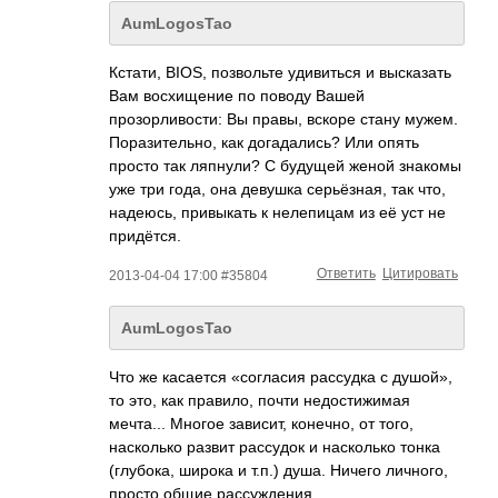
AumLogosTao
Кстати, BIOS, позвольте удивиться и высказать
Вам восхищение по поводу Вашей
прозорливости: Вы правы, вскоре стану мужем.
Поразительно, как догадались? Или опять
просто так ляпнули? С будущей женой знакомы
уже три года, она девушка серьёзная, так что,
надеюсь, привыкать к нелепицам из её уст не
придётся.
Ответить
Цитировать
2013-04-04 17:00 #35804
AumLogosTao
Что же касается «согласия рассудка с душой»,
то это, как правило, почти недостижимая
мечта... Многое зависит, конечно, от того,
насколько развит рассудок и насколько тонка
(глубока, широка и т.п.) душа. Ничего личного,
просто общие рассуждения.