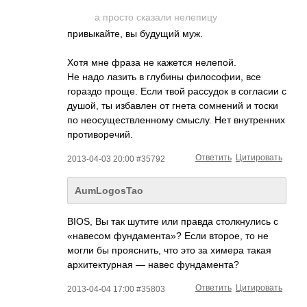
а просто сказали нелепицу
привыкайте, вы будущий муж.
Хотя мне фраза не кажется нелепой.
Не надо лазить в глубины философии, все
гораздо проще. Если твой рассудок в согласии с
душой, ты избавлен от гнета сомнений и тоски
по неосуществленном­у смыслу. Нет внутренних
противоречий.
Ответить
Цитировать
2013-04-03 20:00 #35792
AumLogosTao
BIOS, Вы так шутите или правда столкнулись с
«навесом фундамента»? Если второе, то не
могли бы прояснить, что это за химера такая
архитектурная — навес фундамента?
Ответить
Цитировать
2013-04-04 17:00 #35803