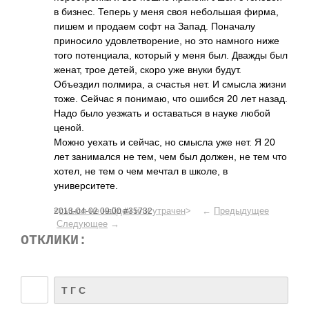
в бизнес. Теперь у меня своя небольшая фирма,
пишем и продаем софт на Запад. Поначалу
приносило удовлетворение, но это намного ниже
того потенциала, который у меня был. Дважды был
женат, трое детей, скоро уже внуки будут.
Объездил полмира, а счастья нет. И смысла жизни
тоже. Сейчас я понимаю, что ошибся 20 лет назад.
Надо было уезжать и оставаться в науке любой
ценой.
Можно уехать и сейчас, но смысла уже нет. Я 20
лет занимался не тем, чем был должен, не тем что
хотел, не тем о чем мечтал в школе, в
университете.
<
смысл не найден или утрачен
> ←
Предыдущее
2013-04-02 09:00 #35732
Следующее
→
ОТКЛИКИ:
Т Г С