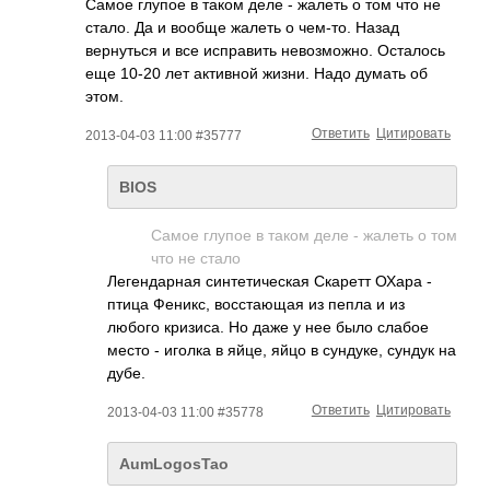
Самое глупое в таком деле - жалеть о том что не
стало. Да и вообще жалеть о чем-то. Назад
вернуться и все исправить невозможно. Осталось
еще 10-20 лет активной жизни. Надо думать об
этом.
Ответить
Цитировать
2013-04-03 11:00 #35777
BIOS
Самое глупое в таком деле - жалеть о том
что не стало
Легендарная синтетическая Скаретт ОХара -
птица Феникс, восстающая из пепла и из
любого кризиса. Но даже у нее было слабое
место - иголка в яйце, яйцо в сундуке, сундук на
дубе.
Ответить
Цитировать
2013-04-03 11:00 #35778
AumLogosTao