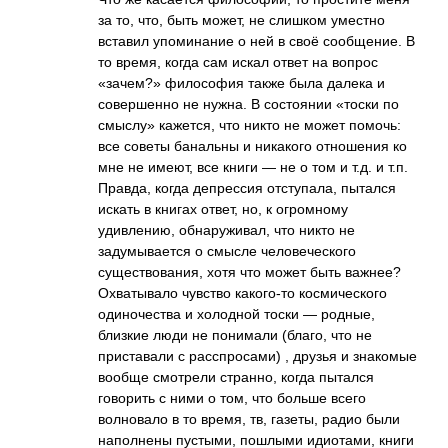
за то, что, быть может, не слишком уместно
вставил упоминание о ней в своё сообщение. В
то время, когда сам искал ответ на вопрос
«зачем?» философия также была далека и
совершенно не нужна. В состоянии «тоски по
смыслу» кажется, что никто не может помочь:
все советы банальны и никакого отношения ко
мне не имеют, все книги — не о том и т.д. и т.п.
Правда, когда депрессия отступала, пытался
искать в книгах ответ, но, к огромному
удивлению, обнаруживал, что никто не
задумывается о смысле человеческого
существования, хотя что может быть важнее?
Охватывало чувство какого-то космического
одиночества и холодной тоски — родные,
близкие люди не понимали (благо, что не
приставали с расспросами) , друзья и знакомые
вообще смотрели странно, когда пытался
говорить с ними о том, что больше всего
волновало в то время, тв, газеты, радио были
наполнены пустыми, пошлыми идиотами, книги