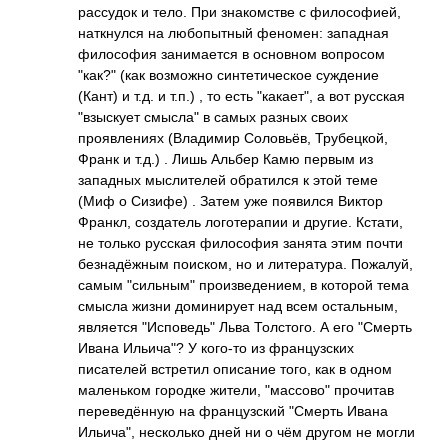
рассудок и тело. При знакомстве с философией,
наткнулся на любопытный феномен: западная
философия занимается в основном вопросом
"как?" (как возможно синтетическое суждение
(Кант) и т.д. и т.п.) , то есть "какает", а вот русская
"взыскует смысла" в самых разных своих
проявлениях (Владимир Соловьёв, Трубецкой,
Франк и т.д.) . Лишь Альбер Камю первым из
западных мыслителей обратился к этой теме
(Миф о Сизифе) . Затем уже появился Виктор
Франкл, создатель логотерапии и другие. Кстати,
не только русская философия занята этим почти
безнадёжным поиском, но и литература. Пожалуй,
самым "сильным" произведением, в которой тема
смысла жизни доминирует над всем остальным,
является "Исповедь" Льва Толстого. А его "Смерть
Ивана Ильича"? У кого-то из французских
писателей встретил описание того, как в одном
маленьком городке жители, "массово" прочитав
переведённую на французский "Смерть Ивана
Ильича", несколько дней ни о чём другом не могли