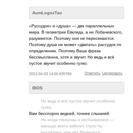
AumLogosTao
«Руссудок» и «душа» — два параллельных
мира. В геометрии Евклида, а не Лобачевского,
разумеется. Поэтому они не пересекаются.
Поэтому душа не может «двигать» рассудок по
определению. Поэтому Ваша фраза
бессмысленна, хотя и звучит. Но ведь и всё
пустое звучит особенно гулко.
Ответить
Цитировать
2013-04-03 14:00 #35780
BIOS
Но ведь и всё пустое звучит особенно
гулко.
Вам бесспорно видней, точнее слышней.
Но когда тоскуешь о несбывшемся —
меньше всего заботит, глупо ты
выглядишь или нет. Вернуться