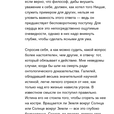
если верно, что философ, дабы внушить
уважение к себе, должен, как хотел того Ницше,
служить примером для других, нельзя не
уловить важность этого ответа — ведь он
предшествует бесповоротному поступку. Для
сердца все это непосредственно ощутимые
очевидности, однако в них надо вникнуть
глубже, чтобы сделать ясными для ума.
Спросив себя, а как можно судить, какой вопрос
более настоятелен, чем другие, я отвечу: тот,
который обязывает к действию. Мне неведомы
случаи, когда бы шли на смерть ради
онтологического доказательства. Галилей,
обладавший весьма значительной научной
истиной, легче легкого отрекся от нее, как
только над его жизнью нависла угроза. В
известном смысле он поступил правильно.
Истина его не стоила того, чтобы сгореть за нее
на костре. Вращается ли Земля вокруг Солнца
или Солнце вокруг Земли — все это глубоко
безразлично. Сказать по правде, вопрос этот