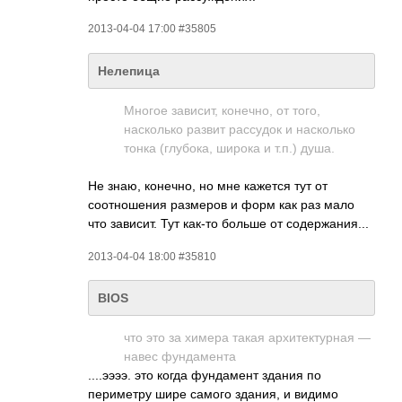
2013-04-04 17:00 #35805
Нелепица
Многое зависит, конечно, от того,
насколько развит рассудок и насколько
тонка (глубока, широка и т.п.) душа.
Не знаю, конечно, но мне кажется тут от
соотношения размеров и форм как раз мало
что зависит. Тут как-то больше от содержания...
2013-04-04 18:00 #35810
BIOS
что это за химера такая архитектурная —
навес фундамента
....ээээ. это когда фундамент здания по
периметру шире самого здания, и видимо