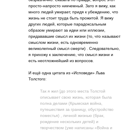
просто-напросто никчемный. Зато я вижу, как
много людей умирает, придя к убеждению, что
жизнь не стоит труда быть прожитой. Я вижу
других людей, которые парадоксальным
образом умирают за идеи или иллюзии,
придававшие смысл их жизни (то, что называют
смыслом жизни, есть одновременно
великолепный смысл смерти) . Следовательно,
я прихожу к заключению, что смысл жизни и
есть неотложнейший из вопросов.
И ещё одна цитата из «Исповеди» Льва
Толстого:
Так я жил [до этого места Толстой
описывает свою жизнь, которая была
полна делами (Крымская война,
путешествия за границу, обустройство
поместья) , личной жизнью (брак,
рождение нескольких детей) и
творчеством (уже написаны «Война и