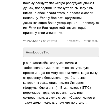
почему следует, что «когда рассудком движет
душа», последняя не тоскует по смыслу? Вы
никак не обосновали этого, а просто сказали
нелепицу. Если у Вас есть аргументы,
доказывающее Ваше утверждение — приведите
их. Если же Вас задел мой комментарий —
приношу свои извинения.
Ответить
Цитировать
2013-04-03 19:00 #35788
AumLogosTao
p.s. c «логикой», «аргументами» и
«обоснованиями» я, конечно же, утрирую,
просто иногда не могу пройти мимо, когда вижу
откровенную бессмысленную болтовню,
которой, к сожалению, полон Интернет
(форумы, блоги и т.п.) . Б.м., человек (ГПС)
переживает трудное время, поделился
сокровенным, а ему в ответ: «Самое глупое в
таком деле - жалеть о том что не стало...