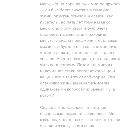
мир», «Анна Каренина» и многое другое)
— он был богат, счастлив в семейно
жизни, окружён почётом и славой, как
писатель], но пять лет тому назад со
мною стало случаться что-то очень
странное: на меня стали находить
минуты сначала недоумения, остановки
жизни, как будто я не знал, как мне жить,
что мне делать, и я терялся и впадал в
уныние. Но это проходило, и я продолжал
жить по-прежнему. Потом эти минуты
недоумения стали повторяться чаще и
чаще и все в той же самой форме. Эти
остановки жизни выражались всегда
одинаковыми вопросами: Зачем? Ну, а
потом?
Сначала мне казалось, что это так –
бесцельные, неуместные вопросы. Мне
казалось, что это все известно и что, если
я когда и захочу заняться их