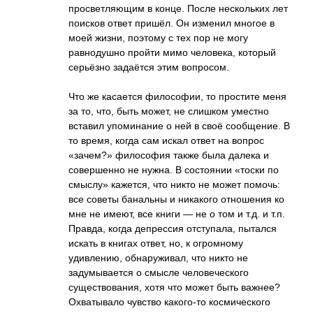
просветляющим в конце. После нескольких лет
поисков ответ пришёл. Он изменил многое в
моей жизни, поэтому с тех пор не могу
равнодушно пройти мимо человека, который
серьёзно задаётся этим вопросом.
Что же касается философии, то простите меня
за то, что, быть может, не слишком уместно
вставил упоминание о ней в своё сообщение. В
то время, когда сам искал ответ на вопрос
«зачем?» философия также была далека и
совершенно не нужна. В состоянии «тоски по
смыслу» кажется, что никто не может помочь:
все советы банальны и никакого отношения ко
мне не имеют, все книги — не о том и т.д. и т.п.
Правда, когда депрессия отступала, пытался
искать в книгах ответ, но, к огромному
удивлению, обнаруживал, что никто не
задумывается о смысле человеческого
существования, хотя что может быть важнее?
Охватывало чувство какого-то космического