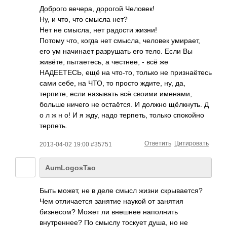
Доброго вечера, дорогой Человек!
Ну, и что, что смысла нет?
Нет не смысла, нет радости жизни!
Потому что, когда нет смысла, человек умирает,
его ум начинает разрушать его тело. Если Вы
живёте, пытаетесь, а честнее, - всё же
НАДЕЕТЕСЬ, ещё на что-то, только не признаётесь
сами себе, на ЧТО, то просто ждите, ну, да,
терпите, если называть всё своими именами,
больше ничего не остаётся. И должно щёлкнуть. Д
о л ж н о! И я жду, надо терпеть, только спокойно
терпеть.
Ответить
Цитировать
2013-04-02 19:00 #35751
AumLogosTao
Быть может, не в деле смысл жизни скрывается?
Чем отличается занятие наукой от занятия
бизнесом? Может ли внешнее наполнить
внутреннее? По смыслу тоскует душа, но не