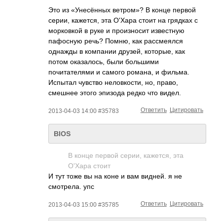
Это из «Унесённых ветром»? В конце первой
серии, кажется, эта О'Хара стоит на грядках с
морковкой в руке и произносит известную
пафосную речь? Помню, как рассмеялся
однажды в компании друзей, которые, как
потом оказалось, были большими
почитателями и самого романа, и фильма.
Испытал чувство неловкости, но, право,
смешнее этого эпизода редко что видел.
Ответить
Цитировать
2013-04-03 14:00 #35783
BIOS
В конце первой серии, кажется, эта
О'Хара стоит
И тут тоже вы на коне и вам видней. я не
смотрела. упс
Ответить
Цитировать
2013-04-03 15:00 #35785