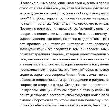
Я говорил лишь о себе, описывал свои чувства и пере
относится к вам или кому-то, хотя мы можем чувствова
хотеть доказывать свою преданность Богу, потому что 
кому? Я глубоко верю в то, что жизнь совсем не прекра
познания настолько "темна" для человека, что вступа
Поэтому с точки зрения здравой, т.е. "земной" логики,
говорить о понимании мироздания. Но вопрос почему н
мироощущения, что опять же тесно входит в "тёмные" о
есть проявление интеллекта, интеллект - есть произво
замкнутый круг и всё сводится к "тёмной" области. М
почитает традиции старины, которая имеет суждения о 
Вам, что очень многое в нашей земной жизни связано 
я начал писать о том, что говорить почему и кому ну
неоправданным, поскольку это "темная" область познан
видно из характера вопроса Акакия Акакиевича - не соч
общества поддерживает и ценит традиции и ритуалы ст
вопросами смерти и жизни. Складывается непонятная 
не здравомыслящих. В таком случае я отношу себя к н
понят (я старался построить свои суждения более логич
пытаюсь бороться за то, чтобы доказать Великому и по
принять себя и этот мир таким каков он есть, без отри