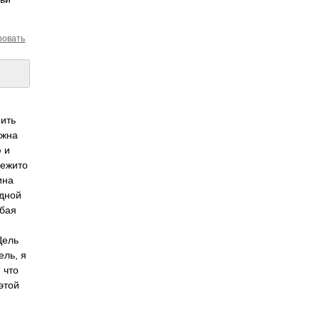
ровать
нить
ожна
 и
режито
ина
едной
юбая
Цель
ель, я
 что
этой