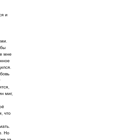
ся и
ами.
 бы
ое мне
ённое
дился.
юбовь
у
ится,
н миг,
оё
, что
мать.
р. Но
уже за