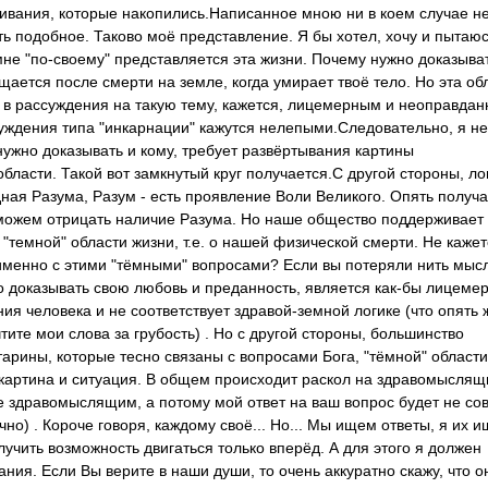
живания, которые накопились.Напис­анное мною ни в коем случае н
ть подобное. Таково моё представление. Я бы хотел, хочу и пытаю
мне "по-своему" представляется эта жизни. Почему нужно доказыва
щается после смерти на земле, когда умирает твоё тело. Но эта об
ть в рассуждения на такую тему, кажется, лицемерным и неоправда
 суждения типа "инкарнации" кажутся нелепыми.Следова­тельно,­ я не
ужно доказывать и кому, требует развёртывания картины
бласти. Такой вот замкнутый круг получается.С другой стороны, лог
дная Разума, Разум - есть проявление Воли Великого. Опять получ
ы можем отрицать наличие Разума. Но наше общество поддерживает
"темной" области жизни, т.е. о нашей физической смерти. Не кажет
именно с этими "тёмными" вопросами? Если вы потеряли нить мысл
жно доказывать свою любовь и преданность, является как-бы лицеме
ия человека и не соответствует здравой-земной логике (что опять 
тите мои слова за грубость) . Но с другой стороны, большинство
арины, которые тесно связаны с вопросами Бога, "тёмной" области
картина и ситуация. В общем происходит раскол на здравомыслящ
е здравомыслящим, а потому мой ответ на ваш вопрос будет не со
но) . Короче говоря, каждому своё... Но... Мы ищем ответы, я их и
лучить возможность двигаться только вперёд. А для этого я должен
цания. Если Вы верите в наши души, то очень аккуратно скажу, что о