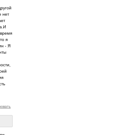
другой
е нет
ает
а.И
 время
то я
н - Я
енты
ности,
воей
ия
сть
ровать
бви