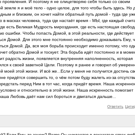
о проявления. И поэтому я не олицетворяю себя только со своим
й земле я и моё тело - одно целое, для того чтобы быть здесь. Но 
дным и близким, он хочет найти обратный путь домой - туда где уж
о в масках человека, туда где настаёт время - МЫ, где каждый счит
 где есть Великая Мудрость мироздания, где есть настоящая свобод
аю ошибки. Чтобы попасть Домой, в этой реальности, где действует
уться Домой. Для этого мне постоянно необходимо доказывать Ему, ч
ться Домой. Да, вся моя борьба происходит именно потому, что оди
хочет обратно Домой и тоскует. Эта борьба идёт постоянно и в мом
ит радость жизни, появляется внутренняя наполненность, которая
зился к своей заветной Цели. Поэтому я ранее и говорил об умерен
й моей этой жизни. И всё же...Если у меня не получится достичь с
мне придётся совершить то, о чём потом буду жалеть из-за отсутств
предстать перед Ним в тот час, когда придёт время. Наша искренно
к условно и относительно в этой жизни. Наша искренность помогает
наша Любовь даёт нам сил бороться и двигаться дальше...
Ответить
Цити
ий? Если Ему, то зачем? Разве Он нуждается в доказательствах лю