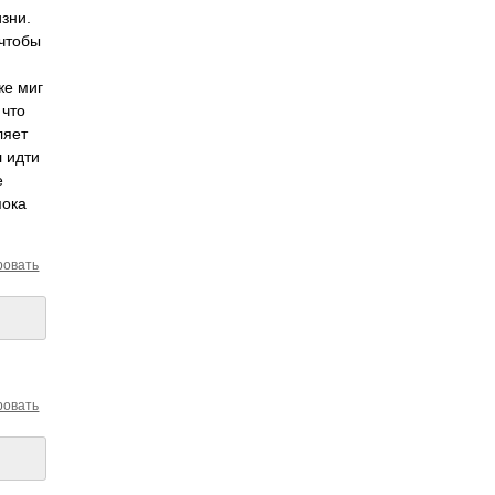
зни.
 чтобы
же миг
 что
ляет
л идти
е
пока
ровать
ровать