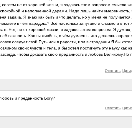
т, совсем не от хорошей жизни, я задаюсь этим вопросом смысла жи
ь спокойной и наполненной дарами. Надо лишь найти умеренность,
ня задача. Я знаю как быть и что делать, но у меня не получается.
имаете в чём парадокс? Всё настолько запутано и сложно и в тот 
елать.Нет, не от хорошей жизни, я задаюсь этим вопросом. Я думаю,
т её важность. Как ты живёшь, о чём думаешь, что делаешь опреде
ловек следует свой Путь или в радости, или в страдании.Я бы хоте
зяином своих чувств и тела, я бы хотел постигнуть эту науку как ж
навсегда, чтобы доказать свою преданность и любовь Великому.Но 
Ответить
Цити
 любовь и преданность Богу?
Ответить
Цити