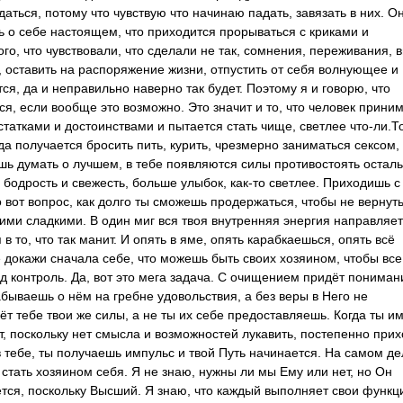
ться, потому что чувствую что начинаю падать, завязать в них. Он
ь о себе настоящем, что приходится прорываться с криками и
го, что чувствовали, что сделали не так, сомнения, переживания, 
, оставить на распоряжение жизни, отпустить от себя волнующее и
ся, да и неправильно наверно так будет. Поэтому я и говорю, что
ся, если вообще это возможно. Это значит и то, что человек прини
статками и достоинствами и пытается стать чище, светлее что-ли.Т
огда получается бросить пить, курить, чрезмерно заниматься сексом,
шь думать о лучшем, в тебе появляются силы противостоять остал
бодрость и свежесть, больше улыбок, как-то светлее. Приходишь с
 вот вопрос, как долго ты сможешь продержаться, чтобы не вернут
акими сладкими. В один миг вся твоя внутренняя энергия направляет
 то, что так манит. И опять в яме, опять карабкаешься, опять всё
 докажи сначала себе, что можешь быть своих хозяином, чтобы все
д контроль. Да, вот это мега задача. С очищением придёт пониман
абываешь о нём на гребне удовольствия, а без веры в Него не
аёт тебе твои же силы, а не ты их себе предоставляешь. Когда ты 
т, поскольку нет смысла и возможностей лукавить, постепенно прих
 тебе, ты получаешь импульс и твой Путь начинается. На самом де
 стать хозяином себя. Я не знаю, нужны ли мы Ему или нет, но Он
ется, поскольку Высший. Я знаю, что каждый выполняет свои функц