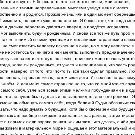
беготни и суеты.Я боюсь того, что все тяготы жизни, мои страсти,
язанные с такими неправильными мыслями уведут меня с моего
собственно я и родился. Прожив жизнь, или в один момент обернёшь
ё изменить, но время уже не останется. Я боюсь того, что когда мне
то я дальше перестану двигаться вперёд, а придётся исправлять
мог выполнить, будучи рожденным. И снова всё тот же путь проб и
сё так же гонимый своими чувствами и желаниями, страстями и слез
 не смог ответить человеку искренне в лицо, но я могу написать: я
мне не хотелось бы ничего в ней менять, выполнить предназначенн
могу заново идти этот путь по земле, приводит меня в очень угнет
 тогда, когда ты рождаешься, от ужаса и непонимания, что здесь ро
ости, наверно, от того, что что-то ты всё таки сделал правильно. Л
о, юность, взрослая жизнь, потом свои дети. У всех нас по-разном
 живём. И для меня самое страшное не то, что со мной что-то случ
ь самого себя, увлечься всеми этими мелкими побуждениями и в оди
то, что не нужно было делать и не выполнил то, для чего родился. Я
е сможешь обмануть самого себя, когда Великий Судья обозначит св
казать, что надо думать о будущем, хотя бы о своём земном будущем
не как это вообще возможно в загнанных нас рамках, в этих тисках
е в тюрьмах люди вправе решать как им жить, что делать, о чём ду
о мы живём в материальном мире и ощущаем этот материальный ми
, докапайтесь до себя "настоящего" и думайте о будущем, которое 