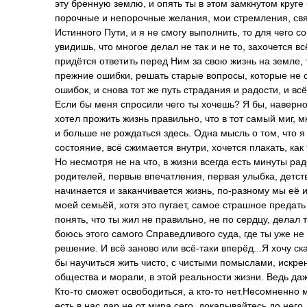
эту бренную землю, и опять ты в этом замкнутом круге 
порочные и непорочные желания, мои стремления, св
Истинного Пути, и я не смогу выполнить, то для чего 
увидишь, что многое делал не так и не то, захочется вс
придётся ответить перед Ним за свою жизнь на земле, 
прежние ошибки, решать старые вопросы, которые не с
ошибок, и снова тот же путь страдания и радости, и в
Если бы меня спросили чего ты хочешь? Я бы, наверно,
хотел прожить жизнь правильно, что в тот самый миг, 
и больше не рождаться здесь. Одна мысль о том, что я 
состояние, всё сжимается внутри, хочется плакать, как
Но несмотря не на что, в жизни всегда есть минуты рад
родителей, первые впечатления, первая улыбка, детств
начинается и заканчивается жизнь, по-разному мы её и
моей семьёй, хотя это пугает, самое страшное предат
понять, что ты жил не правильно, не по сердцу, делал 
боюсь этого самого Справедливого суда, где ты уже н
решение. И всё заново или всё-таки вперёд...Я хочу с
бы научиться жить чисто, с чистыми помыслами, искрен
общества и морали, в этой реальности жизни. Ведь даж
Кто-то сможет освободиться, а кто-то нет.Несомненн
есть в нас дар не от мира сего, докапывайтесь до него