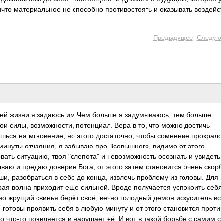
что материальное не способно противостоять и оказывать воздейс
←
Предыдущее
Следую
шей жизни я задаюсь им.Чем больше я задумываюсь, тем больше
вои силы, возможности, потенциал. Вера в то, что можно достичь
ешься на мгновение, но этого достаточно, чтобы сомнение прокрало
 минуты отчаяния, я забываю про Всевышнего, видимо от этого
вать ситуацию, твоя "слепота" и невозможность осознать и увидеть
ываю и предаю доверие Бога, от этого затем становится очень скор
и, разобраться в себе до конца, извлечь проблему из головы. Для 
рая волна приходит еще сильней. Вроде получается успокоить себя
чно жрущий свинья берёт своё, вечно голодный демон искуситель вс
зм готовы проявить себя в любую минуту и от этого становится проти
о что-то появляется и нарушает её. И вот в такой борьбе с самим 