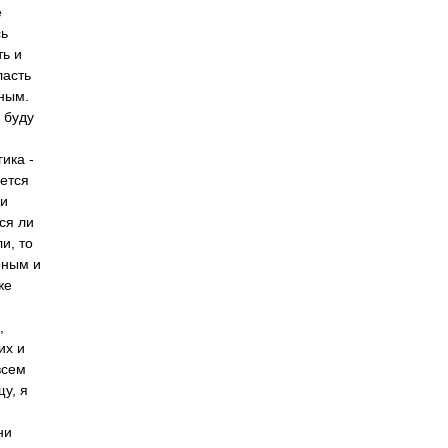
е
сь
ть и
ласть
нным.
 буду
ика -
ается
 и
ся ли
и, то
рным и
же
,
их и
всем
щу, я
ни