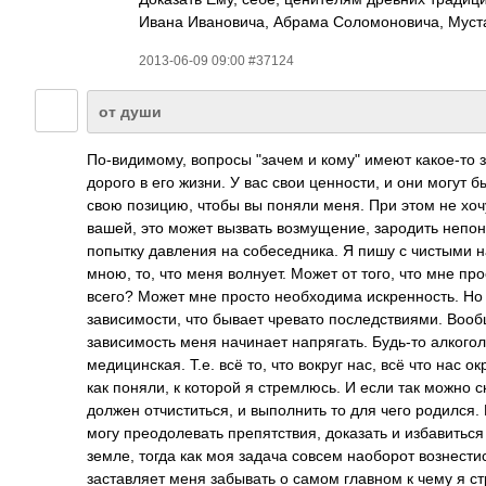
Ивана Ивановича, Абрама Соломоновича, Мус
2013-06-09 09:00 #37124
от души
По-видимому, вопросы "зачем и кому" имеют какое-то з
дорого в его жизни. У вас свои ценности, и они могут
свою позицию, чтобы вы поняли меня. При этом не хочу
вашей, это может вызвать возмущение, зародить непони
попытку давления на собеседника. Я пишу с чистыми 
мною, то, что меня волнует. Может от того, что мне пр
всего? Может мне просто необходима искренность. Но 
зависимости, что бывает чревато последствиями. Вообщ
зависимость меня начинает напрягать. Будь-то алкого
медицинская. Т.е. всё то, что вокруг нас, всё что нас 
как поняли, к которой я стремлюсь. И если так можно с
должен отчиститься, и выполнить то для чего родился.
могу преодолевать препятствия, доказать и избавиться
земле, тогда как моя задача совсем наоборот вознестис
заставляет меня забывать о самом главном к чему я стр