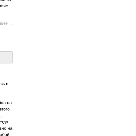
твие
щее
→
сь в
бно на
этого
,
егда
вно на
собой