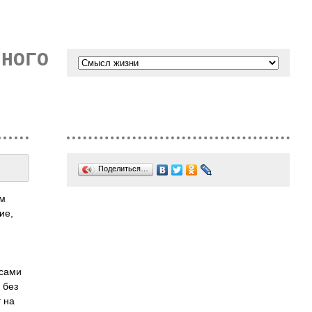
ННОГО
Поделиться…
ом
ие,
 сами
 без
т на