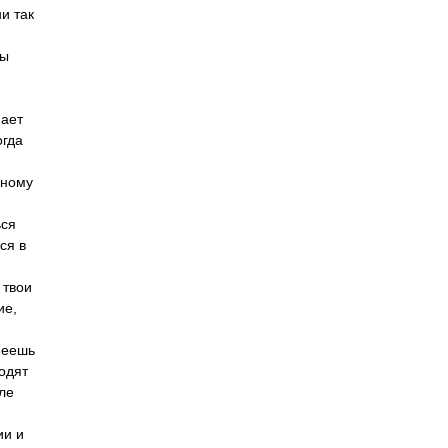
и так
вы
мает
огда
ьному
ься
ся в
 твои
ие,
имеешь
одят
ле
ии и