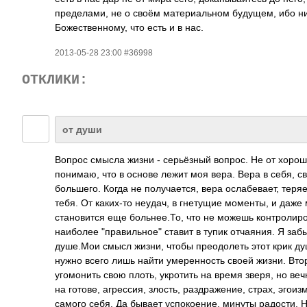
пределами, не о своём материальном будущем, ибо ни
Божественному, что есть и в нас.
2013-05-28 23:00 #36998
ОТКЛИКИ:
от души
Вопрос смысла жизни - серьёзный вопрос. Не от хоро
понимаю, что в основе лежит моя вера. Вера в себя, с
большего. Когда не получается, вера ослабевает, теря
тебя. От каких-то неудач, в гнетущие моменты, и даже
становится еще больнее.То, что не можешь контролиро
наиболее "правильное" ставит в тупик отчаяния. Я заб
душе.Мои смысл жизни, чтобы преодолеть этот крик душ
нужно всего лишь найти умеренность своей жизни. Вто
угомонить свою плоть, укротить на время зверя, но ве
на готове, агрессия, злость, раздражение, страх, эгои
самого себя. Да бывает успокоение, минуты радости. Н