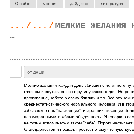
О сайте
мнения
дайджест
литература
...
/
...
/
МЕЛКИЕ ЖЕЛАНИЯ 
…
от души
Мелкие желания каждый день сбивают с истинного пут
главном и впутываешься в рутину каждого дня. Но ре
проживание, забота о своих близких и т.п. Всё это земн
среднестатистиче­ского нормального человека. И в этой
забываем о нас "настоящих", искренних, носящих Велик
незамаранными тяжбами обыденности. Я говорю о самом
не хотим вспоминать о таком "себе". Порою наступает 
благодарностей и похвал, просто, потому что чувствуеш