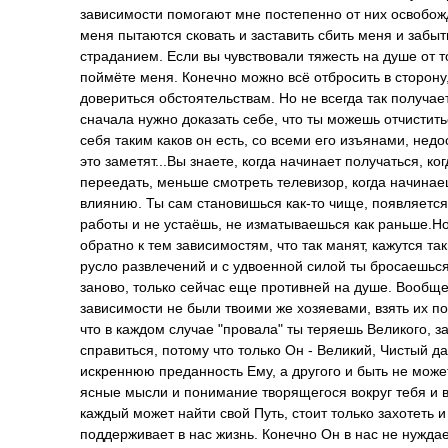
зависимости помогают мне постепенно от них освобожда
меня пытаются сковать и заставить сбить меня и забыт
страданием. Если вы чувствовали тяжесть на душе от то
поймёте меня. Конечно можно всё отбросить в сторону
довериться обстоятельствам. Но не всегда так получает
сначала нужно доказать себе, что ты можешь отчистить
себя таким каков он есть, со всеми его изъянами, недо
это заметят...Вы знаете, когда начинает получаться, к
переедать, меньше смотреть телевизор, когда начинае
влиянию. Ты сам становишься как-то чище, появляется 
работы и не устаёшь, не изматываешься как раньше.Но
обратно к тем зависимостям, что так манят, кажутся т
русло развлечений и с удвоенной силой ты бросаешься в
заново, только сейчас еще противней на душе. Вообще
зависимости не были твоими же хозяевами, взять их по
что в каждом случае "провала" ты теряешь Великого, з
справиться, потому что только Он - Великий, Чистый д
искреннюю преданность Ему, а другого и быть не може
ясные мысли и понимание творящегося вокруг тебя и в
каждый может найти свой Путь, стоит только захотеть и
поддерживает в нас жизнь. Конечно Он в нас не нужда