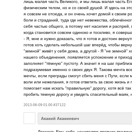
лишь малая часть Великого, и мы лишь малая часть Ег
физическим телом, но и со своей душой. И здесь на это
я совсем не отсюда, и он очень хочет домой к своим ро
боли и страданий, туда где нет невежества, облечённог
себя частью общего, а потому нет насилия и распрей,
когда становится совсем одиноко и тоскливо, я соверш
- Я, мне и нужно доказать, что я готов и достоин верн
готов хоть сделать небольшой шаг вперёд, чтобы верну
"земной" живёт у себя дома, а другой - Я "не земной" 
нашего объединения, появляется успокоение и приход
заполняет "тёмную" пустоту. А значит я на шаг прибли
подразумевая именно о своих двух Я. Такова мечта все
мечты, если преграды смогут сбить меня с Пути, если 
воли или нежелания, я готов ответить за свою жизнь и 
помогает нам искать "правильную" дорогу, хотя всё та
пробить темную дорогу и увидеть спасительный маяк, 
2013-06-09 01:00 #37122
Акакий Акакиевич
Доказать Ему, себе, ценителям древних традиц