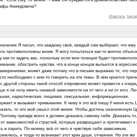
тафы Ахмедовича?
Ответить
Цити
начение.Я писал, что каждому своё, каждый сам выбирает, что ему
 быть противоположны моим. Я могу попытаться как-то внятно объяс
 как-то задеть вас, поскольку если моя позиция будет противопол
мание, обострить чувства, что в конце концов выльется в агрессию
намерениями, может даже потому что в письме выражаю то, что пе
осто необходимо с кем-то говорить на эти темы. В чём кроется прич
с другой стороны такой способ откровения может привести к очер
е я не хочу иметь никакой зависимости ни от чего и ни от кого. Л
льная, наркотическая, пищевая, сексуальная, информационная,
окружает и вызывает привыкание. К чему я это всё пишу.У меня есть 
казать, то это мой смысл этой жизни. Чтобы достичь назначенную Ц
 Поэтому прежде всего я должен доказать самому себе. Доказать то,
 от зависимостей и страстей, которые развращают и притягивают к 
ь и парить. По-моему, всё от чего я чувствую себя зависимым,
емлюсь, и тогда-то возникает этот крик души, отчаяния. Но эти же