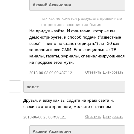
Акакий Акакиевич
так как не хочется разрушать привычные
стереотипы восприятия бытия.
Не придумывайте. И фантазии, которые вы
демонстрируете, и способ подачи ("известные
всем", " никто не станет отрицать") лет 30 как
заполонили все СМИ. Есть специальные ТВ-
каналы, газеты, журналы, специализирующие­ся
на продаже этой мути.
Ответить
Цитировать
2013-06-08 09:00 #37112
полет
Друзья, я вижу как вы сидите на краю света и,
свесив с этого края ноги, молчите о главном.
Ответить
Цитировать
2013-06-08 23:00 #37121
Акакий Акакиевич