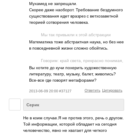
Мухамед не запрещали.
Скорее даже наоборот. Требование бездумного
существования идет вразрез с ветхозаветной
теорией сотворения человека.
Мы так привыкли к этой абстракции
Математика тоже абстрактная наука, но без нее
в повседневной жизни сложно обойтись.
Говори­м: край света, прекрасно понимая,
Вы хотите до кучи похерить художественную
литературу, театр, музыку, балет, живопись?
Все-все где говорят метафорами?
Ответить
Цитировать
2013-06-09 20:00 #37127
Серик
Не в коим случае.Я не против этого, речь о другом.
Той информации, которой обладает на сегодня
человечество, явно не хватает для четкого