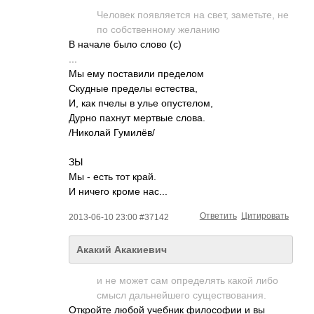
Человек появляется на свет, заметьте, не
по собственному желанию
В начале было слово (с)
...
Мы ему поставили пределом
Скудные пределы естества,
И, как пчелы в улье опустелом,
Дурно пахнут мертвые слова.
/Николай Гумилёв/
ЗЫ
Мы - есть тот край.
И ничего кроме нас...
Ответить
Цитировать
2013-06-10 23:00 #37142
Акакий Акакиевич
и не может сам определять какой либо
смысл дальнейшего существования.
Откройте любой учебник философии и вы