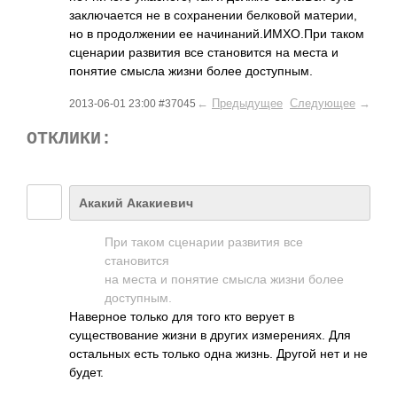
заключается не в сохранении белковой материи,
но в продолжении ее начинаний.ИМХО.П­ри таком
сценарии развития все становится на места и
понятие смысла жизни более доступным.
←
Предыдущее
Следующее
→
2013-06-01 23:00 #37045
ОТКЛИКИ:
Акакий Акакиевич
П­ри таком сценарии развития все
становится
на места и понятие смысла жизни более
доступным.
Наверное только для того кто верует в
существование жизни в других измерениях. Для
остальных есть только одна жизнь. Другой нет и не
будет.