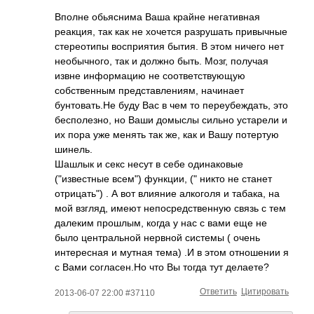
Вполне обьяснима Ваша крайне негативная
реакция, так как не хочется разрушать привычные
стереотипы восприятия бытия. В этом ничего нет
необычного, так и должно быть. Мозг, получая
извне информацию не соответствующую
собственным представлениям, начинает
бунтовать.Не буду Вас в чем то переубеждать, это
бесполезно, но Ваши домыслы сильно устарели и
их пора уже менять так же, как и Вашу потертую
шинель.
Шашлык и секс несут в себе одинаковые
("известные всем") функции, (" никто не станет
отрицать") . А вот влияние алкоголя и табака, на
мой взгляд, имеют непосредственную связь с тем
далеким прошлым, когда у нас с вами еще не
было центральной нервной системы ( очень
интересная и мутная тема) .И в этом отношении я
с Вами согласен.Но что Вы тогда тут делаете?
Ответить
Цитировать
2013-06-07 22:00 #37110