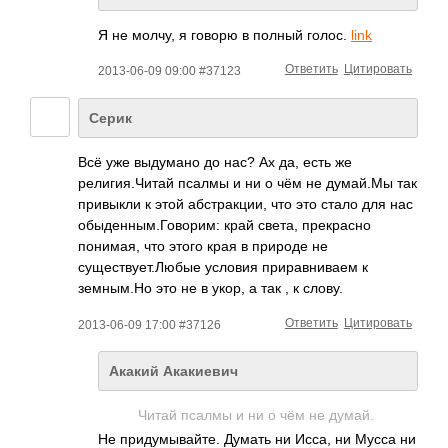
Я не молчу, я говорю в полный голос.
link
Ответить
Цитировать
2013-06-09 09:00 #37123
Серик
Всё уже выдумано до нас? Ах да, есть же
религия.Читай псалмы и ни о чём не думай.Мы так
привыкли к этой абстракции, что это стало для нас
обыденным.Говори­м: край света, прекрасно
понимая, что этого края в природе не
существует.Любые условия приравниваем к
земным.Но это не в укор, а так , к слову.
Ответить
Цитировать
2013-06-09 17:00 #37126
Акакий Акакиевич
Читай псалмы и ни о чём не думай.
Не придумывайте. Думать ни Исса, ни Мусса ни