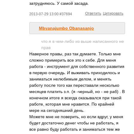
затрудняюсь. У самой засада.
Ответить
Цитировать
2013-07-29 13:00 #37694
Mbvanajumbo Obanasanjo
что я в чем-либо из выше написанного не
прав
Наверное правы, раз так думаете. Только мне
сложно примерить все это к себе. Для меня
работа - инструмент для собственного развития
в первую очередь. И выживать приходилось и
заниматься нелюбимым делом, и менять
работу после того как переставали несколько
месяцев платить з.п. (я -черный, но - не раб) . В
конечном итоге я всегда оказывался при такой
работе, которая мне нравится. По крайней
мере на сегодняшний день.
Можете мне не поверить, но если вдруг, у меня
будет достаточно денег чтобы не работать, я
все равно буду работать и заниматься тем же