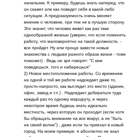
начальник. К примеру, будешь знать наперед, что
он скажет или как поведет себя в какой-либо
ситуации. А предсказуемость очень меняет
мнение о человеке, при том не в лучшую сторону.
Это значит, что человек живет как раз таки
однообразной жизнью (уверен, что если поменять
работу, что маловероятно на такой должности, -
все пройдет. Ну или проще завести новые
знакомства с людьми разного образа жизни - тоже
поможет) . Ведь не зря говорят: "С кем
поведешься, того и наберешься"
2) Новое местоположение работы. Со временем
на одной и той же работе надоедает даже то,
просто-напросто, как выглядит это место (здание,
офис, завод и т.п.) . Надоедает добираться туда
каждый раз по одному маршруту, и через
некоторое время будешь знать идеально
местность, через которую он проходит (если хотя
бы обращать внимание на все вокруг, а не "быть
на своей волне") , даже если ты приехал в новый
город. На моем примере: я абсолютно не знал