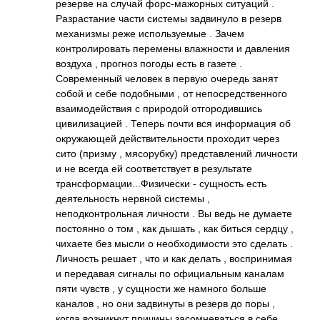
резерве на случай форс-мажорных ситуаций .
Разрастание части системы задвинуло в резерв
механизмы реже используемые . Зачем
контролировать перемены влажности и давления
воздуха , прогноз погоды есть в газете .
Современный человек в первую очередь занят
собой и себе подобными , от непосредственног­о
взаимодействия с природой отгородившись
цивилизацией . Теперь почти вся информация об
окружающей действительности проходит через
сито (призму , мясорубку) представлений личности
и не всегда ей соответствует в результате
трансформации...­Физически­ - сущность есть
деятельность нервной системы ,
неподконтрольная личности . Вы ведь не думаете
постоянно о том , как дышать , как биться сердцу ,
чихаете без мысли о необходимости это сделать .
Личность решает , что и как делать , воспринимая
и передавая сигналы по официальным каналам
пяти чувств , у сущности же намного больше
каналов , но они задвинуты в резерв до поры ,
когда возникнут причины засомневаться в себе .