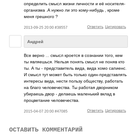
определить смысл жизни личности и её носителя-
организ­ма .А нужно ли это кому-нибудь , кроме
меня грешного ?
Ответить
Цитировать
2013-09-25 20:00 #38557
Андрей
Все верно ... смысл кроется в сознании того, кем
ты являешься. Нельзя понять смысл не поняв кто
ты. А ты - представитель вида, вида хомо сапиенс.
И смысл тут может быть только один-представлят­ь
интересы вида, нести пользу обществу, работать
на благо человечества. Ты работая дворником
убираешь двор - делаешь маленький вклад в
процветание человечества.
Ответить
Цитировать
2015-04-07 20:00 #47085
ОСТАВИТЬ КОММЕНТАРИЙ