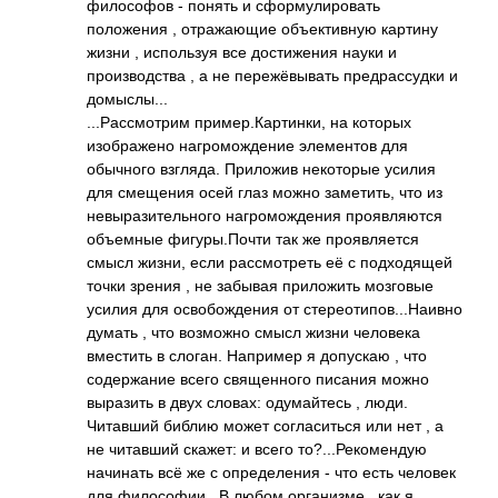
философов - понять и сформулировать
положения , отражающие объективную картину
жизни , используя все достижения науки и
производства , а не пережёвывать предрассудки и
домыслы...
...Рассмотрим пример.Картинки, на которых
изображено нагромождение элементов для
обычного взгляда. Приложив некоторые усилия
для смещения осей глаз можно заметить, что из
невыразительного нагромождения проявляются
объемные фигуры.Почти так же проявляется
смысл жизни, если рассмотреть её с подходящей
точки зрения , не забывая приложить мозговые
усилия для освобождения от стереотипов...На­ивно
думать , что возможно смысл жизни человека
вместить в слоган. Например я допускаю , что
содержание всего священного писания можно
выразить в двух словах: одумайтесь , люди.
Читавший библию может согласиться или нет , а
не читавший скажет: и всего то?...Рекомендую
начинать всё же с определения - что есть человек
для философии . В любом организме , как я