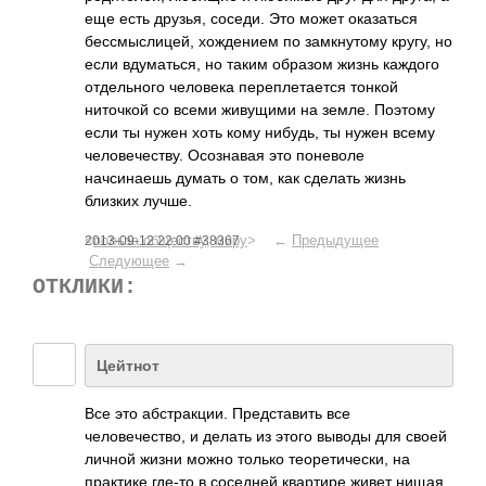
еще есть друзья, соседи. Это может оказаться
бессмыслицей, хождением по замкнутому кругу, но
если вдуматься, но таким образом жизнь каждого
отдельного человека переплетается тонкой
ниточкой со всеми живущими на земле. Поэтому
если ты нужен хоть кому нибудь, ты нужен всему
человечеству. Осознавая это поневоле
начсинаешь думать о том, как сделать жизнь
близких лучше.
<
польза обществу, миру
> ←
Предыдущее
2013-09-12 22:00 #38367
Следующее
→
ОТКЛИКИ:
Цейтнот
Все это абстракции. Представить все
человечество, и делать из этого выводы для своей
личной жизни можно только теоретически, на
практике где-то в соседней квартире живет нищая