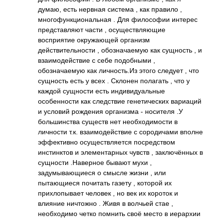
думаю, есть нервная система , как правило ,
многофункциональ­ная . Для философии интерес
представляют части , осуществляющие
восприятие окружающей организм
действительности , обозначаемую как сущность , и
взаимодействие с себе подобными ,
обозначаемую как личность.Из этого следует , что
сущность есть у всех . Склонен полагать , что у
каждой сущности есть индивидуальные
особенности как следствие генетических вариаций
и условий рождения организма - носителя .У
большинства существ нет необходимости в
личности т.к. взаимодействие с сородичами вполне
эффективно осуществляется посредством
инстинктов и элементарных чувств , заключённых в
сущности .Наверное бывают мухи ,
задумывающиеся о смысле жизни , или
пытающиеся почитать газету , которой их
прихлопывает человек , но век их короток и
влияние ничтожно . Живя в волчьей стае ,
необходимо четко помнить своё место в иерархии