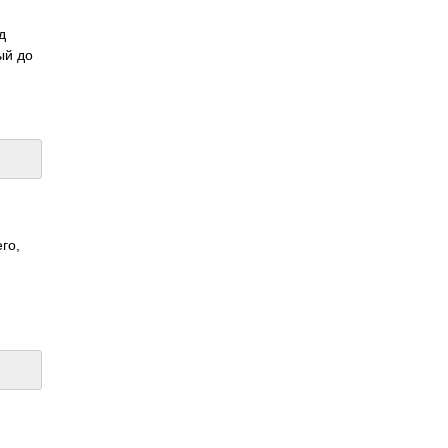
д
ый до
го,