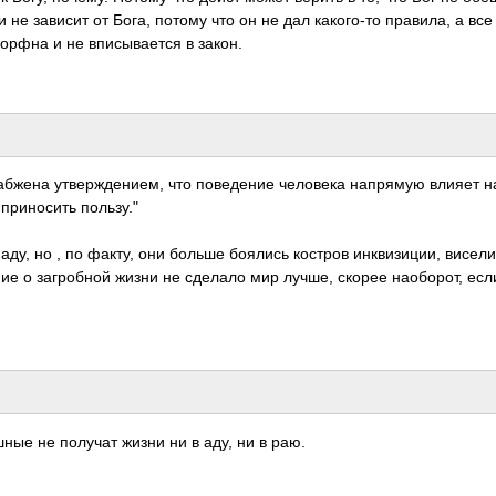
и не зависит от Бога, потому что он не дал какого-то правила, а все
орфна и не вписывается в закон.
снабжена утверждением, что поведение человека напрямую влияет н
приносить пользу."
ду, но , по факту, они больше боялись костров инквизиции, висел
ние о загробной жизни не сделало мир лучше, скорее наоборот, есл
шные не получат жизни ни в аду, ни в раю.