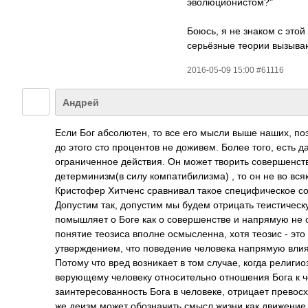
эволюционистом?"
Боюсь, я не знаком с этой
серьёзные теории вызываю
2016-05-09 15:00 #61116
Андрей
Если Бог абсолютен, то все его мысли выше наших, по
до этого сто процентов не доживем. Более того, есть д
ограниченное действия. Он может творить совершенств
детерминизм(в силу компатибилизма) , то он не во вся
Кристофер Хитченс сравнивал такое специфическое сов
Допустим так, допустим мы будем отрицать теистическ
помышляет о Боге как о совершенстве и напрямую не о
понятие теозиса вполне осмысленна, хотя теозис - это 
утверждением, что поведение человека напрямую влияе
Потому что вред возникает в том случае, когда религ
верующему человеку относительно отношения Бога к че
заинтересованнос­ть Бога в человеке, отрицает превос
же деизм может обозначить смысл жизни как движение к