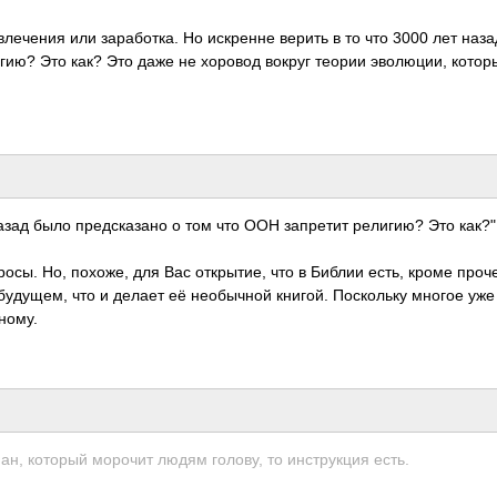
влечения или заработка. Но искренне верить в то что 3000 лет наза
гию? Это как? Это даже не хоровод вокруг теории эволюции, котор
 назад было предсказано о том что ООН запретит религию? Это как?"
осы. Но, похоже, для Вас открытие, что в Библии есть, кроме проче
удущем, что и делает её необычной книгой. Поскольку многое уже
ному.
ан, который морочит людям голову, то инструкция есть.