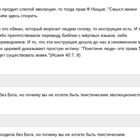
то продукт слепой эволюции, то тогда прав Ф.Ницше :"Смысл жизни
 чём здесь спорить.
 это обман, который морочит людям голову, то инструкция есть. И 
бо препятствовали переводу Библии с мёртвых языков, либо
еводчиков. И то, что эта инструкция дошла до нас в неизменном 
х церквей доказывает простую истину: "Поистине люди--это трава.
ет существовать вовек."(Исаия 40:7, 8)
без Бога, но почему вы не хотите быть теистическим эволюционис
ходила без Бога, но почему вы не хотите быть теистическим