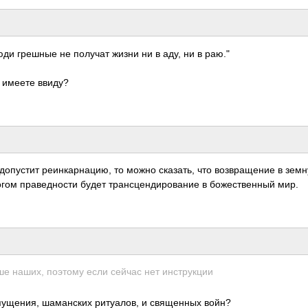
люди грешные не получат жизни ни в аду, ни в раю."
ы имеете ввиду?
 допустит реинкарнацию, то можно сказать, что возвращение в зем
огом праведности будет трансцендировани­е в божественный мир.
ше наших, поэтому если сейчас нет инструкции
опущения, шаманских ритуалов, и священных войн?