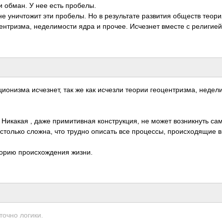
 обман. У нее есть пробелы.
е уничтожит эти пробелы. Но в результате развития обществ теори
центризма, неделимости ядра и прочее. Исчезнет вместе с религией
ционизма исчезнет, так же как исчезли теории геоцентризма, недел
 Никакая , даже примитивная конструкция, не может возникнуть са
астолько сложна, что трудно описать все процессы, происходящие 
еорию происхождения жизни.
точно логики.