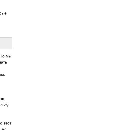
орые
 Но мы
лать
мы.
ена
льзу.
о этот
ещал