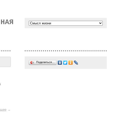
ННАЯ
Поделиться…
й
щее
→