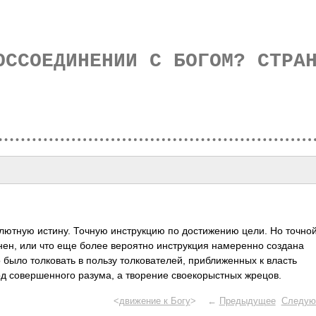
ОССОЕДИНЕНИИ С БОГОМ? СТРА
лютную истину. Точную инструкцию по достижению цели. Но точно
енен, или что еще более вероятно инструкция намеренно создана
было толковать в пользу толкователей, приближенных к власть
д совершенного разума, а творение своекорыстных жрецов.
<
движение к Богу
> ←
Предыдущее
Следую