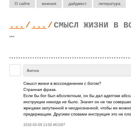
О сайте
мнения
дайджест
литература
...
/
...
/
СМЫСЛ ЖИЗНИ В В
…
Антон
Смысл жизни в воссоединении с богом?
Странная фраза.
Если бы бог был абсолютным, он бы дал адептам абсо
инструкции никогда не было. Значит он не так соверш
жрецами запутанной и неоднозначной, чтобы ее можно 
предержащим. Другими словами инструкция это не пло
2016-05-09 13:00 #61097