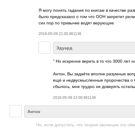
Я могу понять гадания по книгам в качестве раз
было предсказано о том что ООН запретит рели
сих пор по привычке водят верующие.
2016-05-09 21:00 #61136
Эдуард
" Но искренне верить в то что 3000 лет
Антон, Вы задаёте вполне разумные вопр
ещё и недвусмысленные пророчества о б
сбылось, мне трудно не доверять осталь
2016-05-09 22:00 #61138
Антон
Но, если допустить, что теория эволюции это обм