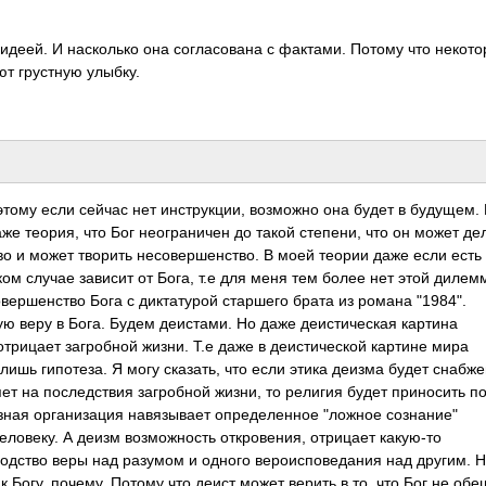
 идеей. И насколько она согласована с фактами. Потому что некот
т грустную улыбку.
этому если сейчас нет инструкции, возможно она будет в будущем.
аже теория, что Бог неограничен до такой степени, что он может де
о и может творить несовершенство. В моей теории даже если есть
ком случае зависит от Бога, т.е для меня тем более нет этой дилем
ершенство Бога с диктатурой старшего брата из романа "1984".
ую веру в Бога. Будем деистами. Но даже деистическая картина
трицает загробной жизни. Т.е даже в деистической картине мира
лишь гипотеза. Я могу сказать, что если этика деизма будет снабж
т на последствия загробной жизни, то религия будет приносить по
иозная организация навязывает определенное "ложное сознание"
ловеку. А деизм возможность откровения, отрицает какую-то
ходство веры над разумом и одного вероисповедания над другим. Н
 Богу, почему. Потому что деист может верить в то, что Бог не об