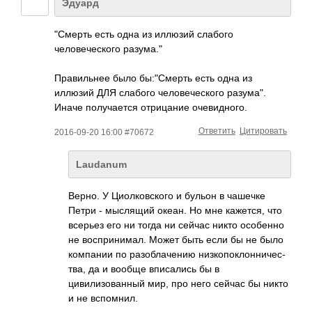
Эдуард
"Смерть есть одна из иллюзий слабого
человеческого разума."
Правильнее было бы:"Смерть есть одна из
иллюзий ДЛЯ слабого человеческого разума".
Иначе получается отрицание очевидного.
Ответить
Цитировать
2016-09-20 16:00 #70672
Laudanum
Верно. У Циолковского и бульон в чашечке
Петри - мыслящий океан. Но мне кажется, что
всерьез его ни тогда ни сейчас никто особенно
не воспринимал. Может быть если бы не было
компании по разоблачению низкопоклонничес­
тва, да и вообще вписались бы в
цивилизованный мир, про него сейчас бы никто
и не вспомнил.