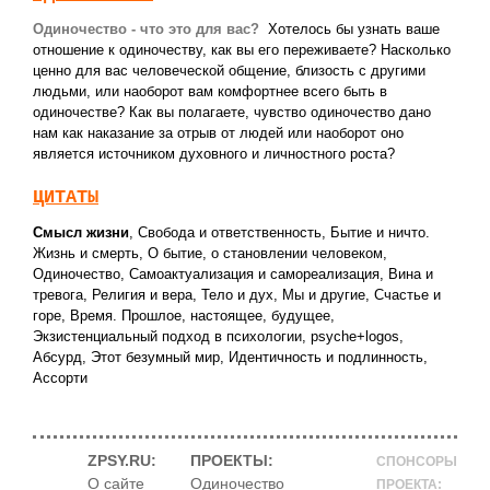
Одиночество - что это для вас?
Хотелось бы узнать ваше
отношение к одиночеству, как вы его переживаете? Насколько
ценно для вас человеческой общение, близость c другими
людьми, или наоборот вам комфортнее всего быть в
одиночестве? Как вы полагаете, чувство одиночество дано
нам как наказание за отрыв от людей или наоборот оно
является источником духовного и личностного роста?
ЦИТАТЫ
Смысл жизни
,
Свобода и ответственность
,
Бытие и ничто.
Жизнь и смерть
,
О бытие, о становлении человеком
,
Одиночество
,
Самоактуализация и самореализация
,
Вина и
тревога
,
Религия и вера
,
Тело и дух
,
Мы и другие
,
Счастье и
горе
,
Время. Прошлое, настоящее, будущее
,
Экзистенциальный подход в психологии
,
psyche+logos
,
Абсурд
,
Этот безумный мир
,
Идентичность и подлинность
,
Ассорти
ZPSY.RU:
ПРОЕКТЫ:
СПОНСОРЫ
О сайте
Одиночество
ПРОЕКТА: