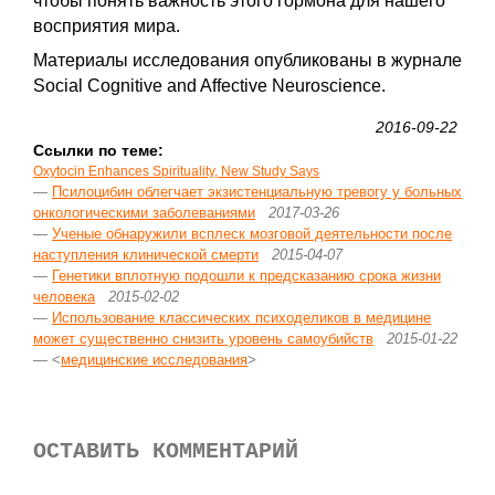
чтобы понять важность этого гормона для нашего
восприятия мира.
Материалы исследования опубликованы в журнале
Social Cognitive and Affective Neuroscience.
2016-09-22
Ссылки по теме:
Oxytocin Enhances Spirituality, New Study Says
—
Псилоцибин облегчает экзистенциальную тревогу у больных
онкологическими заболеваниями
2017-03-26
—
Ученые обнаружили всплеск мозговой деятельности после
наступления клинической смерти
2015-04-07
—
Генетики вплотную подошли к предсказанию срока жизни
человека
2015-02-02
—
Использование классических психоделиков в медицине
может существенно снизить уровень самоубийств
2015-01-22
— <
медицинские исследования
>
ОСТАВИТЬ КОММЕНТАРИЙ