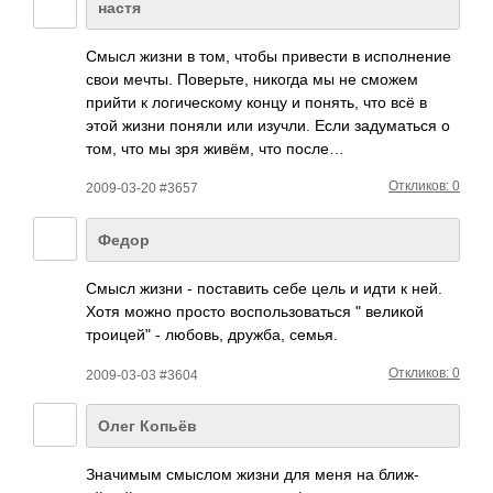
настя
Смысл жизни в том, чтобы прив­ести в испо­лнение
свои мечты. Пове­рьте, никогда мы не сможем
прийти к логи­ческ­ому концу и понять, что всё в
этой жизни поняли или изучли. Если заду­маться о
том, что мы зря живём, что после…
Откликов: 0
2009-03-20 #3657
Федор
Смысл жизни - пост­авить себе цель и идти к ней.
Хотя можно просто восп­ольз­оват­ься " великой
троицей" - любовь, дружба, семья.
Откликов: 0
2009-03-03 #3604
Олег Копьёв
Знач­имым смыслом жизни для меня на ближ­