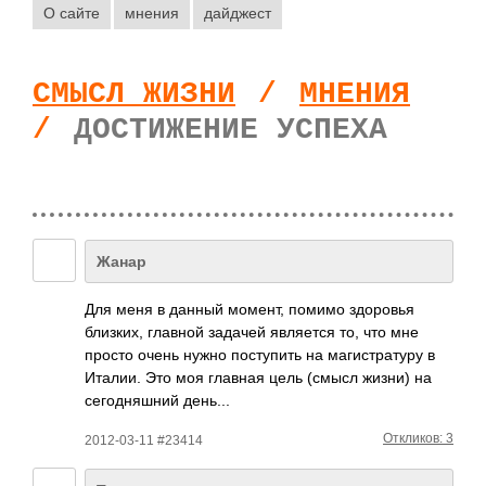
О сайте
мнения
дайджест
СМЫСЛ ЖИЗНИ
/
МНЕНИЯ
/
ДОСТИЖЕНИЕ УСПЕХА
Жанар
Для меня в данный момент, помимо здор­овья
близ­ких, главной задачей явля­ется то, что мне
просто очень нужно пост­упить на маги­стра­туру в
Италии. Это моя главная цель (смысл жизни) на
сего­дняш­ний день...
Откликов: 3
2012-03-11 #23414