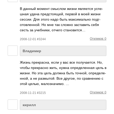
В данный момент смыслом жизни явля­ется успе­
шная удача пред­стоя­щей, первой в моей жизни
сессии. Для этого надо быть макс­имал­ьно подг­
отов­ленн­ой. Но мне так сложно заст­авить себя
сесть за учеб­ники, отчего стан­овится…
Откликов: 0
2008-12-01 #3244
Владимир
Жизнь прек­расна, если у вас все полу­чает­ся. Но,
чтобы прек­расно жить, нужна опре­деле­нная цель в
жизни. Но эта цель должна быть точной, опре­деле­
нной, а не разм­ытой. Все другое, по срав­нению с
этой целью, мало­знач­имо. …
Откликов: 0
2008-11-21 #3215
кирилл