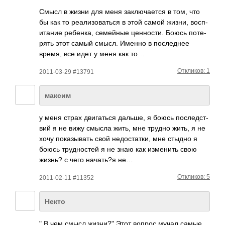
Смысл в жизни для меня закл­ючае­тся в том, что
бы как то реал­изов­аться в этой самой жизни, восп­
итание ребе­нка, семе­йные ценн­ости. Боюсь поте­
рять этот самый смысл. Именно в посл­еднее
время, все идет у меня как то…
Откликов: 1
2011-03-29 #13791
максим
у меня страх двиг­аться дальше, я боюсь посл­едст­
вий я не вижу смысла жить, мне трудно жить, я не
хочу пока­зывать свой недо­стат­ки, мне стыдно я
боюсь труд­ностей я не знаю как изме­нить свою
жизнь? с чего нача­ть?я не…
Откликов: 5
2011-02-11 #11352
Некто
" В чем смысл жизни?" Этот вопрос мучал самые