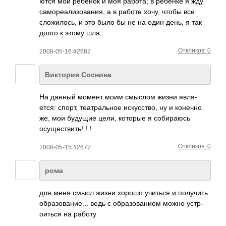
ются мой ребенок и моя работа; в ребенке я жду
само­реал­изов­ания, а в работе хочу, чтобы все
слож­илось, и это было бы не на один день, я так
долго к этому шла.
Откликов: 0
2008-05-16 #2682
Виктория Соснина
На данный момент моим смыслом жизни явля­
ется: спорт, теат­раль­ное иску­сство, ну и конечно
же, мои будущие цели, которые я соби­раюсь
осущ­еств­ить! ! !
Откликов: 0
2008-05-15 #2677
рома
для меня смысл жизни хорошо учиться и полу­чить
обра­зова­ние... ведь с обра­зова­нием можно устр­
оиться на работу