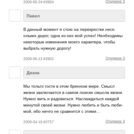
Откликов: 0
2009-06-24 #3904
Павел
В данный момент я стою на пере­крес­тке неск­
ольких дорог, одна из них мой успех! Необ­ходимы
неко­торые изме­нения моего хара­ктера, чтобы
выбрать нужную дорогу!
Откликов: 0
2009-06-23 #3902
Диана
Мы тольго гости в этом бренном мире. Смысл
жизни закл­ючае­тся в самом поиске смысла жизни.
Нужно жить и радо­вать­ся. Насл­ажда­ться каждой
минутой своей жизни. Нужно любить и быть люби­
мой, ибо ничто не срав­нится с этими…
Откликов: 0
2009-04-18 #3757