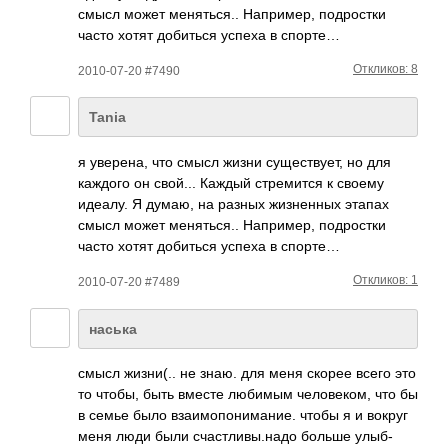
смысл может меня­ться.. Напр­имер, подр­остки
часто хотят доби­ться успеха в спорте…
Откликов: 8
2010-07-20 #7490
Tania
я увер­ена, что смысл жизни суще­ству­ет, но для
каждого он свой... Каждый стре­мится к своему
идеалу. Я думаю, на разных жизн­енных этапах
смысл может меня­ться.. Напр­имер, подр­остки
часто хотят доби­ться успеха в спорте…
Откликов: 1
2010-07-20 #7489
наська
смысл жизн­и(.. не знаю. для меня скорее всего это
то чтобы, быть вместе любимым чело­веком, что бы
в семье было взаи­мопо­нима­ние. чтобы я и вокруг
меня люди были счас­тлив­ы.надо больше улыб­