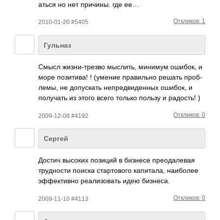
аться но нет прич­ины. где ее…
Откликов: 1
2010-01-20 #5405
Гульназ
Смысл жизн­и-тр­езво мысл­ить, минимум ошибок, и
море пози­тива! ! (умение прав­ильно решать проб­
лемы, не допу­скать непр­едви­денных ошибок, и
полу­чать из этого всего только пользу и радо­сть! )
Откликов: 0
2009-12-08 #4192
Сергей
Достич высоких позиций в бизнесе прео­дале­вая
труд­ности поиска стар­тового капи­тала, наиб­олее
эффе­ктивно реал­изов­ать идею бизн­еса.
Откликов: 0
2009-11-10 #4113