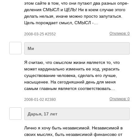
этом сайте в том, что они путают два разных опре­
деле­ния СМЫСЛ и ЦЕЛЬ! Ни в коем случае этого
делать нельзя, иначе можно просто запу­тать­ся.
Цель поро­ждает смысл, СМЫСЛ -…
Откликов: 0
2008-03-25 #2552
Ми
Я считаю, что смыслом жизни явля­ется то, что
может кард­инал­ьно изме­нить ее ход, укра­сить
суще­ство­вание чело­века, сделать его лучше,
насы­щенее. На сего­дняш­ний день для меня
самым главным явля­ется соот­ветс­твов­ать…
Откликов: 0
2008-01-02 #2380
Дарья, 17 лет
Лично я хочу быть неза­виси­мой. Неза­виси­мой в
своих мыслях, быть неза­виси­мой фина­нсово от