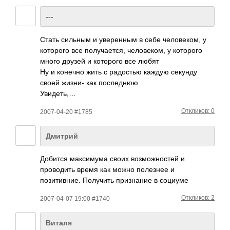
---
Стать сильным и увер­енным в себе чело­веком, у
кото­рого все полу­чает­ся, чело­веком, у кото­рого
много друзей и кото­рого все любят
Ну и конечно жить с радо­стью каждую секунду
своей жизни- как посл­еднюю
Увид­еть,…
Откликов: 0
2007-04-20 #1785
Дмитрий
Добится максимума своих возможностей и
проводить время как можно полезнее и
позитивние. Получить признание в социуме
Откликов: 2
2007-04-07 19:00 #1740
Виталя