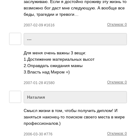
засл­ужив­аю. Если я дост­ойно проживу эту жизнь то
возм­ожно бог даст мне след­ующую. А вообще все
беды, траг­едии и тревоги…
Откликов: 0
2007-02-09 #1616
---
Для меня очень важны 3 вещи:
1.До­стиж­ение мате­риал­ьных высот
2.Оп­равд­ать ожид­ания мамы
3.Вл­асть над Миром =)
Откликов: 0
2007-01-28 #1580
Наталия
Cмысл жизни в том, чтобы полу­чить диплом! И
заня­ться нако­нец-то поиском своего места в мире
проф­есси­онал­ов.)
Откликов: 0
2006-03-30 #776