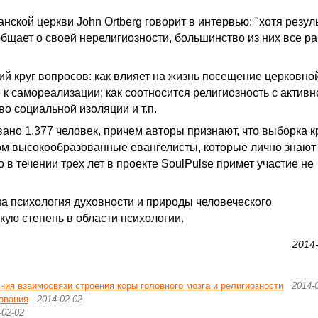
нской церкви John Ortberg говорит в интервью: "хотя резул
общает о своей нерелигиозности, большинство из них все р
й круг вопросов: как влияет на жизнь посещение церковно
к самореализации; как соотносится религиозность с актив
во социальной изоляции и т.п.
вано 1,377 человек, причем авторы признают, что выборка 
ом высокообразованные евангелисты, которые лично знают
 в течении трех лет в проекте SoulPulse примет участие не
на психология духовности и природы человеческого
кую степень в области психологии.
2014
ия взаимосвязи строения коры головного мозга и религиозности
2014-
ования
2014-02-02
-02-02