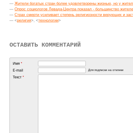
—
Жители богатых стран более удовлетворены жизнью, но у жите
—
Опрос социологов Левада-Центра показал - большинство жителе
—
Страх смерти усиливает степень религиозности верующих и зас
— <
религия
>, <
технологии
>
ОСТАВИТЬ КОММЕНТАРИЙ
Имя
*
E-mail
Для подписки на отклики
Текст
*