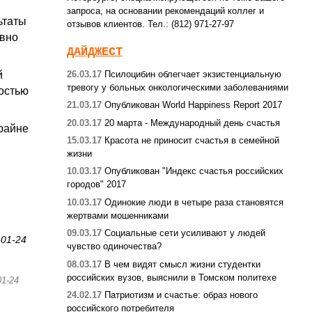
запроса, на основании рекомендаций коллег и
ьтаты
отзывов клиентов. Тел.: (812) 971-27-97
авно
ДАЙДЖЕСТ
й
26.03.17
Псилоцибин облегчает экзистенциальную
тревогу у больных онкологическими заболеваниями
ностью
21.03.17
Опубликован World Happiness Report 2017
20.03.17
20 марта - Международный день счастья
крайне
15.03.17
Красота не приносит счастья в семейной
жизни
10.03.17
Опубликован "Индекс счастья российских
городов" 2017
10.03.17
Одинокие люди в четыре раза становятся
жертвами мошенниками
09.03.17
Социальные сети усиливают у людей
-01-24
чувство одиночества?
08.03.17
В чем видят смысл жизни студентки
российских вузов, выяснили в Томском политехе
01-24
24.02.17
Патриотизм и счастье: образ нового
российского потребителя