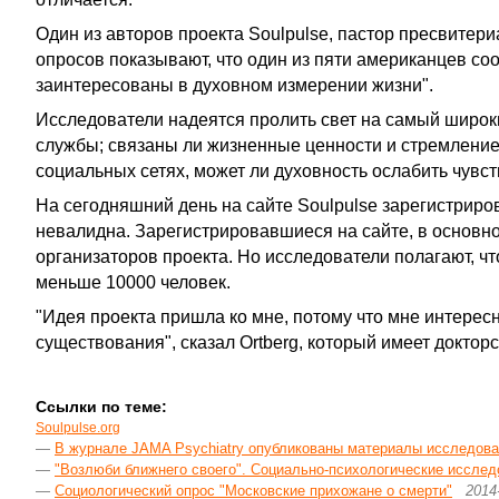
Один из авторов проекта Soulpulse, пастор пресвитериа
опросов показывают, что один из пяти американцев со
заинтересованы в духовном измерении жизни".
Исследователи надеятся пролить свет на самый широки
службы; связаны ли жизненные ценности и стремление 
социальных сетях, может ли духовность ослабить чувст
На сегодняшний день на сайте Soulpulse зарегистриро
невалидна. Зарегистрировавшиеся на сайте, в основн
организаторов проекта. Но исследователи полагают, что
меньше 10000 человек.
"Идея проекта пришла ко мне, потому что мне интерес
существования", сказал Ortberg, который имеет докторс
Ссылки по теме:
Soulpulse.org
—
В журнале JAMA Psychiatry опубликованы материалы исследован
—
"Возлюби ближнего своего". Социально-психологические исслед
—
Социологический опрос "Московские прихожане о смерти"
2014