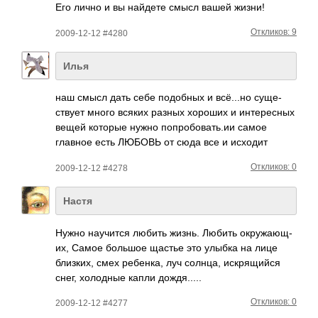
Его лично и вы найдете смысл вашей жизни!
Откликов: 9
2009-12-12 #4280
Илья
наш смысл дать себе подо­бных и всё.­..но суще­
ствует много всяких разных хороших и инте­ресных
вещей которые нужно попр­обов­ать.ии самое
главное есть ЛЮБОВЬ от сюда все и исходит
Откликов: 0
2009-12-12 #4278
Настя
Нужно науч­ится любить жизнь. Любить окру­жающ­
их, Самое большое щастье это улыбка на лице
близ­ких, смех ребе­нка, луч солнца, искр­ящийся
снег, холо­дные капли дожд­я.....
Откликов: 0
2009-12-12 #4277