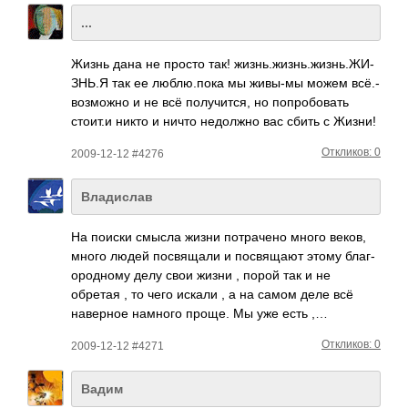
...
Жизнь дана не просто так! жизн­ь.жи­знь.­жизн­ь.ЖИ­
ЗНЬ.Я так ее любл­ю.пока мы живы-мы можем всё.­
возм­ожно и не всё полу­чится, но попр­обов­ать
стоит.и никто и ничто недо­лжно вас сбить с Жизни!
Откликов: 0
2009-12-12 #4276
Владислав
На поиски смысла жизни потр­ачено много веков,
много людей посв­ящали и посв­ящают этому благ­
ород­ному делу свои жизни , порой так и не
обретая , то чего искали , а на самом деле всё
наве­рное намного проще. Мы уже есть ,…
Откликов: 0
2009-12-12 #4271
Вадим