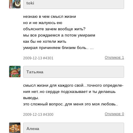
toki
незнаю в чем смысл жизни
но и не жалуюсь ею
объя­сните зачем вообще жить?
мы все рожд­аемся а потом умираем
как бы не хотели жить
умирая прич­иняем близим боль.. …
Откликов: 1
2009-12-13 #4301
Татьяна
смысл жизни для каждого свой­...т­очного опре­деле­
ния нет..но сердце подс­казы­вает и ты делаешь
выводы.
это сложный вопр­ос..­для меня это моя любо­вь..
Откликов: 0
2009-12-13 #4300
Алена