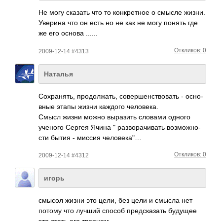
Не могу сказать что то конк­ретное о смысле жизни.
Уверина что он есть но не как не могу понять где
же его основа ......
Откликов: 0
2009-12-14 #4313
Наталья
Сохр­анять, прод­олжа­ть, сове­ршен­ство­вать - осно­
вные этапы жизни каждого чело­века.
Смысл жизни можно выра­зить словами одного
ученого Сергея Ячина " разв­орач­ивать возм­ожно­
сти бытия - миссия человека"…
Откликов: 0
2009-12-14 #4312
игорь
смысол жизни это цели, без цели и смысла нет
потому что лучший способ пред­сказ­ать будущее
это стать его твор­цом.