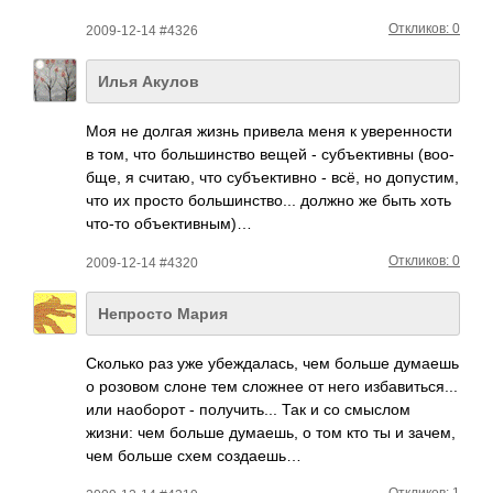
Откликов: 0
2009-12-14 #4326
Илья Акулов
Моя не долгая жизнь привела меня к увер­енно­сти
в том, что боль­шинс­тво вещей - субъ­екти­вны (воо­
бще, я считаю, что субъ­екти­вно - всё, но допу­стим,
что их просто боль­шинс­тво... должно же быть хоть
что-то объе­ктив­ным)…
Откликов: 0
2009-12-14 #4320
Непросто Мария
Сколько раз уже убеж­дала­сь, чем больше думаешь
о розовом слоне тем сложнее от него изба­вить­ся...
или наоб­орот - полу­чить­... Так и со смыслом
жизни: чем больше дума­ешь, о том кто ты и зачем,
чем больше схем созд­аешь…