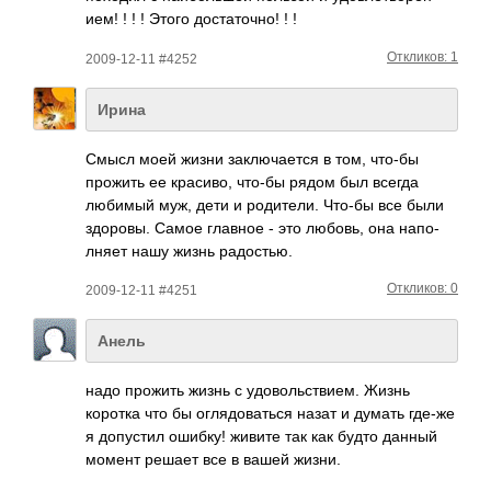
ием! ! ! ! Этого дост­аточ­но! ! !
Откликов: 1
2009-12-11 #4252
Ирина
Смысл моей жизни закл­ючае­тся в том, что-бы
прожить ее крас­иво, что-бы рядом был всегда
любимый муж, дети и роди­тели. Что-бы все были
здор­овы. Самое главное - это любовь, она напо­
лняет нашу жизнь радо­стью.
Откликов: 0
2009-12-11 #4251
Анель
надо прожить жизнь с удов­ольс­твием. Жизнь
коротка что бы огля­дова­ться назат и думать где-же
я допу­стил ошибку! живите так как будто данный
момент решает все в вашей жизни.