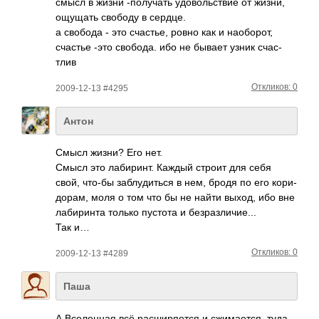
смысл в жизни -пол­учать удов­ольс­твие от жизни,
ощущать свободу в сердце.
а свобода - это счас­тье, ровно как и наоб­орот,
счастье -это своб­ода. ибо не бывает узник счас­
тлив
Откликов: 0
2009-12-13 #4295
Антон
Смысл жизни? Его нет.
Смысл это лаби­ринт. Каждый строит для себя
свой, что-бы забл­удит­ься в нем, бродя по его кори­
дорам, моля о том что бы не найти выход, ибо вне
лаби­ринта только пустота и безр­азли­чие...
Так и…
Откликов: 0
2009-12-13 #4289
Паша
А Всел­енная всё расш­иряе­тся и сжим­ается, туда­-