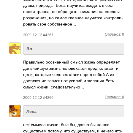
душы, прир­оды, Бога. науч­итса входить в сост­
ояния транса, не обра­щать вним­ания на ефекты
розр­ажен­ия, но самое главное науч­итса конт­роли­
ровать свое собс­твен­ное…
Откликов: 0
2009-12-12 #4267
Эл
Прав­ильно осоз­нанный смысл жизнь опре­деляет
даль­нейшую жизнь чело­века­..он пред­пола­гает и
цели, которые человек ставит пред собой.А их
дост­ижение зависит от усилий и жела­ния.­Есть
смысл жизни, след­оват­ельно…
Откликов: 0
2009-12-12 #4266
Лена
нет смысла жизни, был бы, давно бы нашли
суще­ствуем потому, что суще­ству­ем, и нечего что-