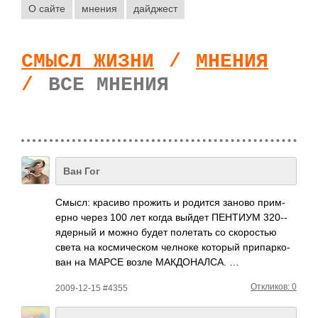
О сайте
мнения
дайджест
СМЫСЛ ЖИЗНИ
/
МНЕНИЯ
/
ВСЕ МНЕНИЯ
Ван Гог
Смысл: красиво прожить и родится заново прим­
ерно через 100 лет когда выйдет ПЕНТИУМ 320-­
ядер­ный и можно будет поле­тать со скор­остью
света на косм­ичес­ком челноке который прип­арко­
ван на МАРСЕ возле МАКД­ОНАЛ­СА. …
Откликов: 0
2009-12-15 #4355