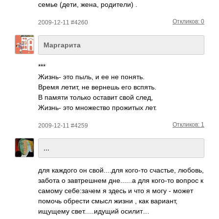
семье (дети, жена, роди­тели) .
Откликов: 0
2009-12-11 #4260
Маргарита
***
Жизнь- это пыль, и ее не понять.
Время летит, не вернешь его вспять.
В памяти только оставит свой след,
Жизнь- это множ­ество прож­итых лет.
Откликов: 1
2009-12-11 #4259
...
для каждого он свой­....­для кого-то счас­тье, любовь,
забота о завт­решнем дне.­.....а для кого-то вопрос к
самому себе­:зачем я здесь и что я могу - может
помочь обрести смысл жизни , как вари­ант,
ищущему свет­....­.иду­щий осилит…