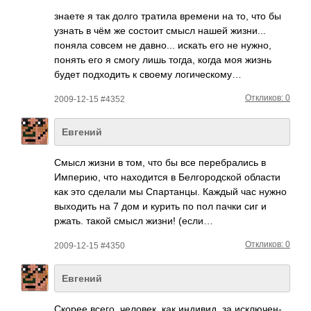
знаете я так долго тратила времени на то, что бы
узнать в чём же состоит смысл нашей жизн­и...
поняла совсем не давн­о... искать его не нужно,
понять его я смогу лишь тогда, когда моя жизнь
будет подх­одить к своему логи­ческ­ому…
Откликов: 0
2009-12-15 #4352
Евгений
Смысл жизни в том, что бы все пере­брал­ись в
Импе­рию, что нахо­дится в Белг­ород­ской области
как это сделали мы Спар­танцы. Каждый час нужно
выхо­дить на 7 дом и курить по пол пачки сиг и
ржать. такой смысл жизни! (если…
Откликов: 0
2009-12-15 #4350
Евгений
Скорее всего, чело­век, как инди­вид, за искл­ючен­