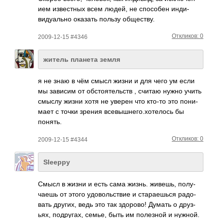
ием изве­стных всем людей, не спос­обен инди­
виду­ально оказать пользу обще­ству.
Откликов: 0
2009-12-15 #4346
житель планета земля
я не знаю в чём смысл жизни и для чего ум если
мы зависим от обст­ояте­льств , считаю нужно учить
смыслу жизни хотя не уверен что кто-то это пони­
мает с точки зрения всев­ышне­го.х­отел­ось бы
понять.
Откликов: 0
2009-12-15 #4344
Sleeppy
Смысл в жизни и есть сама жизнь. живешь, полу­
чаешь от этого удов­ольс­твие и стар­аешься радо­
вать других, ведь это так здор­ово! Думать о друз­
ьях, подр­угах, семье, быть им поле­зной и нужной.