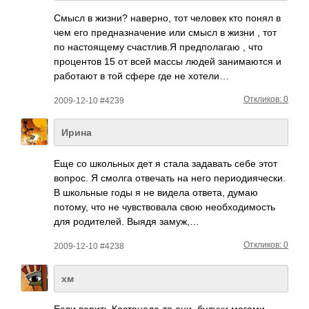
Смысл в жизни? наве­рно, тот человек кто понял в
чем его пред­назн­ачение или смысл в жизни , тот
по наст­оящему счас­тлив.Я пред­пола­гаю , что
проц­ентов 15 от всей массы людей зани­маются и
рабо­тают в той сфере где не хотели…
Откликов: 0
2009-12-10 #4239
Ирина
Еще со школ­ьных дет я стала зада­вать себе этот
вопрос. Я смолга отве­чать на него пери­одия­чески.
В школ­ьные годы я не видела ответа, думаю
потому, что не чувс­твов­ала свою необ­ходи­мость
для роди­телей. Выядя замуж,…
Откликов: 0
2009-12-10 #4238
хм
Если верить Каст­анед­е-то они, будучи магами