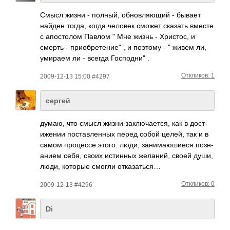
Cмысл жизни - полный, обновляющий - бывает
найден тогда, когда человек сможет сказать вместе
с апостолом Павлом " Мне жизнь - Христос, и
смерть - приобретение" , и поэтому - " живем ли,
умираем ли - всегда Господни" .
Откликов: 1
2009-12-13 15:00 #4297
сергей
думаю, что смысл жизни закл­ючае­тся, как в дост­
ижении пост­авле­нных перед собой целей, так и в
самом проц­ессе этого. люди, зани­маюш­иеся позн­
анием себя, своих исти­нных жела­ний, своей души,
люди, которые смогли отка­заться…
Откликов: 0
2009-12-13 #4296
Di