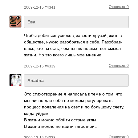
Откликов: 0
2009-12-15 #4341
Ева
Чтобы доби­ться успе­хов, завести друзей, жить в
обще­стве, нужно разо­брат­ься в себе. Разо­брав­
шись, кто ты есть, чем ты явля­ешьс­я-вот смысл
жизни. Но это всего лишь мое мнение.
Откликов: 0
2009-12-15 #4339
Ariadna
Это стих­отво­рение я напи­сала к теме о том, что
мы лично для себя не можем регу­лиро­вать
процесс появ­ления на свет и по боль­шому счету,
когда уйдем:
В жизни можно обойти острые углы
В жизни можно не найти тяго­стной…
Откликов: 0
2009-12-15 #4338