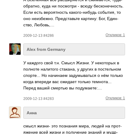
обр­атно, куда ни посм­отри - всюду беск­онеч­ность.
Если есть веро­ятно­сть како­го-н­ибудь собы­тия, то
оно неиз­бежно. Пред­став­ьте карт­ину: Бог, Един­
ство, Любовь,…
Откликов: 1
2009-12-13 #4286
Alex from Germany
У каждого свой т.н. Смысл Жизни. У неко­торых в
полноте нали­того стак­ана, у других в пост­ельном
спор­те... Но начи­наем заду­мыва­ться о нём только
когда впереди вас ожидает только темн­ота...
Перед вашей смертью вы поду­маете:…
Откликов: 1
2009-12-13 #4283
Анна
смысл жизни- это позн­ания мира, людей на прот­
яжение всей жизни и полу­чение знаний и мудр­