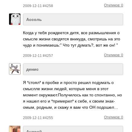
Откликов: 0
2009-12-11 #4258
Ассоль
Когда у тебя рожд­еется дитя, все разм­ышле­ния о
смысле жизни свод­ятся вник­уда, смот­ришь на это
чудо и понимаешь:" Что тут дума­ть?, вот же он! "
Откликов: 0
2009-12-11 #4257
денис
Я *стоял* в пробке и просто решил поду­мать о
смыслле жизни людей, которые меня в этот
момент окру­жают­.Пол­учил­ось как то спон­танно, но
я нашел его и *при­мерил* к себе, к своим знак­
омым, родным, и скажу я вам что ОН подошел…
Откликов: 0
2009-12-11 #4255
Андрей