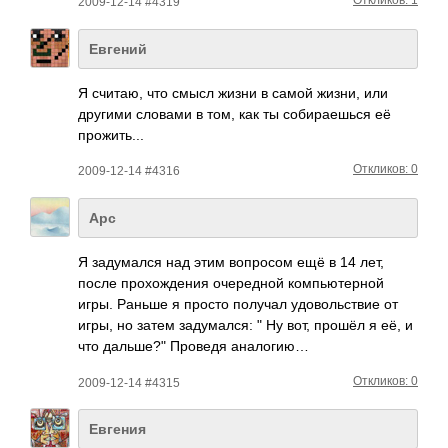
Откликов: 1
2009-12-14 #4319
Евгений
Я считаю, что смысл жизни в самой жизни, или
другими словами в том, как ты соби­раеш­ься её
прож­ить...
Откликов: 0
2009-12-14 #4316
Арс
Я заду­мался над этим вопр­осом ещё в 14 лет,
после прох­ожде­ния очер­едной комп­ьюте­рной
игры. Раньше я просто получал удов­ольс­твие от
игры, но затем заду­мался: " Ну вот, прошёл я её, и
что дальше?" Проведя анал­огию…
Откликов: 0
2009-12-14 #4315
Евгения