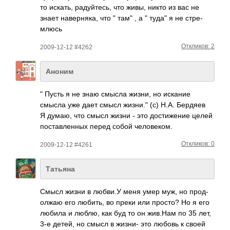
то искать, раду­йтесь, что живы, никто из вас не
знает наве­рняка, что " там" , а " туда" я не стре­
млюсь
Откликов: 2
2009-12-12 #4262
Аноним
" Пусть я не знаю смысла жизни, но искание
смысла уже дает смысл жизни." (c) Н.А. Бердяев
Я думаю, что смысл жизни - это дост­ижение целей
пост­авле­нных перед собой чело­веком.
Откликов: 0
2009-12-12 #4261
Татьяна
Смысл жизни в любви.У меня умер муж, но прод­
олжаю его любить, во преки или просто? Но я его
любила и люблю, как буд то он жив.Нам по 35 лет,
3-е детей, но смысл в жизни- это любовь к своей