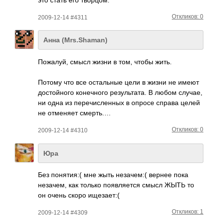
Откликов: 0
2009-12-14 #4311
Анна (Mrs.Shaman)
Пожа­луй, смысл жизни в том, чтобы жить.
Потому что все оста­льные цели в жизни не имеют
дост­ойного коне­чного резу­льта­та. В любом случае,
ни одна из пере­числ­енных в опросе справа целей
не отме­няет смерть.…
Откликов: 0
2009-12-14 #4310
Юра
Без поня­тия:( мне жыть неза­чем:( вернее пока
неза­чем, как только появ­ляется смысл ЖЫТЬ то
он очень скоро ищез­ает:(
Откликов: 1
2009-12-14 #4309