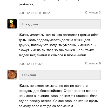
разбитая,…
Откликов: 3
2009-12-15 00:00 #4329
Ксандрий
Жизнь имеет смысл та, что позв­оляет целью обла­
дать. Цель подр­азум­евать должна жизнь для
других, потому что когда ты умрешь, именно они
скажут, имела ли твоя жизнь смысл. Если таких
людей нет, значит и смысла в твоей жизни…
Откликов: 0
2009-12-14 #4328
василий
Жизнь не имеет смысла, но это не явля­ется
поводом для бесп­окой­ства. Ответ на этот вопрос
не имеет знач­ения, главное кем ты станешь благ­
одаря поиску ответа. Самое главное это не врать
самому себе и тогда со врем­енем…