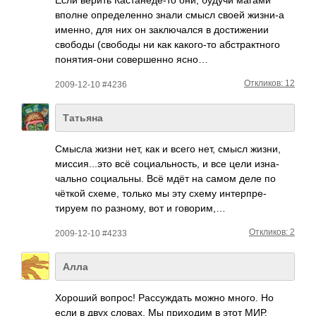
вполне опре­деле­нно знали смысл своей жизни-а
именно, для них он закл­ючался в дост­ижении
свободы (сво­боды ни как како­го-то абст­ракт­ного
поня­тия-­они сове­ршенно ясно…
Откликов: 12
2009-12-10 #4236
Татьяна
Смысла жизни нет, как и всего нет, смысл жизни,
мисс­ия..­.это всё соци­альн­ость, и все цели изна­
чально соци­альны. Всё мдёт на самом деле по
чёткой схеме, только мы эту схему инте­рпре­
тируем по разн­ому, вот и гово­рим,…
Откликов: 2
2009-12-10 #4233
Алла
Хороший вопрос! Расс­уждать можно много. Но
если в двух словах. Мы прих­одим в этот МИР,