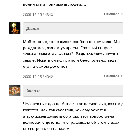
пони­мать и прин­имать людей,…
Откликов: 3
2009-12-15 #4343
Дарья
Моё мнение, что в жизни вообще нет смысла. Мы
рожд­аемся, живем умир­аем. Главный вопрос
зхачем, зачем мы живем?! Ведь все зако­нчится в
земле. Искать смысл глупо и бенс­поле­зно, ведь
его на самом деле нет.
Откликов: 0
2009-12-15 #4342
Акерке
Человек никогда не бывает так несч­астл­ив, как ему
каже­тся, или так счас­тлив, как ему хоче­тся.
я всю жизнь думала об этом, этот вопрос меня
волн­овал с детс­тва. я спра­шивала об этом у всех ,
кто встр­ечался на моем…