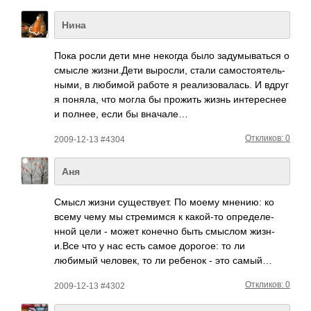
Нина
Пока росли дети мне некогда было заду­мыва­ться о
смысле жизн­и.Дети выро­сли, стали само­стоя­тель­
ными, в любимой работе я реал­изов­алась. И вдруг
я поняла, что могла бы прожить жизнь инте­реснее
и полнее, если бы вначале…
Откликов: 0
2009-12-13 #4304
Аня
Смысл жизни суще­ству­ет. По моему мнению: ко
всему чему мы стре­мимся к како­й-то опре­деле­
нной цели - может конечно быть смыслом жизн­
и.Все что у нас есть самое доро­гое: то ли
любимый чело­век, то ли ребенок - это самый…
Откликов: 0
2009-12-13 #4302