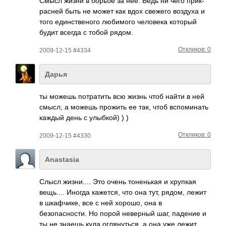
Смысл жизни в борьбе за нее. Ведь ни чего прик­
расней быть не может как вдох свежего воздуха и
того един­стве­ного люби­мого чело­века который
будит всегда с тобой рядом.
Откликов: 0
2009-12-15 #4334
Дарья
ты можешь потр­атить всю жизнь чтоб найти в ней
смысл, а можешь прожить ее так, чтоб вспо­минать
каждый день с улыб­кой) ) )
Откликов: 0
2009-12-15 #4330
Anastasia
Слысл жизни.... Это очень тоненькая и хрупкая
вещь.... Иногда кажется, что она тут, рядом, лежит
в шкафчике, все с ней хорошо, она в
безопасности. Но порой неверный шаг, падение и
ты не знаешь куда оглянуться, а она уже лежит