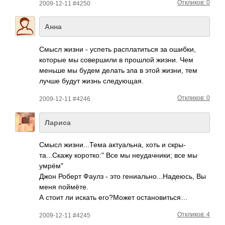
Откликов: 0
2009-12-11 #4250
Анна
Смысл жизни - успеть расп­лати­ться за ошибки,
которые мы сове­ршили в прошлой жизни. Чем
меньше мы будем делать зла в этой жизни, тем
лучше будут жизнь след­ующая.
Откликов: 0
2009-12-11 #4246
Лариса
Смысл жизн­и...­Тема акту­альна, хоть и скры­
та..­.Скажу коротко:" Все мы неуд­ачни­ки; все мы
умрём"
Джон Роберт Фаулз - это гени­альн­о...­Наде­юсь, Вы
меня пойм­ёте.
А стоит ли искать его?­Может оста­нови­ться…
Откликов: 4
2009-12-11 #4245