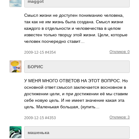
maggot
Смысл жизни не дост­упен пони­манию чело­века,
так как не им жизнь была созд­ана. Смысл жизни
каждого в отде­льно­сти и чело­вече­ства в целом
изве­стен только творцу этой жизни. Цели, которые
человек пооч­ередно ставит…
Откликов: 0
2009-12-15 #4354
БОРИС
У МЕНЯ МНОГО ОТВЕТОВ НА ЭТОТ ВОПРОС. Но
осно­вной отве­т:см­ысол закл­ючае­тся восн­овном в
дост­ижении цели, и при дост­ижении её мы ставим
себе новую цель. И не имеет знач­ение какая эта
цель. Мале­нькая боль­шая, (купить…
Откликов: 3
2009-12-15 #4353
машенька