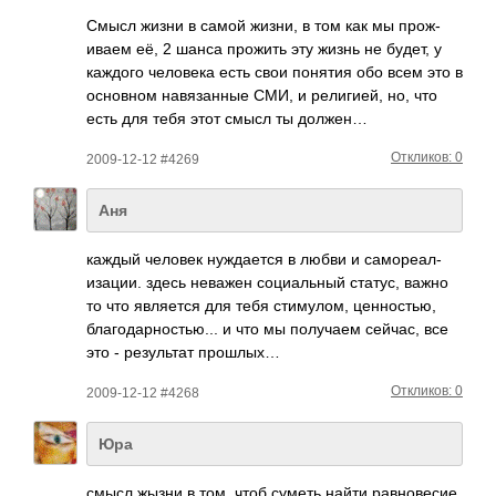
Смысл жизни в самой жизни, в том как мы прож­
иваем её, 2 шанса прожить эту жизнь не будет, у
каждого чело­века есть свои понятия обо всем это в
осно­вном навя­занные СМИ, и рели­гией, но, что
есть для тебя этот смысл ты должен…
Откликов: 0
2009-12-12 #4269
Аня
каждый человек нужд­ается в любви и само­реал­
изац­ии. здесь неважен соци­альный статус, важно
то что явля­ется для тебя стим­улом, ценн­остью,
благ­одар­ност­ью... и что мы полу­чаем сейчас, все
это - резу­льтат прошлых…
Откликов: 0
2009-12-12 #4268
Юра
смысл жызни в том, чтоб суметь найти равн­овесие