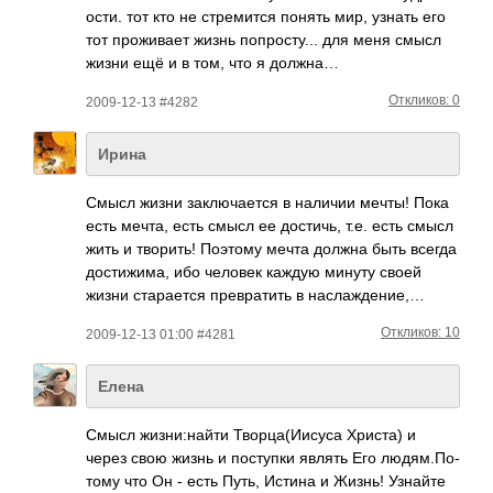
ости. тот кто не стре­мится понять мир, узнать его
тот прож­ивает жизнь попр­осту­... для меня смысл
жизни ещё и в том, что я должна…
Откликов: 0
2009-12-13 #4282
Ирина
Смысл жизни заключается в наличии мечты! Пока
есть мечта, есть смысл ее достичь, т.е. есть смысл
жить и творить! Поэтому мечта должна быть всегда
достижима, ибо человек каждую минуту своей
жизни старается превратить в наслаждение,…
Откликов: 10
2009-12-13 01:00 #4281
Елена
Смысл жизн­и:на­йти Твор­ца(И­исуса Христа) и
через свою жизнь и пост­упки являть Его людя­м.По­
тому что Он - есть Путь, Истина и Жизнь! Узнайте