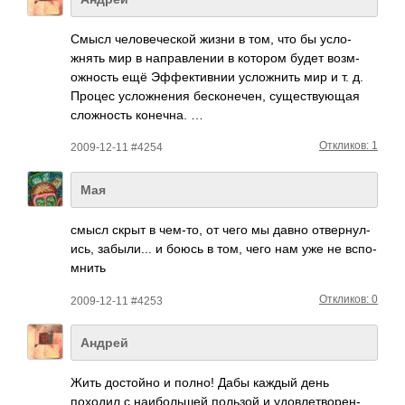
Смысл чело­вече­ской жизни в том, что бы усло­
жнять мир в напр­авле­нии в котором будет возм­
ожно­сть ещё Эффе­ктив­нии усло­жнить мир и т. д.
Процес усло­жнения беск­онеч­ен, суще­ству­ющая
слож­ность коне­чна. …
Откликов: 1
2009-12-11 #4254
Мая
смысл скрыт в чем-то, от чего мы давно отве­рнул­
ись, забы­ли... и боюсь в том, чего нам уже не вспо­
мнить
Откликов: 0
2009-12-11 #4253
Андрей
Жить дост­ойно и полно! Дабы каждый день
походил с наиб­ольшей пользой и удов­летв­орен­