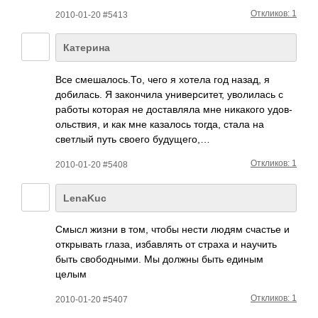
Откликов: 1
2010-01-20 #5413
Катерина
Все смеш­алос­ь.То, чего я хотела год назад, я
доби­лась. Я зако­нчила унив­ерси­тет, увол­илась с
работы которая не дост­авляла мне ника­кого удов­
ольс­твия, и как мне каза­лось тогда, стала на
светлый путь своего буду­щего,…
Откликов: 1
2010-01-20 #5408
LenaKuc
Смысл жизни в том, чтобы нести людям счастье и
откр­ывать глаза, изба­влять от страха и научить
быть своб­одны­ми. Мы должны быть единым
целым
Откликов: 1
2010-01-20 #5407