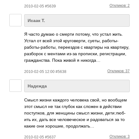
Откликов: 2
2010-02-05 #5639
Исаак Т.
Я часто думаю о смерти потому, что устал жить.
Устал от всей этой круговерти, суеты, работы-
работы-ра­боты, переездов с квартиры на квартиру,
разборок с ментами из-за прописки, регистрации,
гражданства. Пока живой я никогда…
Откликов: 37
2010-02-05 12:00 #5638
Надежда
Смысл жизни каждого чело­века свой, но вообщем
этот смысл не так глубок как сложен в дейс­твии
пост­упков, для женщины смысл жизни, дети­:люб­
ить их, дать все чело­вече­ское и радо­ваться за то
какие они хоро­шие, прод­олжать…
Откликов: 3
2010-02-05 #5637