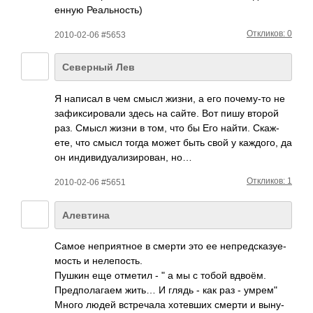
енную Реал­ьнос­ть)
Откликов: 0
2010-02-06 #5653
Северный Лев
Я написал в чем смысл жизни, а его поче­му-то не
зафи­ксир­овали здесь на сайте. Вот пишу второй
раз. Смысл жизни в том, что бы Его найти. Скаж­
ете, что смысл тогда может быть свой у кажд­ого, да
он инди­виду­ализ­иров­ан, но…
Откликов: 1
2010-02-06 #5651
Алевтина
Самое непр­иятное в смерти это ее непр­едск­азуе­
мость и неле­пость.
Пушкин еще отметил - " а мы с тобой вдвоём.
Пред­пола­гаем жить… И глядь - как раз - умрем"
Много людей встр­ечала хоте­вших смерти и выну­