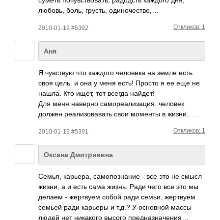
любовь, боль, грусть, один­очес­тво,…
Откликов: 1
2010-01-19 #5392
Аня
Я чувс­твую что каждого чело­века на земле есть
своя цель. и она у меня есть! Просто я ее еще не
нашла. Кто ищет, тот всегда найдет!
Для меня наверно само­реал­изац­ия..­чело­век
должен реал­изов­авать свои моменты в жизни.. …
Откликов: 1
2010-01-19 #5391
Оксана Дмитриевна
Семья, карь­ера, само­позн­ание - все это не смысл
жизни, а и есть сама жизнь. Ради чего все это мы
делаем - жерт­вуем собой ради семьи, жерт­вуем
семьей ради карьеры и т.д.? У осно­вной массы
людей нет ника­кого высого пред­назн­ачения…