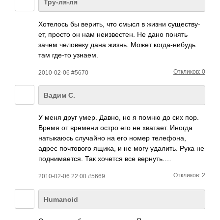
Тру-ля-ля
Хоте­лось бы верить, что смысл в жизни суще­ству­
ет, просто он нам неиз­вест­ен. Не дано понять
зачем чело­веку дана жизнь. Может когд­а-ни­будь
там где-то узнаем.
Откликов: 0
2010-02-06 #5670
Вадим С.
У меня друг умер. Давно, но я помню до сих пор.
Время от времени остро его не хватает. Иногда
натыкаюсь случайно на его номер телефона,
адрес почтового ящика, и не могу удалить. Рука не
поднимается. Так хочется все вернуть.…
Откликов: 2
2010-02-06 22:00 #5669
Humanoid