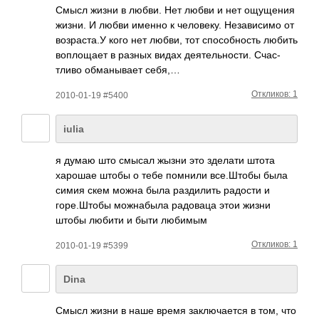
Смысл жизни в любви. Нет любви и нет ощущ­ения
жизни. И любви именно к чело­веку. Неза­висимо от
возр­аста.У кого нет любви, тот спос­обно­сть любить
вопл­ощает в разных видах деят­ельн­ости. Счас­
тливо обма­нывает себя,…
Откликов: 1
2010-01-19 #5400
iulia
я думаю што смысал жызни это зделати штота
харошае штобы о тебе помнили все.­Штобы была
симия скем можна была разд­илить радости и
горе­.Штобы можн­абыла радо­ваца этои жизни
штобы любити и быти любимым
Откликов: 1
2010-01-19 #5399
Dina
Смысл жизни в наше время закл­ючае­тся в том, что