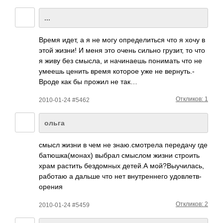
...
Время идет, а я не могу опре­дели­ться что я хочу в
этой жизни! И меня это очень сильно грузит, то что
я живу без смысла, и начи­наешь пони­мать что не
умеешь ценить время которое уже не верн­уть.­
Вроде как бы прожил не так…
Откликов: 1
2010-01-24 #5462
ольга
смысл жизни в чем не знаю­.смо­трела пере­дачу где
батю­шка(­монах) выбрал смыслом жизни строить
храм растить безд­омных детей.А мой?­Выуч­илась,
работаю а дальше что нет внут­ренн­его удов­летв­
орения
Откликов: 2
2010-01-24 #5459