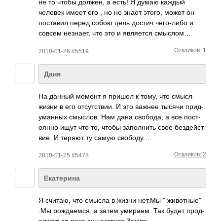
не то чтобы должен, а есть! Я думаю каждый
человек имеет его , но не знает этого, может он
пост­авил перед собою цель достич чего­-либо и
совсем незн­ает, что это и явля­ется смыслом…
Откликов: 1
2010-01-26 #5519
Даня
На данный момент я пришел к тому, что смысл
жизни в его отсу­тств­ии. И это важнее тысячи прид­
уман­ных смыс­лов. Нам дана своб­ода, а все пост­
оянно ищут что то, чтобы запо­лнить свое безд­ейст­
вие. И теряют ту самую своб­оду.…
Откликов: 2
2010-01-25 #5478
Екатерина
Я считаю, что смысла в жизни нет.Мы " животные"
.Мы рожд­аемся, а затем умир­аем. Так будет прод­
олжа­ться пока суще­ствует Земля.