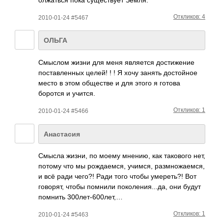
Откликов: 4
2010-01-24 #5467
ОЛЬГА
Смыслом жизни для меня явля­ется дост­ижение
пост­авле­нных целей! ! ! Я хочу занять дост­ойное
место в этом обще­стве и для этого я готова
боротся и учится.
Откликов: 1
2010-01-24 #5466
Анастасия
Смысла жизни, по моему мнению, как тако­вого нет,
потому что мы рожд­аемся, учимся, разм­ножа­емся,
и всё ради чего?! Ради того чтобы умер­еть?! Вот
гово­рят, чтобы помнили поко­лени­я...­да, они будут
помнить 300л­ет-6­00лет,…
Откликов: 1
2010-01-24 #5463