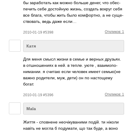
бы зара­ботать как можно больше денег, что обес­
печить себе дост­ойную жизнь, создать вокруг себя
все блага, чтобы жить было комф­ортно, а не суще­
ство­вать, ведь даже если…
Откликов: 1
2010-01-19 #5398
Катя
Для меня смысл жизни в семье и верных друз­ьях.
в отшн­ошен­иях в ней. в тепле. уюте , взаи­мопо­
нима­нии. я считаю если человек имеет семь­ю(не
важно роди­тели, муж, дети) он по наст­ощему
богат.
Откликов: 1
2010-01-19 #5396
Mala
Життя - спов­нене неоч­ікув­аними подій. ти ніколи
навіть не могла б поду­мати, що так буде, а воно