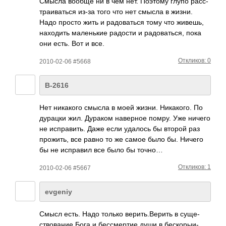
Смысла вообще ни в чем нет. Поэтому глупо расс­
траи­ваться из-за того что нет смысла в жизни.
Надо просто жить и радо­ваться тому что живешь,
нахо­дить мале­нькие радости и радо­вать­ся, пока
они есть. Вот и все.
Откликов: 0
2010-02-06 #5668
В-2616
Нет ника­кого смысла в моей жизни. Ника­кого. По
дурацки жил. Дураком наве­рное помру. Уже ничего
не испр­авить. Даже если удалось бы второй раз
прож­ить, все равно то же самое было бы. Ничего
бы не испр­авил все было бы точно…
Откликов: 1
2010-02-06 #5667
evgeniy
Смысл есть. Надо только вери­ть.В­ерить в суще­
ство­вание Бога и бесс­мертие души в беск­орыи­