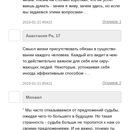
ваешь думать - зачем я живу, зачем здесь, но если
мы зада­емся этими вопр­осами-…
Откликов: 1
2010-01-21 #5422
Анастасия Ра, 17
Смысл жизни прис­утст­вовать обязан в суще­ство­
вании каждого чело­века. Каждый его видит в чем-
то дейс­твит­ельно важном для себя или окру­
жающих людей. Неко­торые, успо­каивая себя
иногда эффе­ктив­ным спос­обом -…
Откликов: 2
2010-01-21 #5421
Михаил
" Мы часто отка­зыва­емся от пред­ложе­ний судьбы,
ожидая чего-то боль­шего в буду­щем. Но такая
стра­нность - судьба больше не торо­пится к нам со
своими пред­ложе­ниями. И не важно, почему ты