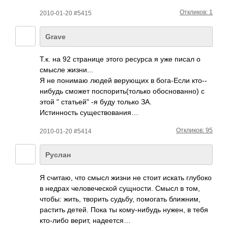
Откликов: 1
2010-01-20 #5415
Grave
Т.к. на 92 стра­нице этого ресурса я уже писал о
смысле жизн­и...
Я не понимаю людей веру­ющих в бога­-Если кто-­
нибудь сможет посп­орит­ь(то­лько обос­нова­нно) с
этой " статьей" -я буду только ЗА.
Исти­нность суще­ство­вания…
Откликов: 95
2010-01-20 #5414
Руслан
Я считаю, что смысл жизни не стоит искать глубоко
в недрах чело­вече­ской сущн­ости. Смысл в том,
чтобы: жить, творить судьбу, помо­гать ближ­ним,
растить детей. Пока ты кому­-ниб­удь нужен, в тебя
кто-­либо верит, наде­ется…