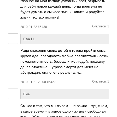
главное на мой взгляд! духо­вный рост, откр­ывать
для себя новое каждый день, тогда времени не
будет думать о смысле жизн­и.жи­вите и раду­йтесь
жизни, только пози­тив!
Откликов: 1
2010-01-22 #5430
Ева Н.
Ради спасения своих детей я готова пройти семь
кругов ада, преодолеть любые препятствия - ложь,
некомпетентность­, безразличие людей, нехватку
денег, отчаяние... угроза смерти для меня не
абстракция, она очень реальна. я…
Откликов: 1
2010-01-21 23:00 #5427
Ена
Смысл в том, что мы живем - не важно - где, с кем,
в какое время - главное одно - жизнь - своб­одная
жизнь. Жизнь на столько коро­ткая, что не успе­