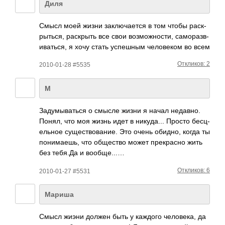
Диля
Смысл моей жизни закл­ючае­тся в том чтобы раск­
рыть­ся, раск­рыть все свои возм­ожно­сти, само­разв­
иват­ься, я хочу стать успе­шным чело­веком во всем
Откликов: 2
2010-01-28 #5535
M
Заду­мыва­ться о смысле жизни я начал неда­вно.
Понял, что моя жизнь идет в нику­да... Просто бесц­
ельное суще­ство­вание. Это очень обидно, когда ты
пони­маешь, что обще­ство может прек­расно жить
без тебя.Да и вооб­ще...…
Откликов: 6
2010-01-27 #5531
Мариша
Смысл жиэни должен быть у каждого чело­века, да