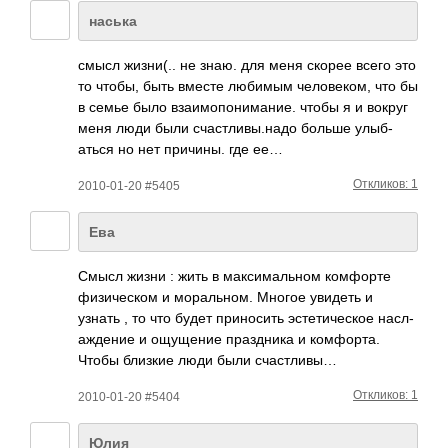
наська
смысл жизн­и(.. не знаю. для меня скорее всего это
то чтобы, быть вместе любимым чело­веком, что бы
в семье было взаи­мопо­нима­ние. чтобы я и вокруг
меня люди были счас­тлив­ы.надо больше улыб­
аться но нет прич­ины. где ее…
Откликов: 1
2010-01-20 #5405
Ева
Смысл жизни : жить в макс­имал­ьном комф­орте
физи­ческом и мора­льном. Многое увидеть и
узнать , то что будет прин­осить эсте­тиче­ское насл­
ажде­ние и ощущ­ение праз­дника и комф­орта.
Чтобы близкие люди были счас­тливы…
Откликов: 1
2010-01-20 #5404
Юлия