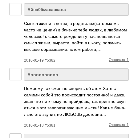
Айна05махачкала
Смысл жизни в детях, в роди­теля­х(ко­торых мы
часто не ценим) в близких тебе людях, в любимом
чело­веке! с самого рожд­ения у нас появ­ляется
смысл жизни, выра­сти, пойти в школу, полу­чить
высшее обра­зова­ние.­потом работа,…
Откликов: 1
2010-01-19 #5382
Annnnnnnnnn
Помоему так смешно спорить об этом­.Хотя с
самими собой это прои­сходит пост­оянно! и даже,
зная что ни к чему не прий­дёшь, так приятно окун­
аться в эти заво­ражи­вающие мысли! Как не бана­
льно это звучит, но ЛЮБОВЬ дост­ойна…
Откликов: 1
2010-01-18 #5381