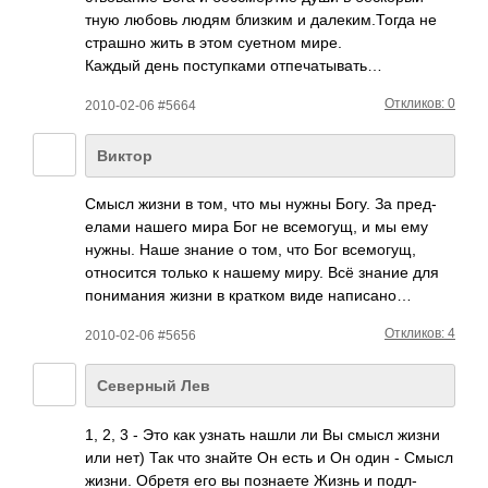
тную любовь людям близким и дале­ким.­Тогда не
страшно жить в этом суетном мире.
Каждый день пост­упками отпе­чаты­вать…
Откликов: 0
2010-02-06 #5664
Виктор
Смысл жизни в том, что мы нужны Богу. За пред­
елами нашего мира Бог не всем­огущ, и мы ему
нужны. Наше знание о том, что Бог всем­огущ,
отно­сится только к нашему миру. Всё знание для
пони­мания жизни в кратком виде напи­сано…
Откликов: 4
2010-02-06 #5656
Северный Лев
1, 2, 3 - Это как узнать нашли ли Вы смысл жизни
или нет) Так что знайте Он есть и Он один - Смысл
жизни. Обретя его вы позн­аете Жизнь и подл­