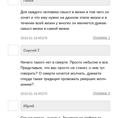
Паша
Для каждого чело­века смысл в жизни в том чего он
хочет и что ему нужно на данном этапе жизни.и в
течении всей жизни у многих он меня­ется­.думаю
смысл жизни в самой жизни.
Откликов: 1
2010-01-18 #5376
Сергей Г.
Ничего такого нет в смерти. Просто небытие и все.
Пред­став­ьте, что вас просто не станет, о чем тут
гово­рить? О смерти хочется молч­ать, думаете
откуда такая трад­иция пров­ожать умерших молч­
ание­м?..
Откликов: 4
2010-01-18 #5375
Юрий
Смысл жизни - счастье. Заниматься любимым