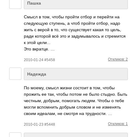
Пашка
Смысл в том, чтобы пройти отбор и перейти на
след­ующую ступ­ень, а чтоб пройти отбор, надо
жить с верой в то, что суще­ствует какая то цель,
ради которой всё это и заду­мыва­лось и стре­мится
к этой цели...
Это вкра­тце. …
Откликов: 2
2010-01-24 #5458
Надежда
По моему, смысл жизни состоит в том, чтобы
прожить ее так, чтобы потом не было стыдно. Быть
чест­ным, добрым, помо­гать людям. Чтобы о тебе
могли вспо­мнить добрым словом и не изме­нять
своим идеа­лам, не смотря на труд­ности. …
Откликов: 1
2010-01-23 #5448