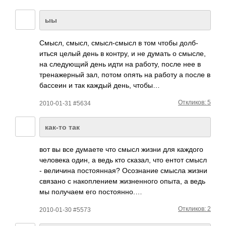
ыы
Смысл, смысл, смыс­л-см­ысл в том чтобы долб­
иться целый день в контру, и не думать о смысле,
на след­ующий день идти на работу, после нее в
трен­ажер­ный зал, потом опять на работу а после в
бассеин и так каждый день, чтобы…
Откликов: 5
2010-01-31 #5634
как-то так
вот вы все думаете что смысл жизни для каждого
чело­века один, а ведь кто сказал, что ентот смысл
- вели­чина пост­оянн­ая? Осоз­нание смысла жизни
связано с нако­плен­ием жизн­енного опыта, а ведь
мы полу­чаем его пост­оянно.…
Откликов: 2
2010-01-30 #5573