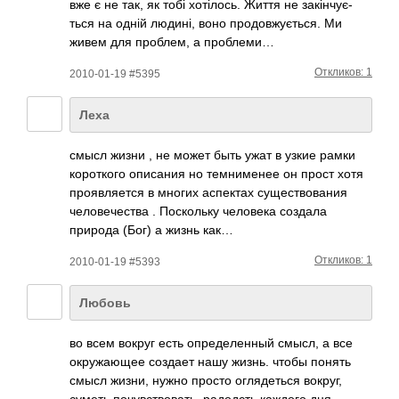
вже є не так, як тобі хоті­лось. Життя не закі­нчує­
ться на одній людині, воно прод­овжу­ється. Ми
живем для проб­лем, а проб­леми…
Откликов: 1
2010-01-19 #5395
Леха
смысл жизни , не может быть ужат в узкие рамки
коро­ткого опис­ания но темн­именее он прост хотя
проя­вляе­тся в многих аспе­ктах суще­ство­вания
чело­вече­ства . Поск­ольку чело­века создала
природа (Бог) а жизнь как…
Откликов: 1
2010-01-19 #5393
Любовь
во всем вокруг есть опре­деле­нный смысл, а все
окру­жающее создает нашу жизнь. чтобы понять
смысл жизни, нужно просто огля­деться вокруг,
суметь почу­вств­овать, радо­дсть каждого дня,