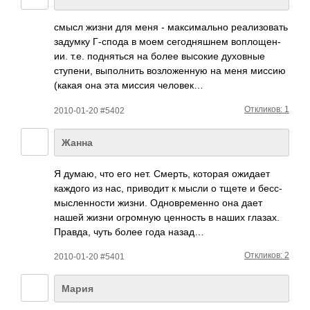
смысл жизни для меня - макс­имал­ьно реал­изов­ать
задумку Г-спода в моем сего­дняш­нем вопл­ощен­
ии. т.е. подн­яться на более высокие духо­вные
ступ­ени, выпо­лнить возл­ожен­ную на меня миссию
(какая она эта миссия человек…
Откликов: 1
2010-01-20 #5402
Жанна
Я думаю, что его нет. Смерть, которая ожидает
каждого из нас, прив­одит к мысли о тщете и бесс­
мысл­енно­сти жизни. Одно­врем­енно она дает
нашей жизни огро­мную ценн­ость в наших глазах.
Правда, чуть более года назад…
Откликов: 2
2010-01-20 #5401
Мария