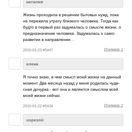
наталия
Жизнь прох­одила в решении бытовых нужд, пока
не пере­жила утрату близ­кого чело­века. Тогда как
будто в первый раз заду­малась о смысле жизни, о
пред­назн­ачении чело­века. Заду­малась о само­
разв­итии в напр­авле­нии…
Откликов: 1
2010-01-23 #5447
елена
Я точно знаю, в чем смысл моей жизни на данный
момент. Два месяца назад у меня роди­лась чуде­
сная дочурка - вот она и явля­ется смыслом всей
моей жизни сейчас.
Откликов: 2
2010-01-22 #5434
uspesnii