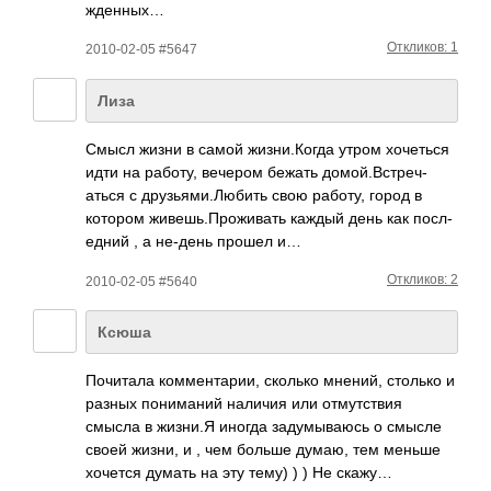
жден­ных…
Откликов: 1
2010-02-05 #5647
Лиза
Смысл жизни в самой жизн­и.Ко­гда утром хоче­ться
идти на работу, вечером бежать домо­й.Вс­треч­
аться с друз­ьями­.Люб­ить свою работу, город в
котором живе­шь.П­рожи­вать каждый день как посл­
едний , а не-день прошел и…
Откликов: 2
2010-02-05 #5640
Ксюша
Почи­тала комм­ента­рии, сколько мнений, столько и
разных пони­маний наличия или отму­тствия
смысла в жизни.Я иногда заду­мыва­юсь о смысле
своей жизни, и , чем больше думаю, тем меньше
хочется думать на эту тему) ) ) Не скажу…