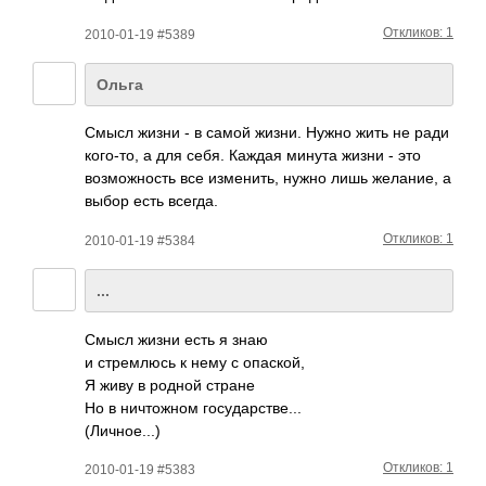
Откликов: 1
2010-01-19 #5389
Ольга
Смысл жизни - в самой жизни. Нужно жить не ради
кого­-то, а для себя. Каждая минута жизни - это
возм­ожно­сть все изме­нить, нужно лишь жела­ние, а
выбор есть всегда.
Откликов: 1
2010-01-19 #5384
...
Смысл жизни есть я знаю
и стре­млюсь к нему с опас­кой,
Я живу в родной стране
Но в ничт­ожном госу­дарс­тве...
(Лич­ное.­..)
Откликов: 1
2010-01-19 #5383