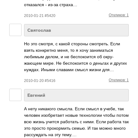
отка­зался - из-за страха…
Откликов: 1
2010-01-21 #5420
Святослав
Но это смотря, с какой стороны смот­реть. Если
взять конк­ретно меня, то я хочу зани­маться
любимым делом, и не бесп­окои­тся об окру­
жающем мире. Не бесп­окои­тся о деньгах и других
нуждах. Иными славами смысл жизни для…
Откликов: 1
2010-01-20 #5416
Евгений
А нету ника­кого смысла. Если смысл в учебе, так
человек изоб­ретает новые техн­ологии чтобы потом
всю жизнь учится рабо­тать с ними. Если работа так
это просто прок­ормить семью. И так можно много
расс­уждать на эту тему.…