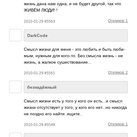
жизнь дана нам одна, и не будет другой, так что
ЖИВЁМ ЛЮДИ! !
Откликов: 1
2010-01-29 #5563
DarkCode
Смысл жизни для меня - это любить и быть люби­
мым, нужным для кого­-то. Без смысла жизнь - не
жизнь, а жалкое суше­ство­вани­е...
Откликов: 2
2010-01-29 #5561
безнадёжный
Смысл жизни есть у того у кого он есть­...и смысл
жизни отсу­тств­ует у того, у кого его нет.­..но никогда
не поздно его найт­и..и­щите..
Откликов: 1
2010-01-29 #5549