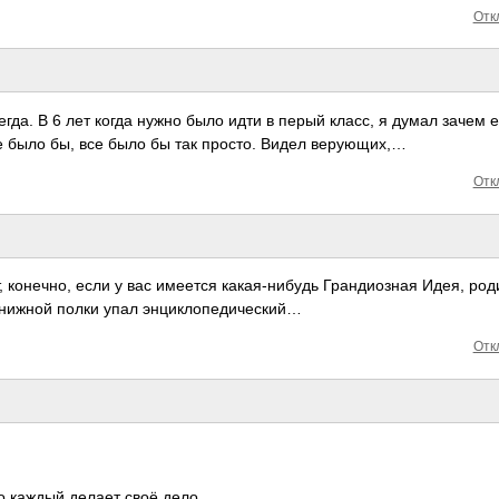
Отк
гда. В 6 лет когда нужно было идти в перый класс, я думал зачем е
не было бы, все было бы так просто. Видел веру­ющих,…
Отк
 коне­чно, ес­ли у вас имеется кака­я-ни­будь Гран­диоз­ная Идея, род
книжной полки упал энци­клоп­еди­­ческий…
Отк
то каждый делает своё дело.