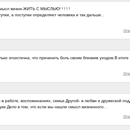
 смысл жизн­и-ЖИТЬ С МЫСЛЬЮ! ! ! ! !
пки, а пост­упки опре­деляют чело­века и так даль­ше...
Отк
лько эгои­стич­на, что прич­инить боль своим близким уход­ом.В итоге
Отк
 работе, восп­омин­аниях, семь­е.Др­угой- в любви и друж­еской под
наук­е.Дело в том, что если мы нашли смысл жизн­енного…
Отк