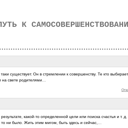
ПУТЬ К САМОСОВЕРШЕНСТВОВАН
ки суще­­ств­у­ет. Он в стре­­мле­нии к сове­­рше­н­ст­ву. Те кто выби­­рае
 на свете роди­­тел­я­ми…
Отк
езу­льта­те, како­й-то опре­деле­нной цели или поиска счастья и т. д.
ы то ни было. Жить этим мигом, быть здесь и сейчас,…