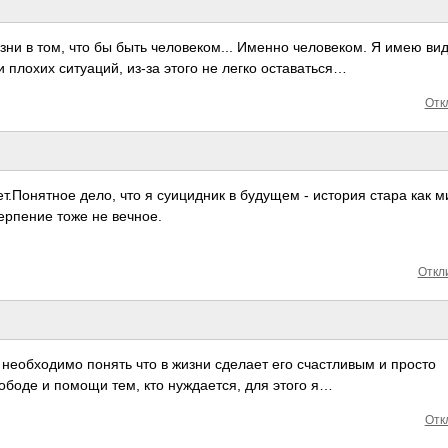
ни в том, что бы быть чело­веко­м... Именно чело­веком. Я имею ви
 плохих ситу­аций, из-за этого не легко оста­ваться…
Отк
П­онят­ное дело, что я суиц­идник в будущем - история стара как м
терп­ение тоже не вечное.
Откли
 необ­ходимо понять что в жизни сделает его счас­тливым и просто
вободе и помощи тем, кто нужд­ается, для этого я…
Отк