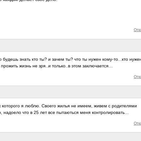
Отк
о будешь знать кто ты? и зачем ты? что ты нужен кому­-то.­..кто нуже
 - прожить жизнь не зря..и толь­ко..в этом закл­ючае­тся…
Отк
 кото­рого я люблю. Своего жилья не имеем, живем с роди­телями
о, надоело что в 25 лет все пыта­ються меня конт­роли­ровать…
Отк