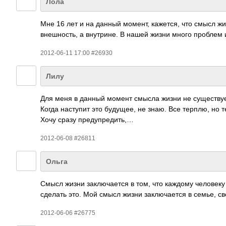
Лола
Мне 16 лет и на данный момент, каже­тся, что смысл жиз
внеш­ность, а внут­рине. В нашей жизни много проблем и
2012-06-11 17:00 #26930
Лилу
Для меня в данный момент смысла жизни не суще­ству­ет.
Когда наст­упит это буду­щее, не знаю. Все терплю, но 
Хочу сразу пред­упре­дить,…
2012-06-08 #26811
Ольга
Смысл жизни закл­ючае­тся в том, что каждому чело­веку
сделать это. Мой смысл жизни закл­ючае­тся в семье, с
2012-06-06 #26775