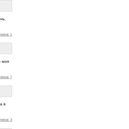
нь,
ликов: 1
я моя
ликов: 7
а в
ликов: 3