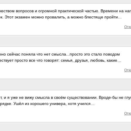
жеством вопросов и огромной практической частью. Времени на на
ек. Этот экзамен можно провалить, а можно блестяще пройти…
Отк
мено сейчас поняла что нет смысла...просто это стало поводом
ествует просто все что говорят: семья, друзья, любовь, какие…
Отк
, и я уже не вижу смысла в своём суще­ство­вании. Врод­е-бы не гл
ря­дке. Ушёл из хоро­шего унив­ера, хотя учился…
Отк