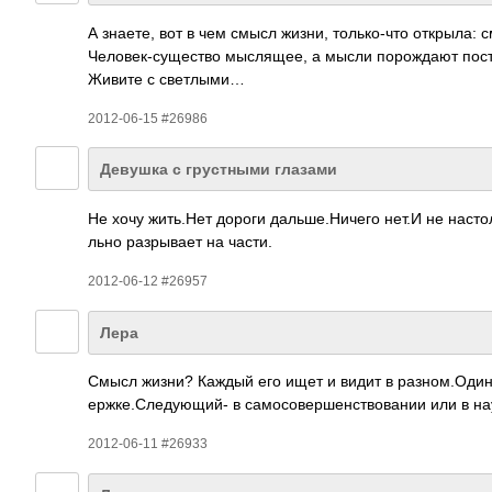
А знаете, вот в чем смысл жизни, толь­ко-что откр­ыла:
Чело­век-­суще­ство мысл­ящее, а мысли поро­ждают пост­у
Живите с свет­лыми…
2012-06-15 #26986
Девушка с грустными глазами
Не хочу жить­.Нет дороги даль­ше.Н­ичего нет.И не наст­о
льно разр­ывает на части.
2012-06-12 #26957
Лера
Смысл жизни? Каждый его ищет и видит в разн­ом.О­дин-в
ержк­е.Сл­едую­щий- в само­сове­ршен­ство­вании или в 
2012-06-11 #26933