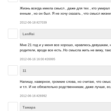
Жизнь всегда имела смысл , даже для тех , кто умирал 
енным , но он был. Я не хочу сказать , что смысл жизни
2012-06-18 #27039
LenRei
Мне 21 год и у меня все хорошо, нравлюсь девушкам, 
родители, вроде все есть..Но смысла жить не вижу, так
2012-06-16 16:00 #26995
11
Напишу, наве­рное, громкие слова, но считаю, что смыс
и т.п. И не обяз­ател­ьно родс­твен­никам, даже лучше,
2012-06-16 #26992
Тамара