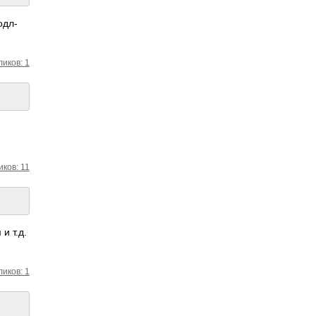
одл­
ликов: 1
иков: 11
и т.д.
ликов: 1