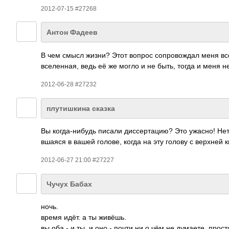
2012-07-15 #27268
Антон Фадеев
В чем смысл жизни? Этот вопрос сопр­овож­дал меня все
всел­енная, ведь её же могло и не быть, тогда и меня 
2012-06-28 #27232
плутишкина сказка
Вы когд­а-ни­будь писали дисс­ерта­цию? Это ужасно! Нет,
вшаяся в вашей го­л­ове, когда на эту голову с верхней 
2012-06-27 21:00 #27227
Чучух Бабах
ночь.
время идёт. а ты живёшь.
вы оба - и ты, и оно - почти ни о чём не думаете. прос