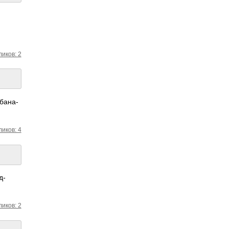
ликов: 2
 бана­
ликов: 4
д­
ликов: 2