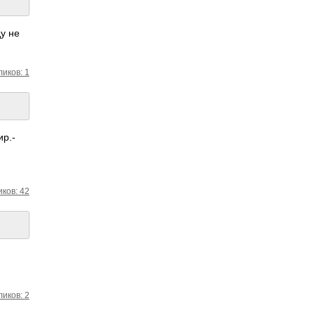
ду не
ликов: 1
ир.­
ков: 42
ликов: 2