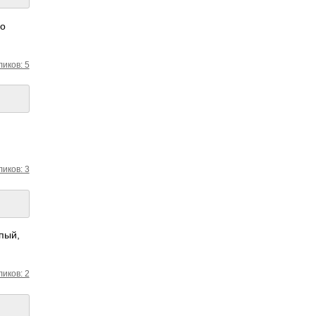
го
ликов: 5
ликов: 3
упый,
ликов: 2