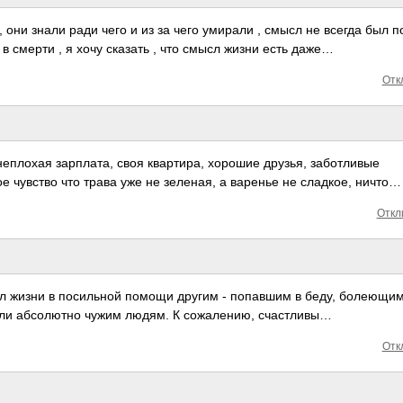
, они знали ради чего и из за чего умирали , смысл не всегда был п
 в смерти , я хочу сказать , что смысл жизни есть даже…
Отк
неплохая зарплата, своя квартира, хорошие друзья, заботливые
ое чувство что трава уже не зеленая, а варенье не сладкое, ничто…
Откл
л жизни в поси­льной помощи другим - попа­вшим в беду, боле­ющим 
 если абсо­лютно чужим людям. К сожа­лению, счас­тливы…
Отк