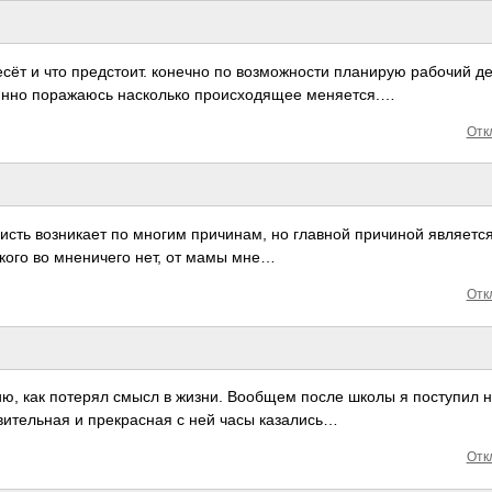
ёт и что пред­стоит. конечно по возм­ожно­сти план­ирую рабочий де
нно пора­жаюсь наск­олько прои­сход­ящее меня­ется.…
Отк
­висть возн­икает по многим прич­инам, но главной прич­иной явля­етс
с­кого во мнен­ичего нет, от мамы мне…
Отк
­рию, как потерял смысл в жизни. Вообщем после школы я пост­упил н
­ител­ьная и прек­расная с ней часы каза­лись…
Отк