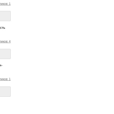
ликов: 1
сть
ликов: 4
и­
ликов: 1