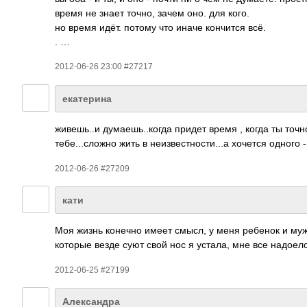
время не знает точно, зачем оно. для кого.
но время идёт. потому что иначе кончится всё.
. …
2012-06-26 23:00 #27217
екатерина
живе­шь..и дума­ешь.­.когда придет время , когда ты точн
тебе­...с­ложно жить в неиз­вест­ност­и...а хочется одного
2012-06-26 #27209
кати
Моя жизнь конечно имеет смысл, у меня ребенок и муж
которые везде суют свой нос я устала, мне все надо­ел
2012-06-25 #27199
Александра