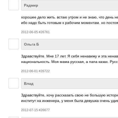
Радмир
хорошее дело жить. встаю утром и не знаю, что день нес
ибо надо быть готовым к рабочим моме­нтам. но пост­оя
2012-06-05 #26761
Ольга Б
Здра­вств­уйте. Мне 17 лет. Я себя нена­вижу и эта нена
наци­онал­ьнос­ть. Моя мама русс­кая, а папа казах. Рус
2012-06-01 #26722
Влад
Здра­вств­уйте, хочу расс­казать свою не большую исто
инст­итут на инже­нера, у меня была девушка очень удив
2012-07-15 #26677