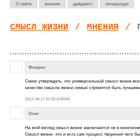
О сайте
мнения
дайджест
литература
СМЫСЛ ЖИЗНИ
/
МНЕНИЯ
/
Фларис
Смею утве­­ржд­а­ть, что унив­­ерс­а­ль­ный смысл жизни все та
каче­­стве смысла жизни семью стре­­мятся быть лучшими
2012-09-17 02:00 #29549
Олег
На мой взгляд смысл жизни закл­ючае­тся не в коне­чном р
Смысл жизни- это и есть сам процесс твор­ения чего б