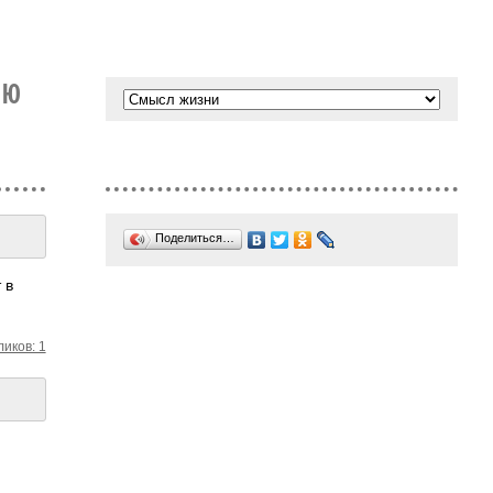
ИЮ
Поделиться…
т в
ликов: 1