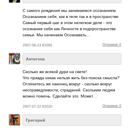
С самого рожд­ения мы зани­маемся осоз­нани­ем.
Осоз­нанием себя, как в теле так и в прос­тран­стве.
Самый первый шаг в этом неле­гком деле - это
осоз­нание себя как Личн­ости в подп­рост­ранс­тве
семьи. Мы начи­наем Осоз­навать…
Откликов: 0
2007-08-23 #2085
Антигона
Сколько же всякой дури на свете!
Что правда никак нельзя жить без поиска смысла?
Огля­нитесь же наконец вокруг - сколько вокруг
несп­раве­длив­ости, стра­даний. Скол­ьким людям
можно помочь. Сдел­айте это. Может…
Откликов: 0
2007-07-22 #2020
Григорий