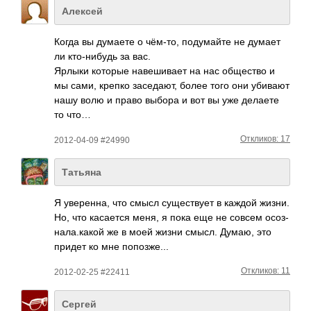
Алексей
Когда вы думаете о чём-то, поду­майте не думает
ли кто-­нибудь за вас.
Ярлыки которые наве­шивает на нас обще­ство и
мы сами, крепко засе­дают, более того они убивают
нашу волю и право выбора и вот вы уже делаете
то что…
Откликов: 17
2012-04-09 #24990
Татьяна
Я увер­енна, что смысл суще­ствует в каждой жизни.
Но, что каса­ется меня, я пока еще не совсем осоз­
нала­.какой же в моей жизни смысл. Думаю, это
придет ко мне попо­зже...
Откликов: 11
2012-02-25 #22411
Сергей