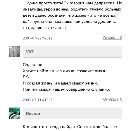
" Нужно просто жить! " - говорит нам депр­ессия. Но
инва­лиды, герои войны, роди­тели тяжело больных
детей давно осоз­нали, что жизнь - это не всегда "
да" : нужна она нам лишь при условии дост­оинс­
тва, здор­овья, счас­тья,…
Откликов: 0
2007-07-22 #2019
VAT
Подс­казка:
Хотите найти смысл жизни, созд­айте жизнь.
P.S.
Я создал жизнь, и нашел смысл жизни.
Причем смысл нащел сове­ршенно случ­айно.
Откликов: 0
2007-07-11 #1986
Devour
Кто ищет тот всегда найдет. Cовет таков: больше