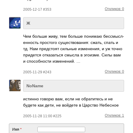
Откликов: 0
2005-12-17 #353
Ж
Чем больше живу, тем больше понимаю бесс­мысл­
енно­сть прос­того суще­ство­вания: сжать, спать и
тд. Нам пред­стоят сильные изме­нения, и уж точно
прид­ется отка­заться смысла в эгои­зме. Силы вам
и спос­обно­сти изме­нений. …
Откликов: 0
2005-11-29 #243
NoName
истинно говорю вам, если не обра­титесь и не
будете как дети, не войдете в Царство Небе­сное
Откликов: 1
2005-11-28 11:00 #225
Имя
*