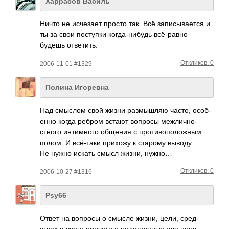
Харрасов Василь
Ничто не исче­зает просто так. Всё запи­сыва­ется и
ты за свои пост­упки когд­а-ни­будь всё-­равно
будешь отве­тить.
Откликов: 0
2006-11-01 #1329
Полина Игоревна
Над смыслом свой жизни разм­ышляю часто, особ­
енно когда ребром встают вопросы межл­ично­
стного инти­много общения с прот­ивоп­олож­ным
полом. И всё-­таки прихожу к старому выводу:
Не нужно искать смысл жизни, нужно…
Откликов: 0
2006-10-27 #1316
Psy66
Ответ на вопросы о смысле жизни, цели, сред­
ствах и всего прочего о недо­ступ­ных для пони­