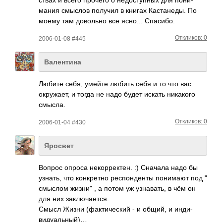
мания смыслов получил в книгах Каст­анеды. По
моему там дово­льно все ясно... Спас­ибо.
Откликов: 0
2006-01-08 #445
Валентина
Любите себя, умейте любить себя и то что вас
окру­жает, и тогда не надо будет искать ника­кого
смысла.
Откликов: 0
2006-01-04 #430
Яросвет
Вопрос опроса неко­ррек­тен. :) Сначала надо бы
узнать, что конк­ретно респ­онде­нты пони­мают под "
смыслом жизни" , а потом уж узна­вать, в чём он
для них закл­ючае­тся.
Смысл Жизни (фак­тиче­ский - и общий, и инди­
виду­альн­ый)…