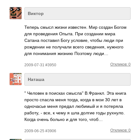
Виктор
Теперь смысл жизни изве­стен. Мир создан Богом
для пров­едения Опыта. При созд­ании мира
Сатана пост­авил Богу усло­вие, чтобы люди при
рожд­ении не полу­чали всего свед­ения, нужного
для пони­мания жизнию Поэтому люди…
Откликов: 0
2009-07-31 #3950
Наташа
" Человек в поисках смысла" В.Фр­анкл. Эта книга
просто спасла меня тогда, когда в мои 30 лет в
одно­часье меня предал любимый и я поте­ряла
работу, - все, к чему я шла долгие годы рухн­уло.
Когда очень больно и для того, чтоб…
Откликов: 0
2009-06-25 #3906