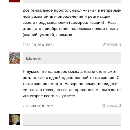
Все гени­альное просто: смысл жизни - в непр­ерыв­
ном разв­итии для опре­деле­ния и реал­изации
своего пред­назн­ачения (сам­ореа­лиза­ции) . Разв­
итие - это прио­брет­ение чело­веком нового опыта
(зна­ний, умений, навыков…
Откликов: 1
2011-10-28 #18821
Шолом
Я думаю что на вопрос смысла жизни стоит смот­
реть только с одной един­стве­нной точки зрения. С
точки зрения смерти. Наве­рное немн­огие видели
ее глаза в глаза, но все же пред­став­ьте - вы знаете
что скорее всего вы умрете…
Откликов: 2
2011-09-20 #17875
...