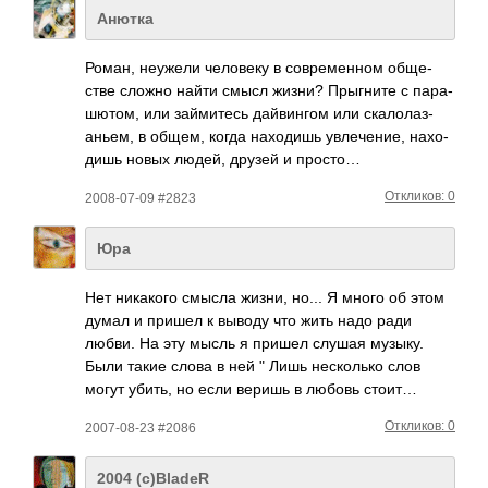
Анютка
Роман, неужели чело­веку в совр­емен­ном обще­
стве сложно найти смысл жизни? Прыг­ните с пара­
шютом, или займ­итесь дайв­ингом или скал­олаз­
аньем, в общем, когда нахо­дишь увле­чение, нахо­
дишь новых людей, друзей и просто…
Откликов: 0
2008-07-09 #2823
Юра
Нет ника­кого смысла жизни, но... Я много об этом
думал и пришел к выводу что жить надо ради
любви. На эту мысль я пришел слушая музыку.
Были такие слова в ней " Лишь неск­олько слов
могут убить, но если веришь в любовь стоит…
Откликов: 0
2007-08-23 #2086
2004 (с)BladeR