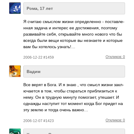
Рома, 17 лет
Я считаю смыслом жизни опре­деле­нно - пост­авле­
нная задача и интерес ее дост­ижен­ия, поэтому
разв­ивайте себя, откр­ывайте много нового что бы
всегда были вещи которые вы незн­аете и которые
вам бы хоте­лось узнать!…
Откликов: 0
2006-12-22 #1459
Вадим
Все верят в Бога. И я знаю , что смысл жизни закл­
ючае­тся в том, чтобы стар­аться приб­лизи­ться к
нему. Он в трудную минуту помо­гает, утеш­ает. И
однажды наст­упит тот момент когда Бог придет на
эту землю и тогда очень важно…
Откликов: 0
2006-12-07 #1423