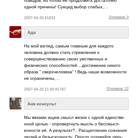
пово­дов, но чтобы её прод­олжить дост­аточно
одной прич­ины! Суицид выбор слабых,…
Откликов: 0
2007-04-30 #1832
Ада
На мой взгляд, самым главным для каждого
человека должно стать стремление к
совершенствовани­ю своих умственных и
физических способностей....­достижение­ некого
образа " сверхчеловека" ! Ведь наши возможности
не ограничены,…
Откликов: 22
2007-04-20 21:00 #1787
Аня консульт
Мы веками ищем смысл жизни с одной един­стве­
нной целью - опро­верг­нуть мысль о бесс­мысл­
енно­сти её. А резу­льта­т?.. Расщ­епле­ние созн­ания
людей и безы­сход­ность. Просто отда­вайте окру­