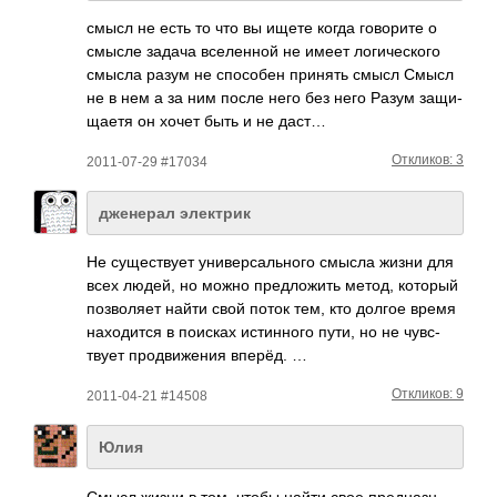
смысл не есть то что вы ищете когда гово­рите о
смысле задача всел­енной не имеет логи­ческ­ого
смысла разум не спос­обен принять смысл Смысл
не в нем а за ним после него без него Разум защи­
щаетя он хочет быть и не даст…
Откликов: 3
2011-07-29 #17034
дженерал электрик
Не суще­ствует унив­ерса­льного смысла жизни для
всех людей, но можно пред­ложить метод, который
позв­оляет найти свой поток тем, кто долгое время
нахо­дится в поисках исти­нного пути, но не чувс­
твует прод­виже­ния вперёд. …
Откликов: 9
2011-04-21 #14508
Юлия
Смысл жизни в том, чтобы найти свое пред­назн­