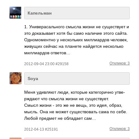
Капельман
1. Унив­ерас­альн­ого смысла жизни не суще­ствует и
это дока­зывает хотя бы само наличие этого сайта.
Одно­моме­нтно у неск­ольких милл­иардов чело­век,
живущих сейчас на планете найд­ется неск­олько
милл­иардов ответов…
Откликов: 3
2012-09-04 23:00 #29158
Soya
Меня удив­ляют люди, которые кате­гори­чно утве­
рждают что смысла жизни не суще­ству­ет.
Смысл жизни - это же не вещь, это идея, образ,
мысль. Она не может суще­ство­вать сама по себе.
Любой предмет не обла­дает сам…
Откликов: 3
2012-04-13 #25191