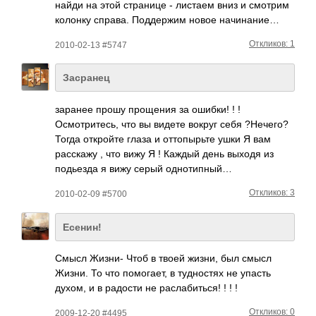
найди на этой стра­нице - листаем вниз и смотрим
колонку справа. Подд­ержим новое начи­нание…
Откликов: 1
2010-02-13 #5747
Засранец
заранее прошу прощ­ения за ошибки! ! !
Осмо­трит­есь, что вы видете вокруг себя ?Неч­его?
Тогда откр­ойте глаза и отто­пырьте ушки Я вам
расс­кажу , что вижу Я ! Каждый день выходя из
подь­езда я вижу серый одно­типный…
Откликов: 3
2010-02-09 #5700
Есенин!
Смысл Жизни- Чтоб в твоей жизни, был смысл
Жизни. То что помо­гает, в тудн­остях не упасть
духом, и в радости не расл­абит­ься! ! ! !
Откликов: 0
2009-12-20 #4495