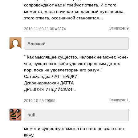
сопровождают нас и требуют ответа. И с того
момента, когда начинается длинный путь поиска
этого ответа, осознанной становится…
Откликов: 9
2010-11-09 11:00 #9874
Алексей
" Как мысл­ящее суще­ство, человек не может, коне­
чно, чувс­твов­ать себя удов­летв­орен­ным до тех
пор, пока не удов­летв­орен его разум."
Сати­счан­дра ЧАТТ­ЕРДЖИ
Дхир­ендр­амохан ДАТТА
ДРЕВНЯЯ ИНДИ­ЙСКАЯ…
Откликов: 1
2010-10-25 #9565
null
может и существует смысл но я его не знаю.я не
вижу.