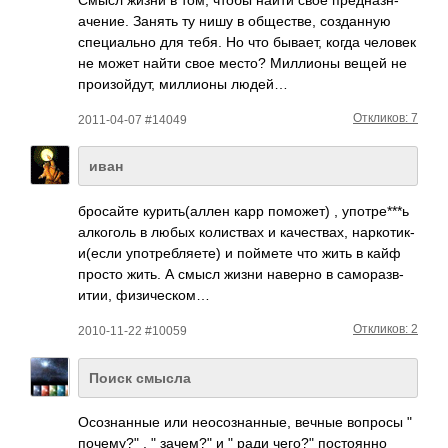
ачен­ие. Занять ту нишу в обще­стве, созд­анную
спец­иально для тебя. Но что бывает, когда человек
не может найти свое место? Милл­ионы вещей не
прои­зойд­ут, милл­ионы людей…
Откликов: 7
2011-04-07 #14049
иван
брос­айте кури­ть(а­ллен карр помо­жет) , упот­ре***ь
алко­голь в любых коли­ствах и каче­ствах, нарк­отик­
и(если упот­ребл­яете) и поймете что жить в кайф
просто жить. А смысл жизни наверно в само­разв­
итии, физи­ческом…
Откликов: 2
2010-11-22 #10059
Поиск смысла
Осознанные или неосознанные, вечные вопросы "
почему?" , " зачем?" и " ради чего?" постоянно