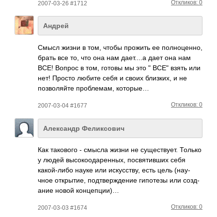
Откликов: 0
2007-03-26 #1712
Андрей
Смысл жизни в том, чтобы прожить ее полн­оцен­но,
брать все то, что она нам дает­....а дает она нам
ВСЕ! Вопрос в том, готовы мы это " ВСЕ" взять или
нет! Просто любите себя и своих близ­ких, и не
позв­оляйте проб­лемам, которые…
Откликов: 0
2007-03-04 #1677
Александр Феликсович
Как тако­вого - смысла жизни не суще­ству­ет. Только
у людей высо­коод­арен­ных, посв­ятив­ших себя
како­й-либо науке или иску­сству, есть цель (нау­
чное откр­ытие, подт­верж­дение гипо­тезы или созд­
ание новой конц­епции)…
Откликов: 0
2007-03-03 #1674