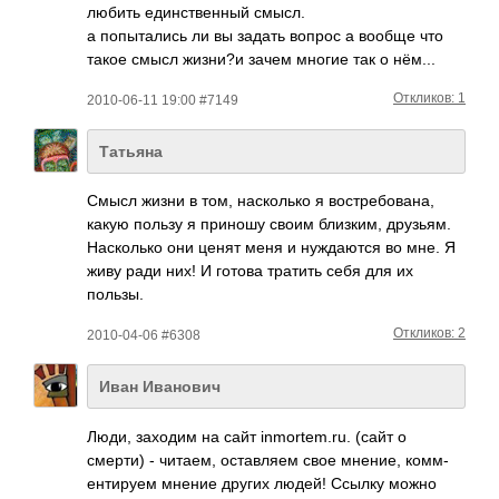
любить единственный смысл.
а попытались ли вы задать вопрос а вообще что
такое смысл жизни?и зачем многие так о нём...
Откликов: 1
2010-06-11 19:00 #7149
Татьяна
Смысл жизни в том, наск­олько я вост­ребо­вана,
какую пользу я приношу своим близ­ким, друз­ьям.
Наск­олько они ценят меня и нужд­аются во мне. Я
живу ради них! И готова тратить себя для их
пользы.
Откликов: 2
2010-04-06 #6308
Иван Иванович
Люди, заходим на сайт inmo­rtem­.ru. (сайт о
смерти) - читаем, оста­вляем свое мнение, комм­
енти­руем мнение других людей! Ссылку можно