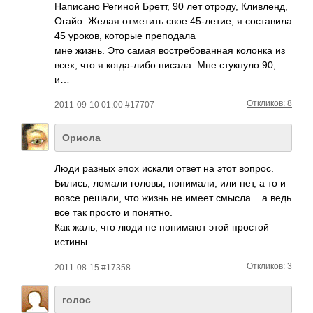
Написано Региной Бретт, 90 лет отроду, Кливленд,
Огайо. Желая отметить свое 45-летие, я составила
45 уроков, которые преподала
мне жизнь. Это самая востребованная колонка из
всех, что я когда-либо писала. Мне стукнуло 90,
и…
Откликов: 8
2011-09-10 01:00 #17707
Ориола
Люди разных эпох искали ответ на этот вопрос.
Бились, ломали головы, пони­мали, или нет, а то и
вовсе решали, что жизнь не имеет смыс­ла... а ведь
все так просто и поня­тно.
Как жаль, что люди не пони­мают этой простой
истины. …
Откликов: 3
2011-08-15 #17358
голос