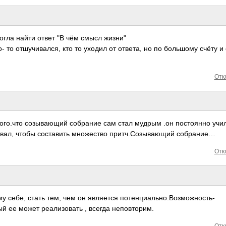
огла найти ответ "В чём смысл жизни"
- то отшучивался, кто то уходил от ответа, но по большому счёту и
Отк
того.что созывающий собрание сам стал мудрым .он постоянно учи
вал, чтобы составить множество притч.Созывающий собрание…
Отк
у себе, стать тем, чем он является потенциально.Воз­можность­
ый ее может реализовать , всегда неповторим.
Отк