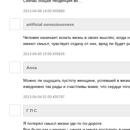
Сейчас общая тенденция во…
2013-04-08 14:00 #35880
artificial consciousness
Человек начинает искать жизнь в своих мыслях, когда не
имеют смысл, чувствует отдачу от них, вряд ли будет 
2013-04-05 15:00 #35826
Алла
Можно ли ощущать пустоту женщине, успевшей в жизни 
ежедневно так рады и счастливы маме, что сердце т
2013-04-04 01:00 #35797
Г П С
Я потерял смысл жизни где-то по-дороге.
Все было как у многих - школа и мечта поступить в уни