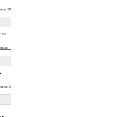
ков: 39
дела
ликов: 1
е
,…
ликов: 2
л с