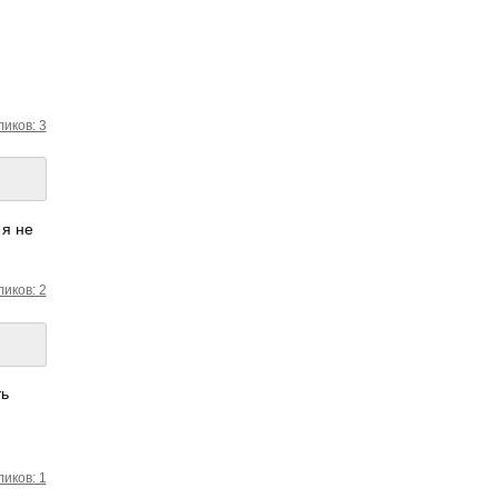
ликов: 3
 я не
ликов: 2
ть
ликов: 1