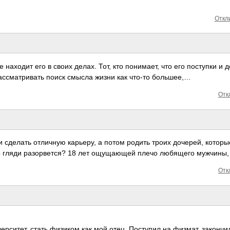
Откли
 находит его в своих делах. Тот, кто понимает, что его поступки и 
рассматривать поиск смысла жизни как что-то большее,…
Отк
сделать отличную карьеру, а потом родить троих дочерей, которы
ого гляди разорвется? 18 лет ощущающей плечо любящего мужчины
Отк
верситет, стать физиком как мой отец. Поступил на физмат, закончи