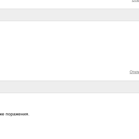
Откли
 же поражения.