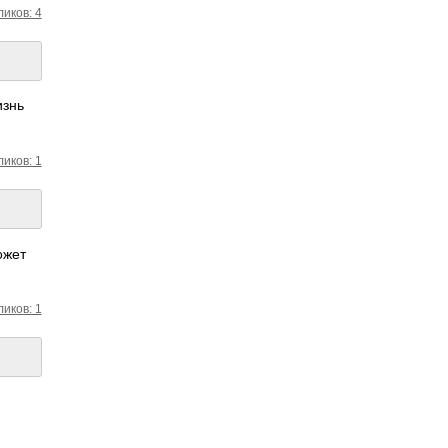
ликов: 4
изнь
ликов: 1
ожет
ликов: 1