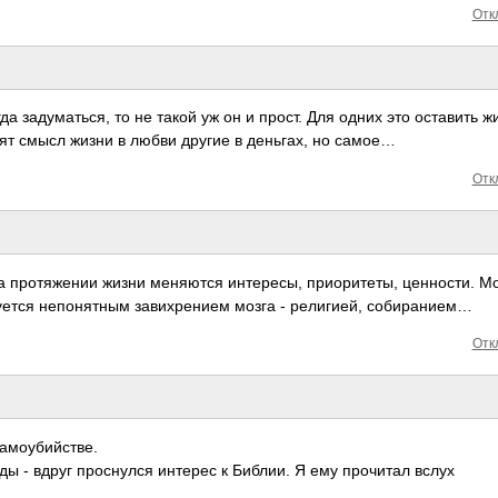
Отк
да задуматься, то не такой уж он и прост. Для одних это оставить ж
дят смысл жизни в любви другие в деньгах, но самое…
Отк
на протяжении жизни меняются интересы, приоритеты, ценности. М
туется непонятным завихрением мозга - религией, собиранием…
Отк
самоубийстве.
ы - вдруг проснулся интерес к Библии. Я ему прочитал вслух