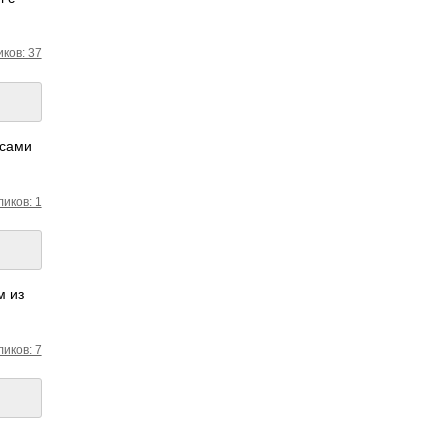
ков: 37
осами
ликов: 1
м из
ликов: 7