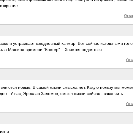
 открытие.…
Откли
раоке и устраивает ежедневный качмар. Вот сейчас истошными гол
 была Машина времени "Костер"... Хочется подняться…
Отк
являются новые. В самой жизни смысла нет. Какую пользу мы може
удно...У вас, Ярослав Заломов, смысл жизни сейчас - закончить…
Отк
изни.