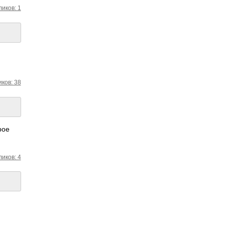
ликов: 1
ков: 38
рое
ликов: 4